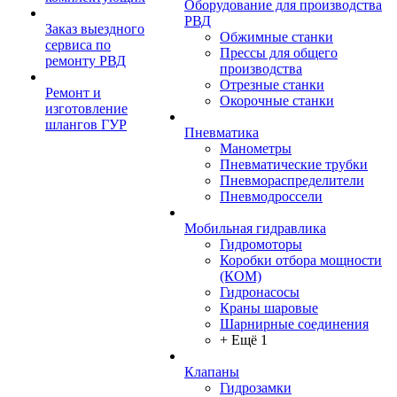
Оборудование для производства
РВД
Заказ выездного
Обжимные станки
сервиса по
Прессы для общего
ремонту РВД
производства
Отрезные станки
Ремонт и
Окорочные станки
изготовление
шлангов ГУР
Пневматика
Манометры
Пневматические трубки
Пневмораспределители
Пневмодроссели
Мобильная гидравлика
Гидромоторы
Коробки отбора мощности
(КОМ)
Гидронасосы
Краны шаровые
Шарнирные соединения
+ Ещё 1
Клапаны
Гидрозамки