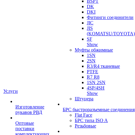
BSPT
DK
DKI
Фитинги соединители
JIC
JIS
(KOMATSU/TOYOTA)
SF
Show
Муфты обжимные
1SN
2SN
R3/R4 тканевые
PTFE
R7 R8
1SN 2SN
4SP/4SH
Услуги
Show
Штуцера
Изготовление
БРС быстроразъемные соединения
рукавов РВД
Flat Face
БРС типа ISO A
Оптовые
Резьбовые
поставки
комплектующих