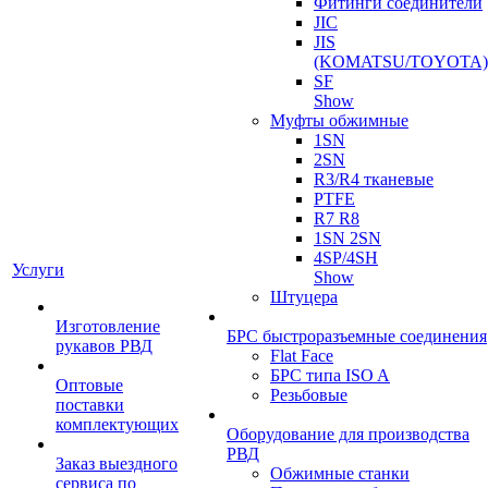
Фитинги соединители
JIC
JIS
(KOMATSU/TOYOTA)
SF
Show
Муфты обжимные
1SN
2SN
R3/R4 тканевые
PTFE
R7 R8
1SN 2SN
4SP/4SH
Услуги
Show
Штуцера
Изготовление
БРС быстроразъемные соединения
рукавов РВД
Flat Face
БРС типа ISO A
Оптовые
Резьбовые
поставки
комплектующих
Оборудование для производства
РВД
Заказ выездного
Обжимные станки
сервиса по