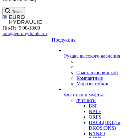
Поиск
Пн-Пт: 9:00-18:00
info@eurohydraulic.ru
Продукция
Рукава высокого давления
С металлонавивкой
Компактные
Морозостойкие
Фитинги и муфты
Фитинги
BSP
NPTF
ORFS
DKOL(DKL) и
DKOS(DKS)
BANJO