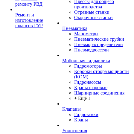
Прессы для общего
ремонту РВД
производства
Отрезные станки
Ремонт и
Окорочные станки
изготовление
шлангов ГУР
Пневматика
Манометры
Пневматические трубки
Пневмораспределители
Пневмодроссели
Мобильная гидравлика
Гидромоторы
Коробки отбора мощности
(КОМ)
Гидронасосы
Краны шаровые
Шарнирные соединения
+ Ещё 1
Клапаны
Гидрозамки
Краны
Уплотнения