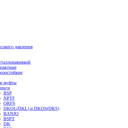
ысокого давления
еталлонавивкой
пактные
озостойкие
и муфты
инги
BSP
NPTF
ORFS
DKOL(DKL) и DKOS(DKS)
BANJO
BSPT
DK