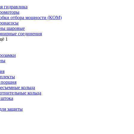
я гидравлика
ромоторы
обки отбора мощности (КОМ)
ронасосы
ны шаровые
нирные соединения
щё 1
розамки
ны
ия
плекты
 поршня
зесъемные кольца
отнительные кольца
 штока
для защиты