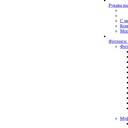
Рукава в
С м
Ком
Мор
Фитинги 
Фит
Муф