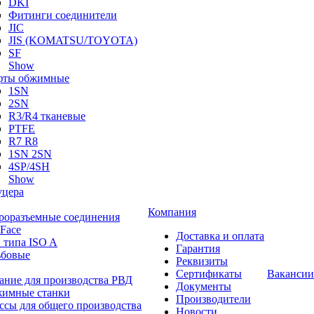
DKI
Фитинги соединители
JIC
JIS (KOMATSU/TOYOTA)
SF
Show
ты обжимные
1SN
2SN
R3/R4 тканевые
PTFE
R7 R8
1SN 2SN
4SP/4SH
Show
цера
Компания
роразъемные соединения
 Face
Доставка и оплата
 типа ISO A
Гарантия
ьбовые
Реквизиты
Сертификаты
Вакансии
ание для производства РВД
Документы
имные станки
Производители
ссы для общего производства
Новости