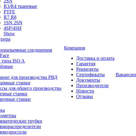
2SN
R3/R4 тканевые
PTFE
R7 R8
1SN 2SN
4SP/4SH
Show
цера
Компания
роразъемные соединения
 Face
Доставка и оплата
 типа ISO A
Гарантия
ьбовые
Реквизиты
Сертификаты
Вакансии
ание для производства РВД
Документы
имные станки
Производители
ссы для общего производства
Новости
езные станки
Отзывы
рочные станки
ка
ометры
вматические трубки
вмораспределители
вмодроссели