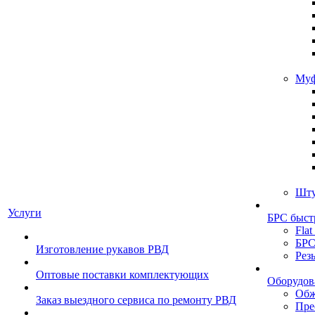
Муф
Шту
Услуги
БРС быст
Flat
БРС
Изготовление рукавов РВД
Рез
Оптовые поставки комплектующих
Оборудов
Обж
Заказ выездного сервиса по ремонту РВД
Пре