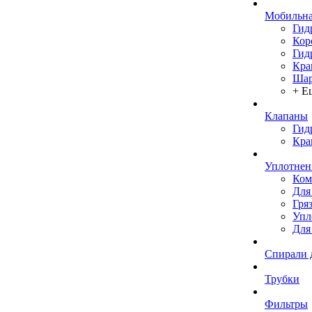
Мобильна
Гид
Кор
Гид
Кра
Шар
+ Е
Клапаны
Гид
Кра
Уплотнен
Ком
Для
Гря
Упл
Для
Спирали 
Трубки
Фильтры