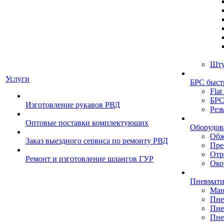
Шту
Услуги
БРС быст
Flat
БРС
Изготовление рукавов РВД
Рез
Оптовые поставки комплектующих
Оборудов
Обж
Заказ выездного сервиса по ремонту РВД
Пре
Отр
Ремонт и изготовление шлангов ГУР
Око
Пневмати
Ман
Пне
Пне
Пне