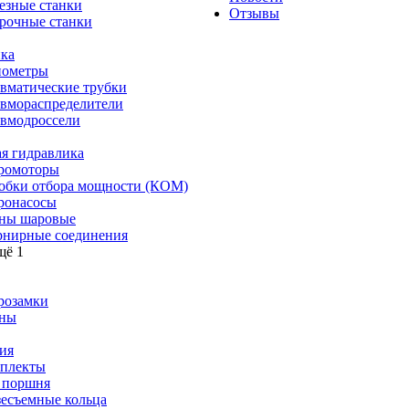
езные станки
Отзывы
рочные станки
ка
ометры
вматические трубки
вмораспределители
вмодроссели
я гидравлика
ромоторы
обки отбора мощности (КОМ)
ронасосы
ны шаровые
нирные соединения
щё 1
розамки
ны
ия
плекты
 поршня
зесъемные кольца