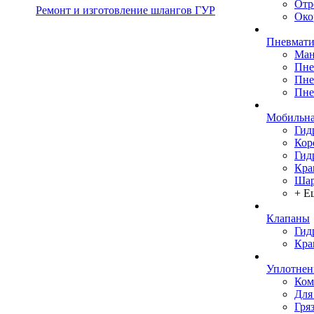
Отр
Ремонт и изготовление шлангов ГУР
Око
Пневмати
Ман
Пне
Пне
Пне
Мобильна
Гид
Кор
Гид
Кра
Шар
+ Е
Клапаны
Гид
Кра
Уплотнен
Ком
Для
Гря