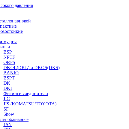
ысокого давления
еталлонавивкой
пактные
озостойкие
и муфты
инги
BSP
NPTF
ORFS
DKOL(DKL) и DKOS(DKS)
BANJO
BSPT
DK
DKI
Фитинги соединители
JIC
JIS (KOMATSU/TOYOTA)
SF
Show
ты обжимные
1SN