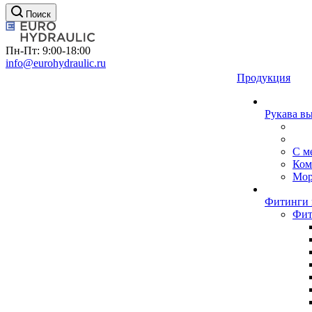
Поиск
Пн-Пт: 9:00-18:00
info@eurohydraulic.ru
Продукция
Рукава в
С м
Ком
Мор
Фитинги 
Фит