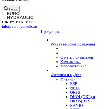
Поиск
Пн-Пт: 9:00-18:00
info@eurohydraulic.ru
Продукция
Рукава высокого давления
С металлонавивкой
Компактные
Морозостойкие
Фитинги и муфты
Фитинги
BSP
NPTF
ORFS
DKOL(DKL) и
DKOS(DKS)
BANJO