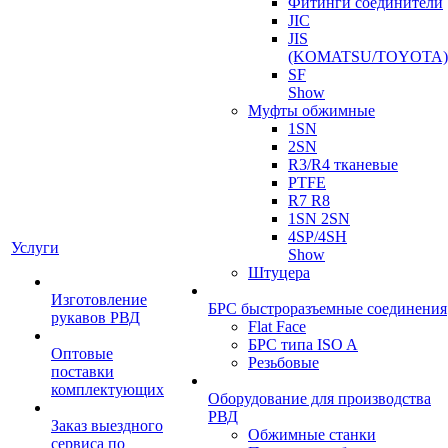
Фитинги соединители
JIC
JIS
(KOMATSU/TOYOTA)
SF
Show
Муфты обжимные
1SN
2SN
R3/R4 тканевые
PTFE
R7 R8
1SN 2SN
4SP/4SH
Услуги
Show
Штуцера
Изготовление
БРС быстроразъемные соединения
рукавов РВД
Flat Face
БРС типа ISO A
Оптовые
Резьбовые
поставки
комплектующих
Оборудование для производства
РВД
Заказ выездного
Обжимные станки
сервиса по