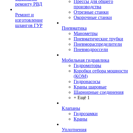
Прессы для общего
ремонту РВД
производства
Отрезные станки
Ремонт и
Окорочные станки
изготовление
шлангов ГУР
Пневматика
Манометры
Пневматические трубки
Пневмораспределители
Пневмодроссели
Мобильная гидравлика
Гидромоторы
Коробки отбора мощности
(КОМ)
Гидронасосы
Краны шаровые
Шарнирные соединения
+ Ещё 1
Клапаны
Гидрозамки
Краны
Уплотнения