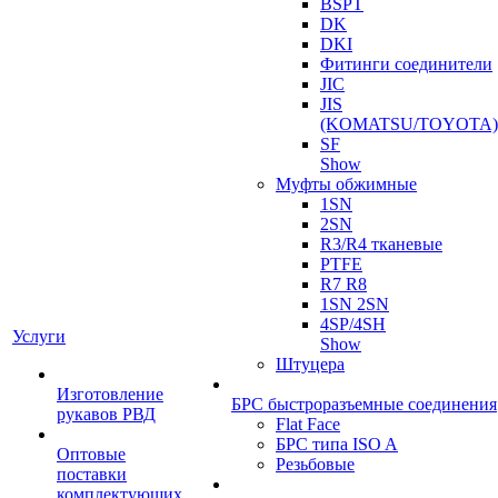
BSPT
DK
DKI
Фитинги соединители
JIC
JIS
(KOMATSU/TOYOTA)
SF
Show
Муфты обжимные
1SN
2SN
R3/R4 тканевые
PTFE
R7 R8
1SN 2SN
4SP/4SH
Услуги
Show
Штуцера
Изготовление
БРС быстроразъемные соединения
рукавов РВД
Flat Face
БРС типа ISO A
Оптовые
Резьбовые
поставки
комплектующих