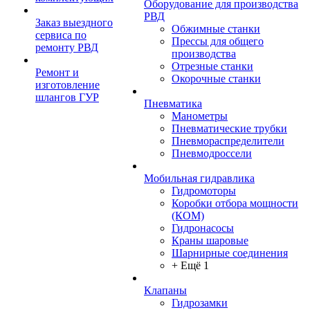
Оборудование для производства
РВД
Заказ выездного
Обжимные станки
сервиса по
Прессы для общего
ремонту РВД
производства
Отрезные станки
Ремонт и
Окорочные станки
изготовление
шлангов ГУР
Пневматика
Манометры
Пневматические трубки
Пневмораспределители
Пневмодроссели
Мобильная гидравлика
Гидромоторы
Коробки отбора мощности
(КОМ)
Гидронасосы
Краны шаровые
Шарнирные соединения
+ Ещё 1
Клапаны
Гидрозамки