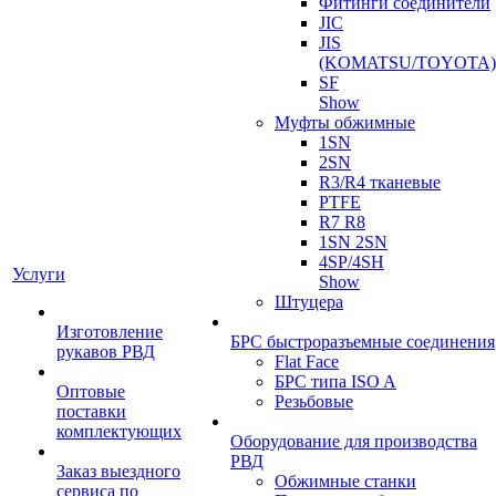
Фитинги соединители
JIC
JIS
(KOMATSU/TOYOTA)
SF
Show
Муфты обжимные
1SN
2SN
R3/R4 тканевые
PTFE
R7 R8
1SN 2SN
4SP/4SH
Услуги
Show
Штуцера
Изготовление
БРС быстроразъемные соединения
рукавов РВД
Flat Face
БРС типа ISO A
Оптовые
Резьбовые
поставки
комплектующих
Оборудование для производства
РВД
Заказ выездного
Обжимные станки
сервиса по