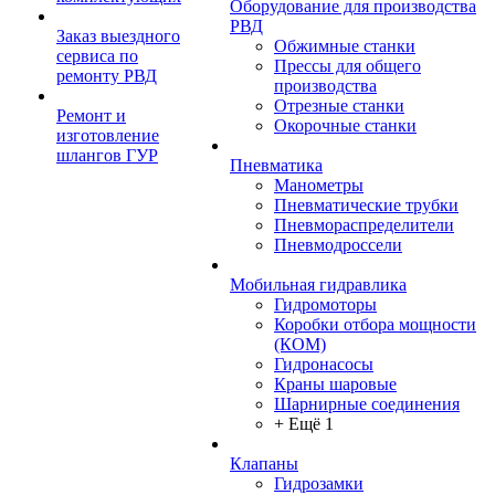
Оборудование для производства
РВД
Заказ выездного
Обжимные станки
сервиса по
Прессы для общего
ремонту РВД
производства
Отрезные станки
Ремонт и
Окорочные станки
изготовление
шлангов ГУР
Пневматика
Манометры
Пневматические трубки
Пневмораспределители
Пневмодроссели
Мобильная гидравлика
Гидромоторы
Коробки отбора мощности
(КОМ)
Гидронасосы
Краны шаровые
Шарнирные соединения
+ Ещё 1
Клапаны
Гидрозамки