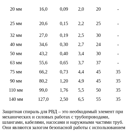
20 мм
16,0
0,09
2,0
20
-
25 мм
20,6
0,15
2,2
25
-
32 мм
27,0
0,19
2,5
30
-
40 мм
34,6
0,30
2,7
24
-
50 мм
43,2
0,40
3,4
30
-
63 мм
55,6
0,65
3,7
37
-
75 мм
66,2
0,73
4,4
45
35
90 мм
80,2
1,20
4,9
45
35
110 мм
99,0
1,76
5,5
50
35
140 мм
127,0
2,50
6,5
55
35
Защитная спираль для РВД – это необходимый элемент при
механических и силовых работах с трубопроводами,
шлангами, кабелями, насосами и наружными частями труб.
Они являются залогом безопасной работы с использованием