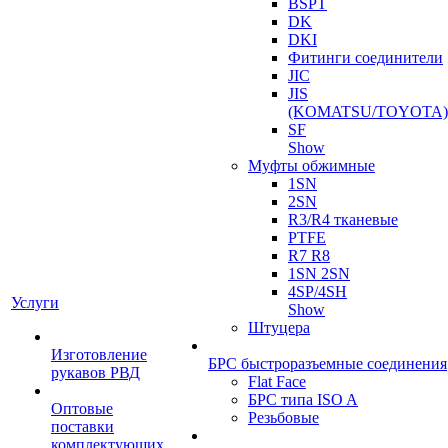
BSPT
DK
DKI
Фитинги соединители
JIC
JIS
(KOMATSU/TOYOTA)
SF
Show
Муфты обжимные
1SN
2SN
R3/R4 тканевые
PTFE
R7 R8
1SN 2SN
4SP/4SH
Услуги
Show
Штуцера
Изготовление
БРС быстроразъемные соединения
рукавов РВД
Flat Face
БРС типа ISO A
Оптовые
Резьбовые
поставки
комплектующих