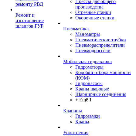
Прессы для общего
ремонту РВД
производства
Отрезные станки
Ремонт и
Окорочные станки
изготовление
шлангов ГУР
Пневматика
Манометры
Пневматические трубки
Пневмораспределители
Пневмодроссели
Мобильная гидравлика
Гидромоторы
Коробки отбора мощности
(КОМ)
Гидронасосы
Краны шаровые
Шарнирные соединения
+ Ещё 1
Клапаны
Гидрозамки
Краны
Уплотнения