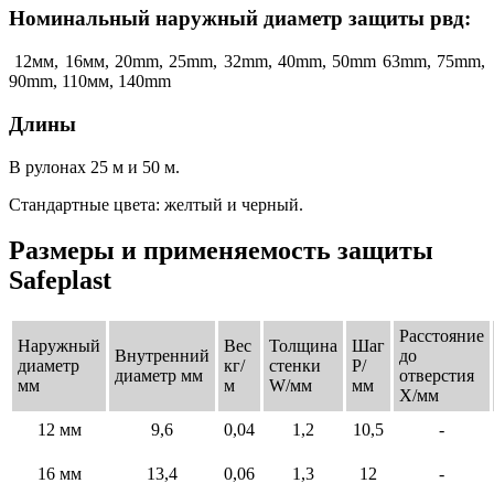
Номинальный наружный диаметр защиты рвд:
12мм, 16мм, 20mm, 25mm, 32mm, 40mm, 50mm 63mm, 75mm,
90mm, 110мм, 140mm
Длины
В рулонах 25 м и 50 м.
Стандартные цвета: желтый и черный.
Размеры и применяемость защиты
Safeplast
Расстояние
Наружный
Вес
Толщина
Шаг
Внутренний
до
диаметр
кг/
стенки
P/
диаметр мм
отверстия
мм
м
W/мм
мм
X/мм
12 мм
9,6
0,04
1,2
10,5
-
16 мм
13,4
0,06
1,3
12
-