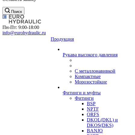
Поиск
Пн-Пт: 9:00-18:00
info@eurohydraulic.ru
Продукция
Рукава высокого давления
С металлонавивкой
Компактные
Морозостойкие
Фитинги и муфты
Фитинги
BSP
NPTF
ORFS
DKOL(DKL) и
DKOS(DKS)
BANJO