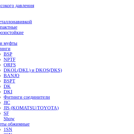
ысокого давления
еталлонавивкой
пактные
озостойкие
и муфты
инги
BSP
NPTF
ORFS
DKOL(DKL) и DKOS(DKS)
BANJO
BSPT
DK
DKI
Фитинги соединители
JIC
JIS (KOMATSU/TOYOTA)
SF
Show
ты обжимные
1SN