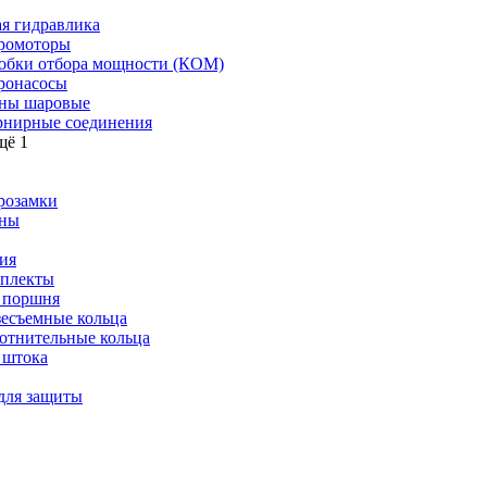
я гидравлика
ромоторы
обки отбора мощности (КОМ)
ронасосы
ны шаровые
нирные соединения
щё 1
розамки
ны
ия
плекты
 поршня
зесъемные кольца
отнительные кольца
 штока
для защиты