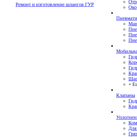
Отр
Ремонт и изготовление шлангов ГУР
Око
Пневмати
Ман
Пне
Пне
Пне
Мобильна
Гид
Кор
Гид
Кра
Шар
+ Е
Клапаны
Гид
Кра
Уплотнен
Ком
Для
Гря