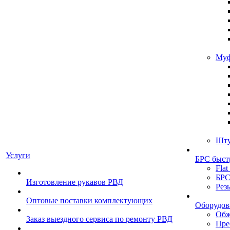
Муф
Шту
Услуги
БРС быст
Flat
БРС
Изготовление рукавов РВД
Рез
Оптовые поставки комплектующих
Оборудов
Обж
Заказ выездного сервиса по ремонту РВД
Пре