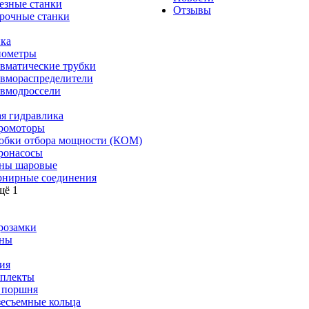
езные станки
Отзывы
рочные станки
ка
ометры
вматические трубки
вмораспределители
вмодроссели
я гидравлика
ромоторы
обки отбора мощности (КОМ)
ронасосы
ны шаровые
нирные соединения
щё 1
розамки
ны
ия
плекты
 поршня
зесъемные кольца