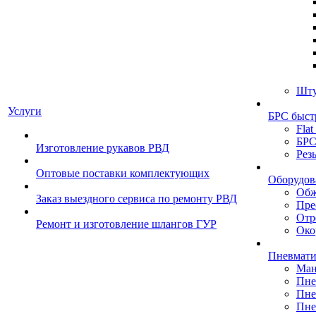
Шту
Услуги
БРС быст
Flat
БРС
Изготовление рукавов РВД
Рез
Оптовые поставки комплектующих
Оборудов
Обж
Заказ выездного сервиса по ремонту РВД
Пре
Отр
Ремонт и изготовление шлангов ГУР
Око
Пневмати
Ман
Пне
Пне
Пне