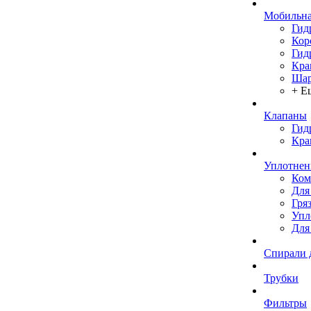
Мобильна
Гид
Кор
Гид
Кра
Шар
+ Е
Клапаны
Гид
Кра
Уплотнен
Ком
Для
Гря
Упл
Для
Спирали 
Трубки
Фильтры