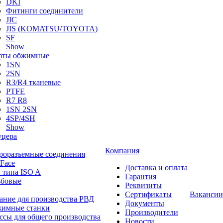
DKI
Фитинги соединители
JIC
JIS (KOMATSU/TOYOTA)
SF
Show
ты обжимные
1SN
2SN
R3/R4 тканевые
PTFE
R7 R8
1SN 2SN
4SP/4SH
Show
цера
Компания
роразъемные соединения
 Face
Доставка и оплата
 типа ISO A
Гарантия
ьбовые
Реквизиты
Сертификаты
Вакансии
ание для производства РВД
Документы
имные станки
Производители
ссы для общего производства
Новости