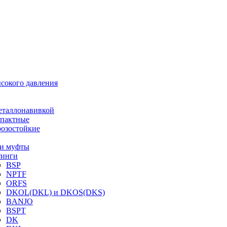
ысокого давления
еталлонавивкой
пактные
озостойкие
и муфты
инги
BSP
NPTF
ORFS
DKOL(DKL) и DKOS(DKS)
BANJO
BSPT
DK