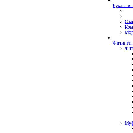
Рукава в
С м
Ком
Мор
Фитинги 
Фит
Муф