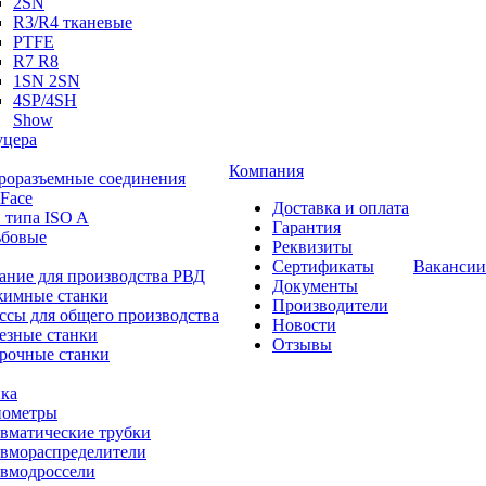
2SN
R3/R4 тканевые
PTFE
R7 R8
1SN 2SN
4SP/4SH
Show
цера
Компания
роразъемные соединения
 Face
Доставка и оплата
 типа ISO A
Гарантия
ьбовые
Реквизиты
Сертификаты
Вакансии
ание для производства РВД
Документы
имные станки
Производители
ссы для общего производства
Новости
езные станки
Отзывы
рочные станки
ка
ометры
вматические трубки
вмораспределители
вмодроссели