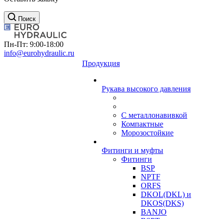
Поиск
Пн-Пт: 9:00-18:00
info@eurohydraulic.ru
Продукция
Рукава высокого давления
С металлонавивкой
Компактные
Морозостойкие
Фитинги и муфты
Фитинги
BSP
NPTF
ORFS
DKOL(DKL) и
DKOS(DKS)
BANJO