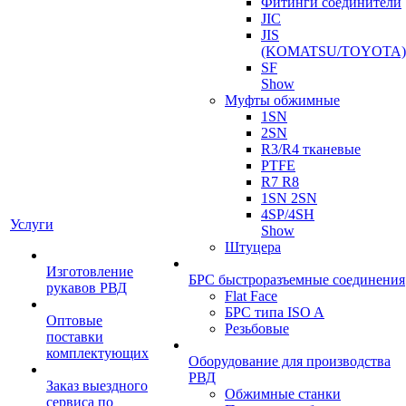
Фитинги соединители
JIC
JIS
(KOMATSU/TOYOTA)
SF
Show
Муфты обжимные
1SN
2SN
R3/R4 тканевые
PTFE
R7 R8
1SN 2SN
4SP/4SH
Услуги
Show
Штуцера
Изготовление
БРС быстроразъемные соединения
рукавов РВД
Flat Face
БРС типа ISO A
Оптовые
Резьбовые
поставки
комплектующих
Оборудование для производства
РВД
Заказ выездного
Обжимные станки
сервиса по