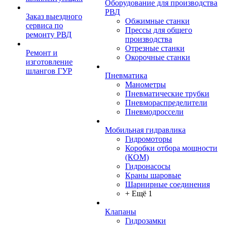
Оборудование для производства
РВД
Заказ выездного
Обжимные станки
сервиса по
Прессы для общего
ремонту РВД
производства
Отрезные станки
Ремонт и
Окорочные станки
изготовление
шлангов ГУР
Пневматика
Манометры
Пневматические трубки
Пневмораспределители
Пневмодроссели
Мобильная гидравлика
Гидромоторы
Коробки отбора мощности
(КОМ)
Гидронасосы
Краны шаровые
Шарнирные соединения
+ Ещё 1
Клапаны
Гидрозамки