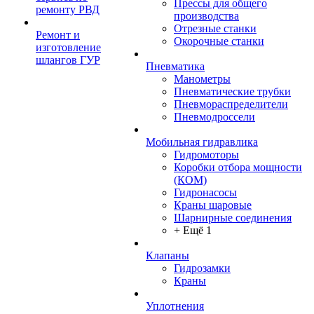
Прессы для общего
ремонту РВД
производства
Отрезные станки
Ремонт и
Окорочные станки
изготовление
шлангов ГУР
Пневматика
Манометры
Пневматические трубки
Пневмораспределители
Пневмодроссели
Мобильная гидравлика
Гидромоторы
Коробки отбора мощности
(КОМ)
Гидронасосы
Краны шаровые
Шарнирные соединения
+ Ещё 1
Клапаны
Гидрозамки
Краны
Уплотнения