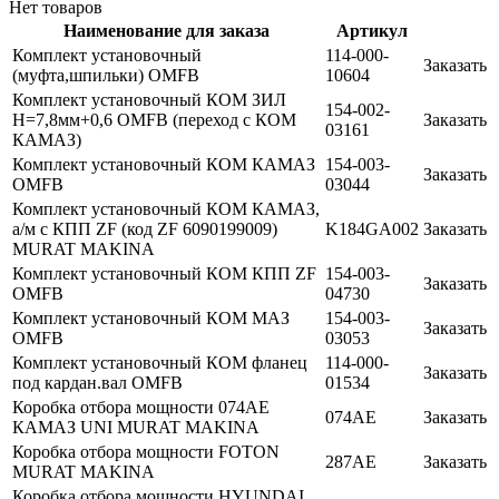
Нет товаров
Наименование для заказа
Артикул
Комплект установочный
114-000-
Заказать
(муфта,шпильки) OMFB
10604
Комплект установочный КОМ ЗИЛ
154-002-
H=7,8мм+0,6 OMFB (переход с КОМ
Заказать
03161
КАМАЗ)
Комплект установочный КОМ КАМАЗ
154-003-
Заказать
OMFB
03044
Комплект установочный КОМ КАМАЗ,
а/м c КПП ZF (код ZF 6090199009)
K184GA002
Заказать
MURAT MAKINA
Комплект установочный КОМ КПП ZF
154-003-
Заказать
OMFB
04730
Комплект установочный КОМ МАЗ
154-003-
Заказать
OMFB
03053
Комплект установочный КОМ фланец
114-000-
Заказать
под кардан.вал OMFB
01534
Коробка отбора мощности 074AE
074AE
Заказать
КАМАЗ UNI MURAT MAKINA
Коробка отбора мощности FOTON
287AE
Заказать
MURAT MAKINA
Коробка отбора мощности HYUNDAI