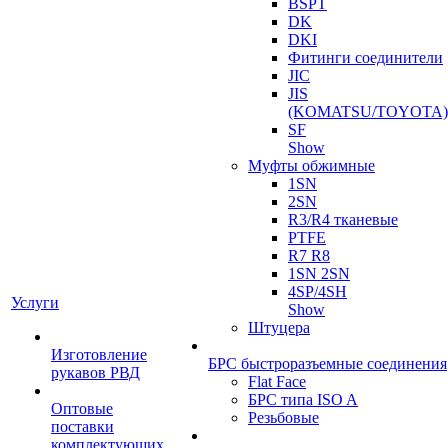
BSPT
DK
DKI
Фитинги соединители
JIC
JIS
(KOMATSU/TOYOTA)
SF
Show
Муфты обжимные
1SN
2SN
R3/R4 тканевые
PTFE
R7 R8
1SN 2SN
4SP/4SH
Услуги
Show
Штуцера
Изготовление
БРС быстроразъемные соединения
рукавов РВД
Flat Face
БРС типа ISO A
Оптовые
Резьбовые
поставки
комплектующих