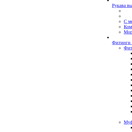
Рукава в
С м
Ком
Мор
Фитинги 
Фит
Муф