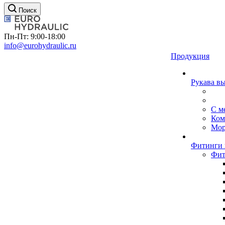
Поиск
Пн-Пт: 9:00-18:00
info@eurohydraulic.ru
Продукция
Рукава в
С м
Ком
Мор
Фитинги 
Фит