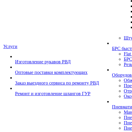
Шту
Услуги
БРС быст
Flat
БРС
Изготовление рукавов РВД
Рез
Оптовые поставки комплектующих
Оборудов
Обж
Заказ выездного сервиса по ремонту РВД
Пре
Отр
Ремонт и изготовление шлангов ГУР
Око
Пневмати
Ман
Пне
Пне
Пне