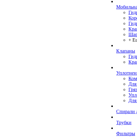
Мобильна
Гид
Кор
Гид
Кра
Шар
+ Е
Клапаны
Гид
Кра
Уплотнен
Ком
Для
Гря
Упл
Для
Спирали 
Трубки
Фильтры