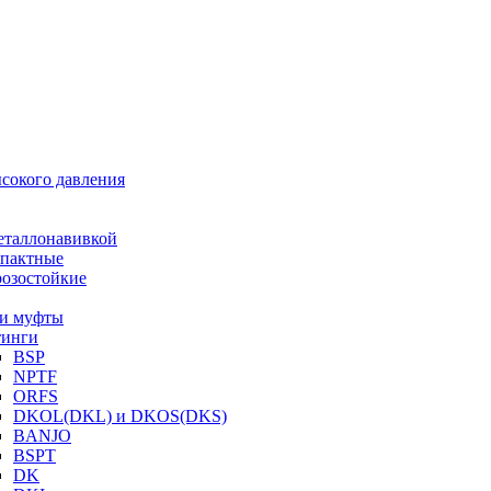
ысокого давления
еталлонавивкой
пактные
озостойкие
и муфты
инги
BSP
NPTF
ORFS
DKOL(DKL) и DKOS(DKS)
BANJO
BSPT
DK