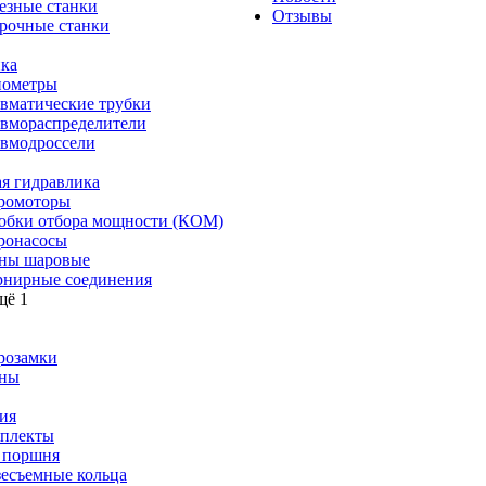
езные станки
Отзывы
рочные станки
ка
ометры
вматические трубки
вмораспределители
вмодроссели
я гидравлика
ромоторы
обки отбора мощности (КОМ)
ронасосы
ны шаровые
нирные соединения
щё 1
розамки
ны
ия
плекты
 поршня
зесъемные кольца