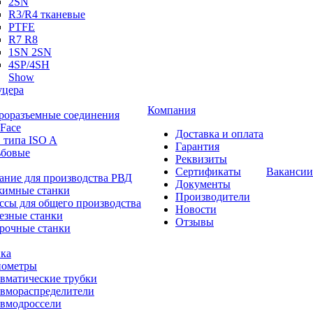
2SN
R3/R4 тканевые
PTFE
R7 R8
1SN 2SN
4SP/4SH
Show
цера
Компания
роразъемные соединения
 Face
Доставка и оплата
 типа ISO A
Гарантия
ьбовые
Реквизиты
Сертификаты
Вакансии
ание для производства РВД
Документы
имные станки
Производители
ссы для общего производства
Новости
езные станки
Отзывы
рочные станки
ка
ометры
вматические трубки
вмораспределители
вмодроссели