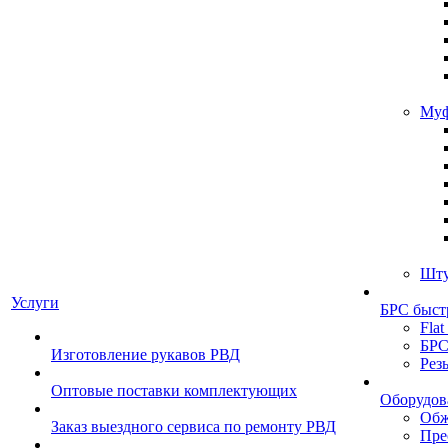
Муф
Шту
Услуги
БРС быст
Flat
БРС
Изготовление рукавов РВД
Рез
Оптовые поставки комплектующих
Оборудов
Обж
Заказ выездного сервиса по ремонту РВД
Пре