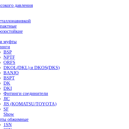
ысокого давления
еталлонавивкой
пактные
озостойкие
и муфты
инги
BSP
NPTF
ORFS
DKOL(DKL) и DKOS(DKS)
BANJO
BSPT
DK
DKI
Фитинги соединители
JIC
JIS (KOMATSU/TOYOTA)
SF
Show
ты обжимные
1SN