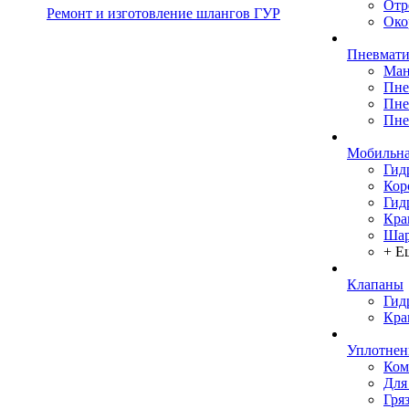
Отр
Ремонт и изготовление шлангов ГУР
Око
Пневмати
Ман
Пне
Пне
Пне
Мобильна
Гид
Кор
Гид
Кра
Шар
+ Е
Клапаны
Гид
Кра
Уплотнен
Ком
Для
Гря