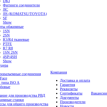
DKI
Фитинги соединители
JIC
JIS (KOMATSU/TOYOTA)
SF
Show
ты обжимные
1SN
2SN
R3/R4 тканевые
PTFE
R7 R8
1SN 2SN
4SP/4SH
Show
цера
Компания
роразъемные соединения
 Face
Доставка и оплата
 типа ISO A
Гарантия
ьбовые
Реквизиты
Сертификаты
Вакансии
ание для производства РВД
Документы
имные станки
Производители
ссы для общего производства
Новости