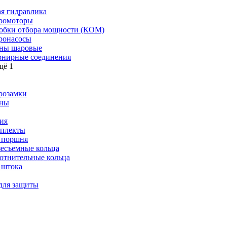
я гидравлика
ромоторы
обки отбора мощности (КОМ)
ронасосы
ны шаровые
нирные соединения
щё 1
розамки
ны
ия
плекты
 поршня
зесъемные кольца
отнительные кольца
 штока
для защиты