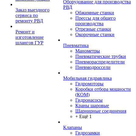
Оборудование для производства
РВД
Заказ выездного
Обжимные станки
сервиса по
Прессы для общего
ремонту РВД
производства
Отрезные станки
Ремонт и
Окорочные станки
изготовление
шлангов ГУР
Пневматика
Манометры
Пневматические трубки
Пневмораспределители
Пневмодроссели
Мобильная гидравлика
Гидромоторы
Коробки отбора мощности
(КОМ)
Гидронасосы
Краны шаровые
Шарнирные соединения
+ Ещё 1
Клапаны
Гидрозамки