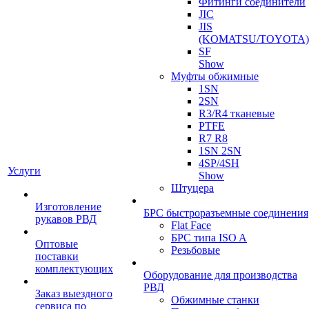
Фитинги соединители
JIC
JIS
(KOMATSU/TOYOTA)
SF
Show
Муфты обжимные
1SN
2SN
R3/R4 тканевые
PTFE
R7 R8
1SN 2SN
4SP/4SH
Услуги
Show
Штуцера
Изготовление
БРС быстроразъемные соединения
рукавов РВД
Flat Face
БРС типа ISO A
Оптовые
Резьбовые
поставки
комплектующих
Оборудование для производства
РВД
Заказ выездного
Обжимные станки
сервиса по