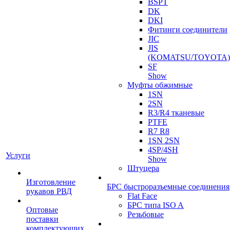
BSPT
DK
DKI
Фитинги соединители
JIC
JIS
(KOMATSU/TOYOTA)
SF
Show
Муфты обжимные
1SN
2SN
R3/R4 тканевые
PTFE
R7 R8
1SN 2SN
4SP/4SH
Услуги
Show
Штуцера
Изготовление
БРС быстроразъемные соединения
рукавов РВД
Flat Face
БРС типа ISO A
Оптовые
Резьбовые
поставки
комплектующих