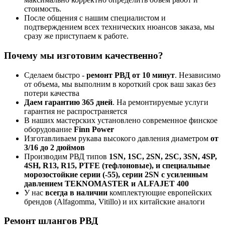
стоимость.
После общения с нашим специалистом и
подтверждением всех технических нюансов заказа, мы
сразу же приступаем к работе.
Почему мы изготовим качественно?
Сделаем быстро -
ремонт РВД от 10 минут
. Независимо
от объема, мы выполним в короткий срок ваш заказ без
потери качества
Даем гарантию 365 дней
. На ремонтируемые услуги
гарантия не распространяется
В наших мастерских установлено современное финское
оборудование
Finn Power
Изготавливаем рукава высокого давления диаметром
от
3/16 до 2 дюймов
Производим РВД типов
1SN, 1SC, 2SN, 2SC, 3SN, 4SP,
4SH, R13, R15, PTFE (тефлоновые), и специальные
морозостойкие серии (-55), серии 2SN с усиленным
давлением TEKNOMASTER и ALFAJET 400
У нас
всегда в наличии
комплектующие европейских
брендов (Alfagomma, Vitillo) и их китайские аналоги
Ремонт шлангов РВД