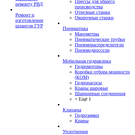
Прессы для общего
ремонту РВД
производства
Отрезные станки
Ремонт и
Окорочные станки
изготовление
шлангов ГУР
Пневматика
Манометры
Пневматические трубки
Пневмораспределители
Пневмодроссели
Мобильная гидравлика
Гидромоторы
Коробки отбора мощности
(КОМ)
Гидронасосы
Краны шаровые
Шарнирные соединения
+ Ещё 1
Клапаны
Гидрозамки
Краны
Уплотнения