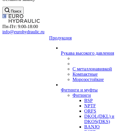
Поиск
Пн-Пт: 9:00-18:00
info@eurohydraulic.ru
Продукция
Рукава высокого давления
С металлонавивкой
Компактные
Морозостойкие
Фитинги и муфты
Фитинги
BSP
NPTF
ORFS
DKOL(DKL) и
DKOS(DKS)
BANJO