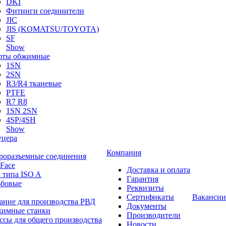
DKI
Фитинги соединители
JIC
JIS (KOMATSU/TOYOTA)
SF
Show
ты обжимные
1SN
2SN
R3/R4 тканевые
PTFE
R7 R8
1SN 2SN
4SP/4SH
Show
цера
Компания
роразъемные соединения
 Face
Доставка и оплата
 типа ISO A
Гарантия
ьбовые
Реквизиты
Сертификаты
Вакансии
ание для производства РВД
Документы
имные станки
Производители
ссы для общего производства
Новости