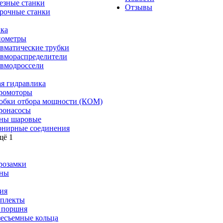
езные станки
Отзывы
рочные станки
ка
ометры
вматические трубки
вмораспределители
вмодроссели
я гидравлика
ромоторы
обки отбора мощности (КОМ)
ронасосы
ны шаровые
нирные соединения
щё 1
розамки
ны
ия
плекты
 поршня
зесъемные кольца