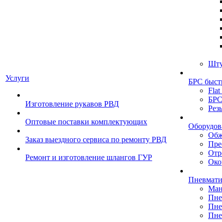
Шту
Услуги
БРС быст
Flat
БРС
Изготовление рукавов РВД
Рез
Оптовые поставки комплектующих
Оборудов
Обж
Заказ выездного сервиса по ремонту РВД
Пре
Отр
Ремонт и изготовление шлангов ГУР
Око
Пневмати
Ман
Пне
Пне
Пне