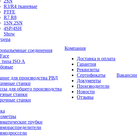
2SN
R3/R4 тканевые
PTFE
R7 R8
1SN 2SN
4SP/4SH
Show
цера
Компания
роразъемные соединения
 Face
Доставка и оплата
 типа ISO A
Гарантия
ьбовые
Реквизиты
Сертификаты
Вакансии
ание для производства РВД
Документы
имные станки
Производители
ссы для общего производства
Новости
езные станки
Отзывы
рочные станки
ка
ометры
вматические трубки
вмораспределители
вмодроссели