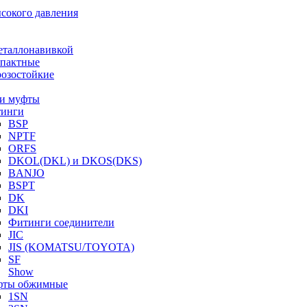
ысокого давления
еталлонавивкой
пактные
озостойкие
и муфты
инги
BSP
NPTF
ORFS
DKOL(DKL) и DKOS(DKS)
BANJO
BSPT
DK
DKI
Фитинги соединители
JIC
JIS (KOMATSU/TOYOTA)
SF
Show
ты обжимные
1SN