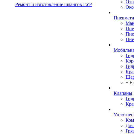
Отр
Ремонт и изготовление шлангов ГУР
Око
Пневмати
Ман
Пне
Пне
Пне
Мобильна
Гид
Кор
Гид
Кра
Шар
+ Е
Клапаны
Гид
Кра
Уплотнен
Ком
Для
Гря