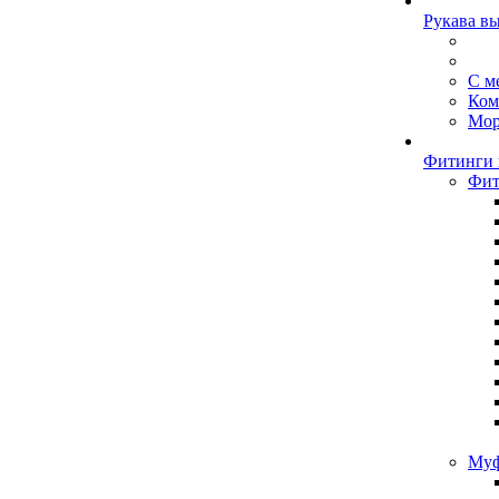
Рукава в
С м
Ком
Мор
Фитинги 
Фит
Муф