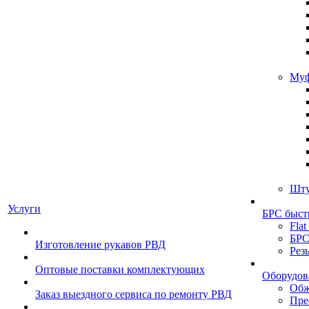
Муф
Шту
Услуги
БРС быст
Flat
БРС
Изготовление рукавов РВД
Рез
Оптовые поставки комплектующих
Оборудов
Обж
Заказ выездного сервиса по ремонту РВД
Пре