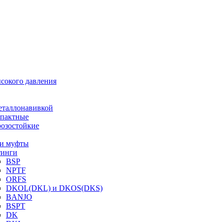
ысокого давления
еталлонавивкой
пактные
озостойкие
и муфты
инги
BSP
NPTF
ORFS
DKOL(DKL) и DKOS(DKS)
BANJO
BSPT
DK