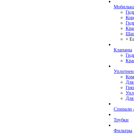
Мобильна
Гид
Кор
Гид
Кра
Шар
+ Е
Клапаны
Гид
Кра
Уплотнен
Ком
Для
Гря
Упл
Для
Спирали 
Трубки
Фильтры