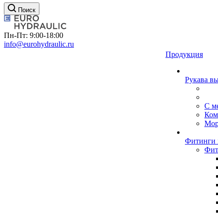
Поиск
Пн-Пт: 9:00-18:00
info@eurohydraulic.ru
Продукция
Рукава в
С м
Ком
Мор
Фитинги 
Фит