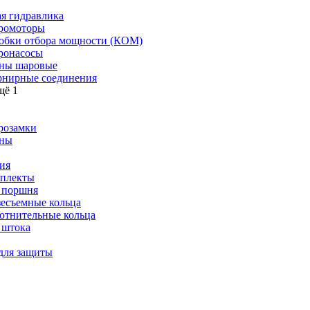
я гидравлика
ромоторы
обки отбора мощности (КОМ)
ронасосы
ны шаровые
нирные соединения
щё 1
розамки
ны
ия
плекты
 поршня
зесъемные кольца
отнительные кольца
 штока
для защиты