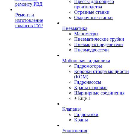
Прессы для общего
ремонту РВД
производства
Отрезные станки
Ремонт и
Окорочные станки
изготовление
шлангов ГУР
Пневматика
Манометры
Пневматические трубки
Пневмораспределители
Пневмодроссели
Мобильная гидравлика
Гидромоторы
Коробки отбора мощности
(КОМ)
Гидронасосы
Краны шаровые
Шарнирные соединения
+ Ещё 1
Клапаны
Гидрозамки
Краны
Уплотнения