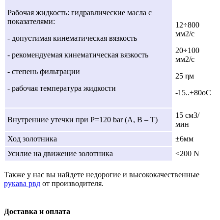
Рабочая жидкость: гидравлические масла с
показателями:
12÷800
мм2/с
- допустимая кинематическая вязкость
20÷100
- рекомендуемая кинематическая вязкость
мм2/с
- степень фильтрации
25 ηм
- рабочая температура жидкости
-15..+80оС
15 cм3/
Внутренние утечки при Р=120 bar (А, В – Т)
мин
Ход золотника
±6мм
Усилие на движение золотника
<200 N
Также у нас вы найдете недорогие и высококачественные
рукава рвд
от производителя.
Доставка и оплата