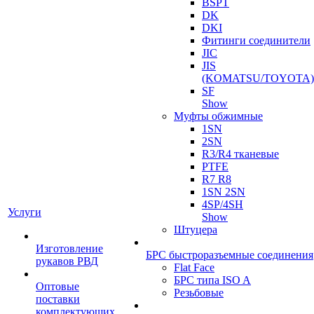
BSPT
DK
DKI
Фитинги соединители
JIC
JIS
(KOMATSU/TOYOTA)
SF
Show
Муфты обжимные
1SN
2SN
R3/R4 тканевые
PTFE
R7 R8
1SN 2SN
4SP/4SH
Услуги
Show
Штуцера
Изготовление
БРС быстроразъемные соединения
рукавов РВД
Flat Face
БРС типа ISO A
Оптовые
Резьбовые
поставки
комплектующих