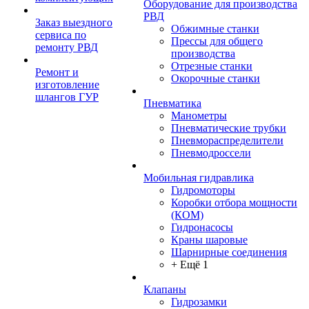
Оборудование для производства
РВД
Заказ выездного
Обжимные станки
сервиса по
Прессы для общего
ремонту РВД
производства
Отрезные станки
Ремонт и
Окорочные станки
изготовление
шлангов ГУР
Пневматика
Манометры
Пневматические трубки
Пневмораспределители
Пневмодроссели
Мобильная гидравлика
Гидромоторы
Коробки отбора мощности
(КОМ)
Гидронасосы
Краны шаровые
Шарнирные соединения
+ Ещё 1
Клапаны
Гидрозамки