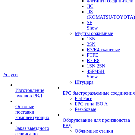
Фитинги соединители
JIC
JIS
(KOMATSU/TOYOTA)
SF
Show
Муфты обжимные
1SN
2SN
R3/R4 тканевые
PTFE
R7 R8
1SN 2SN
4SP/4SH
Услуги
Show
Штуцера
Изготовление
БРС быстроразъемные соединения
рукавов РВД
Flat Face
БРС типа ISO A
Оптовые
Резьбовые
поставки
комплектующих
Оборудование для производства
РВД
Заказ выездного
Обжимные станки
сервиса по