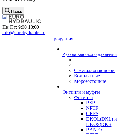
Поиск
Пн-Пт: 9:00-18:00
info@eurohydraulic.ru
Продукция
Рукава высокого давления
С металлонавивкой
Компактные
Морозостойкие
Фитинги и муфты
Фитинги
BSP
NPTF
ORFS
DKOL(DKL) и
DKOS(DKS)
BANJO