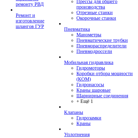
Прессы для общего
ремонту РВД
производства
Отрезные станки
Ремонт и
Окорочные станки
изготовление
шлангов ГУР
Пневматика
Манометры
Пневматические трубки
Пневмораспределители
Пневмодроссели
Мобильная гидравлика
Гидромоторы
Коробки отбора мощности
(КОМ)
Гидронасосы
Краны шаровые
Шарнирные соединения
+ Ещё 1
Клапаны
Гидрозамки
Краны
Уплотнения