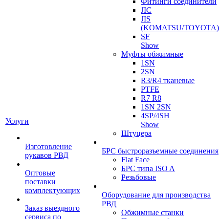
Фитинги соединители
JIC
JIS
(KOMATSU/TOYOTA)
SF
Show
Муфты обжимные
1SN
2SN
R3/R4 тканевые
PTFE
R7 R8
1SN 2SN
4SP/4SH
Услуги
Show
Штуцера
Изготовление
БРС быстроразъемные соединения
рукавов РВД
Flat Face
БРС типа ISO A
Оптовые
Резьбовые
поставки
комплектующих
Оборудование для производства
РВД
Заказ выездного
Обжимные станки
сервиса по