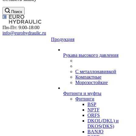
Поиск
Пн-Пт: 9:00-18:00
info@eurohydraulic.ru
Продукция
Рукава высокого давления
С металлонавивкой
Компактные
Морозостойкие
Фитинги и муфты
Фитинги
BSP
NPTF
ORFS
DKOL(DKL) и
DKOS(DKS)
BANJO