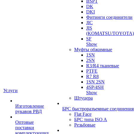
BSPT
DK
DKI
Фитинги соединители
JIC
JIS
(KOMATSU/TOYOTA)
SF
Show
Муфты обжимные
1SN
2SN
R3/R4 тканевые
PTFE
R7 R8
1SN 2SN
4SP/4SH
Услуги
Show
Штуцера
Изготовление
БРС быстроразъемные соединения
рукавов РВД
Flat Face
БРС типа ISO A
Оптовые
Резьбовые
поставки
комплектующих