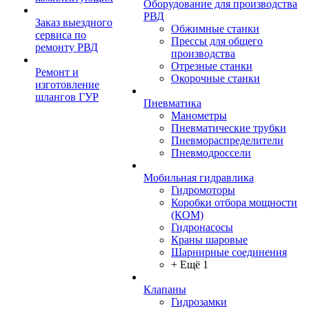
Оборудование для производства
РВД
Заказ выездного
Обжимные станки
сервиса по
Прессы для общего
ремонту РВД
производства
Отрезные станки
Ремонт и
Окорочные станки
изготовление
шлангов ГУР
Пневматика
Манометры
Пневматические трубки
Пневмораспределители
Пневмодроссели
Мобильная гидравлика
Гидромоторы
Коробки отбора мощности
(КОМ)
Гидронасосы
Краны шаровые
Шарнирные соединения
+ Ещё 1
Клапаны
Гидрозамки