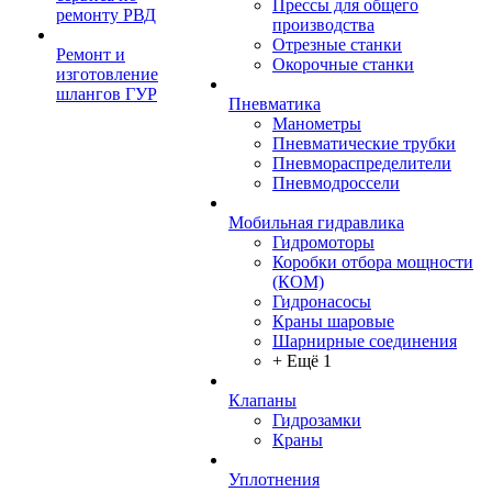
Прессы для общего
ремонту РВД
производства
Отрезные станки
Ремонт и
Окорочные станки
изготовление
шлангов ГУР
Пневматика
Манометры
Пневматические трубки
Пневмораспределители
Пневмодроссели
Мобильная гидравлика
Гидромоторы
Коробки отбора мощности
(КОМ)
Гидронасосы
Краны шаровые
Шарнирные соединения
+ Ещё 1
Клапаны
Гидрозамки
Краны
Уплотнения