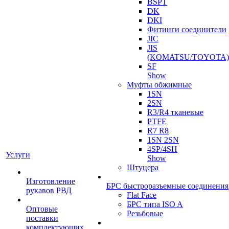
BSPT
DK
DKI
Фитинги соединители
JIC
JIS
(KOMATSU/TOYOTA)
SF
Show
Муфты обжимные
1SN
2SN
R3/R4 тканевые
PTFE
R7 R8
1SN 2SN
4SP/4SH
Услуги
Show
Штуцера
Изготовление
БРС быстроразъемные соединения
рукавов РВД
Flat Face
БРС типа ISO A
Оптовые
Резьбовые
поставки
комплектующих