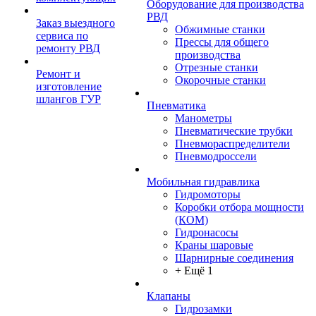
Оборудование для производства
РВД
Заказ выездного
Обжимные станки
сервиса по
Прессы для общего
ремонту РВД
производства
Отрезные станки
Ремонт и
Окорочные станки
изготовление
шлангов ГУР
Пневматика
Манометры
Пневматические трубки
Пневмораспределители
Пневмодроссели
Мобильная гидравлика
Гидромоторы
Коробки отбора мощности
(КОМ)
Гидронасосы
Краны шаровые
Шарнирные соединения
+ Ещё 1
Клапаны
Гидрозамки