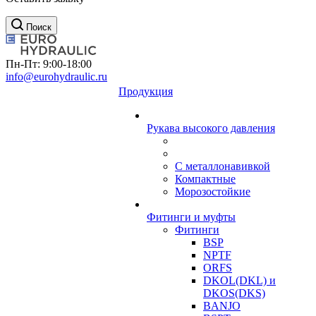
Поиск
Пн-Пт: 9:00-18:00
info@eurohydraulic.ru
Продукция
Рукава высокого давления
С металлонавивкой
Компактные
Морозостойкие
Фитинги и муфты
Фитинги
BSP
NPTF
ORFS
DKOL(DKL) и
DKOS(DKS)
BANJO