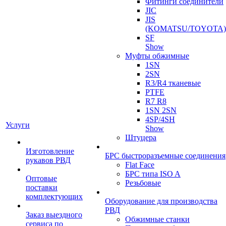
Фитинги соединители
JIC
JIS
(KOMATSU/TOYOTA)
SF
Show
Муфты обжимные
1SN
2SN
R3/R4 тканевые
PTFE
R7 R8
1SN 2SN
4SP/4SH
Услуги
Show
Штуцера
Изготовление
БРС быстроразъемные соединения
рукавов РВД
Flat Face
БРС типа ISO A
Оптовые
Резьбовые
поставки
комплектующих
Оборудование для производства
РВД
Заказ выездного
Обжимные станки
сервиса по