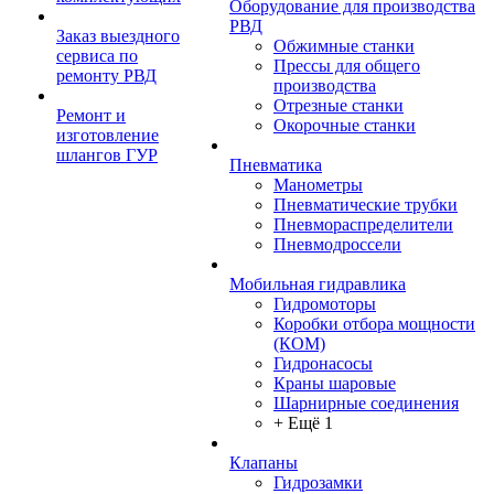
Оборудование для производства
РВД
Заказ выездного
Обжимные станки
сервиса по
Прессы для общего
ремонту РВД
производства
Отрезные станки
Ремонт и
Окорочные станки
изготовление
шлангов ГУР
Пневматика
Манометры
Пневматические трубки
Пневмораспределители
Пневмодроссели
Мобильная гидравлика
Гидромоторы
Коробки отбора мощности
(КОМ)
Гидронасосы
Краны шаровые
Шарнирные соединения
+ Ещё 1
Клапаны
Гидрозамки