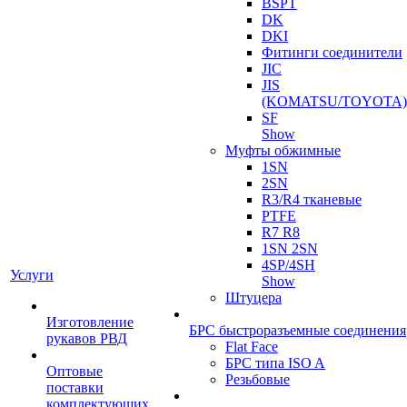
BSPT
DK
DKI
Фитинги соединители
JIC
JIS
(KOMATSU/TOYOTA)
SF
Show
Муфты обжимные
1SN
2SN
R3/R4 тканевые
PTFE
R7 R8
1SN 2SN
4SP/4SH
Услуги
Show
Штуцера
Изготовление
БРС быстроразъемные соединения
рукавов РВД
Flat Face
БРС типа ISO A
Оптовые
Резьбовые
поставки
комплектующих