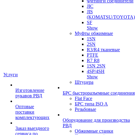
Фитинги соединители
JIC
JIS
(KOMATSU/TOYOTA)
SF
Show
Муфты обжимные
1SN
2SN
R3/R4 тканевые
PTFE
R7 R8
1SN 2SN
4SP/4SH
Услуги
Show
Штуцера
Изготовление
БРС быстроразъемные соединения
рукавов РВД
Flat Face
БРС типа ISO A
Оптовые
Резьбовые
поставки
комплектующих
Оборудование для производства
РВД
Заказ выездного
Обжимные станки
сервиса по