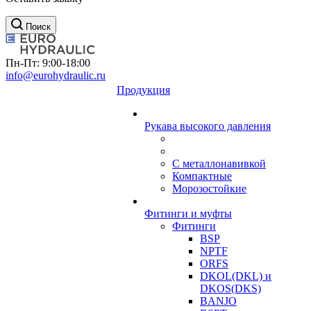
Поиск
Пн-Пт: 9:00-18:00
info@eurohydraulic.ru
Продукция
Рукава высокого давления
С металлонавивкой
Компактные
Морозостойкие
Фитинги и муфты
Фитинги
BSP
NPTF
ORFS
DKOL(DKL) и
DKOS(DKS)
BANJO