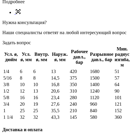
Подробнее
Нужна консультация?
Наши специалисты ответят на любой интересующий вопрос
Задать вопрос
Мин.
Рабочее
Усл. ø,
Усл.
Внутр.
Наруж.
Разрывное
радиус
давл.,
дюйм
ø, мм
ø, мм
ø, мм
давл., бар
изгиба,
бар
м
1/4
6
6
13
420
1680
51
5/16
8
8
14,5
375
1500
57
3/8
10
10
16,8
350
1400
64
1/2
12
13
20,6
310
1240
90
5/8
16
16
23,4
280
1120
101
3/4
20
19
27,6
240
960
121
1
25
25
35,5
210
840
152
1 1/4
32
32
43,3
145
580
360
Доставка и оплата