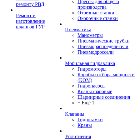
Прессы для общего
ремонту РВД
производства
Отрезные станки
Ремонт и
Окорочные станки
изготовление
шлангов ГУР
Пневматика
Манометры
Пневматические трубки
Пневмораспределители
Пневмодроссели
Мобильная гидравлика
Гидромоторы
Коробки отбора мощности
(КОМ)
Гидронасосы
Краны шаровые
Шарнирные соединения
+ Ещё 1
Клапаны
Гидрозамки
Краны
Уплотнения