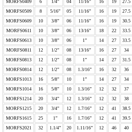
MORFS0409
6
1/4”
04
11/16”
16
19
27.5
MORFS0509
8
5/16”
05
11/16”
16
19
27.5
MORFS0609
10
3/8”
06
11/16”
16
19
30.5
MORFS0611
10
3/8”
06
13/16”
18
22
33.5
MORFS0613
10
3/8”
06
1”
14
27
33.5
MORFS0811
12
1/2”
08
13/16”
16
27
34
MORFS0813
12
1/2”
08
1”
14
27
31.5
MORFS0814
12
1/2”
08
1.3/16”
16
32
36
MORFS1013
16
5/8”
10
1”
14
27
34
MORFS1014
16
5/8”
10
1.3/16”
12
32
37
MORFS1214
20
3/4”
12
1.3/16”
12
32
38
MORFS1215
20
3/4”
12
1.7/16”
12
41
38.5
MORFS1615
25
1”
16
1.7/16”
12
41
39.5
MORFS2021
32
1.1/4”
20
1.11/16”
12
46
40