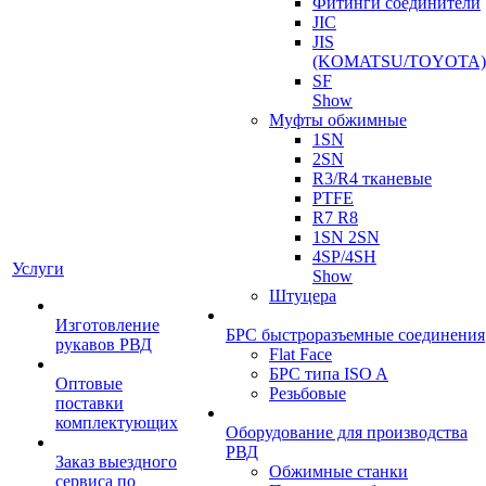
Фитинги соединители
JIC
JIS
(KOMATSU/TOYOTA)
SF
Show
Муфты обжимные
1SN
2SN
R3/R4 тканевые
PTFE
R7 R8
1SN 2SN
4SP/4SH
Услуги
Show
Штуцера
Изготовление
БРС быстроразъемные соединения
рукавов РВД
Flat Face
БРС типа ISO A
Оптовые
Резьбовые
поставки
комплектующих
Оборудование для производства
РВД
Заказ выездного
Обжимные станки
сервиса по