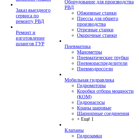
Оборудование для производства
РВД
Заказ выездного
Обжимные станки
сервиса по
Прессы для общего
ремонту РВД
производства
Отрезные станки
Ремонт и
Окорочные станки
изготовление
шлангов ГУР
Пневматика
Манометры
Пневматические трубки
Пневмораспределители
Пневмодроссели
Мобильная гидравлика
Гидромоторы
Коробки отбора мощности
(КОМ)
Гидронасосы
Краны шаровые
Шарнирные соединения
+ Ещё 1
Клапаны
Гидрозамки