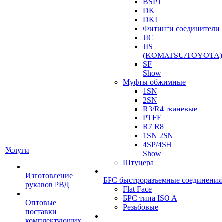
BSPT
DK
DKI
Фитинги соединители
JIC
JIS
(KOMATSU/TOYOTA)
SF
Show
Муфты обжимные
1SN
2SN
R3/R4 тканевые
PTFE
R7 R8
1SN 2SN
4SP/4SH
Услуги
Show
Штуцера
Изготовление
БРС быстроразъемные соединения
рукавов РВД
Flat Face
БРС типа ISO A
Оптовые
Резьбовые
поставки
комплектующих