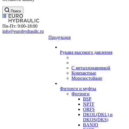
Поиск
Пн-Пт: 9:00-18:00
info@eurohydraulic.ru
Продукция
Рукава высокого давления
С металлонавивкой
Компактные
Морозостойкие
Фитинги и муфты
Фитинги
BSP
NPTF
ORFS
DKOL(DKL) и
DKOS(DKS)
BANJO