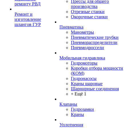
Прессы для общего
ремонту РВД
производства
Отрезные станки
Ремонт и
Окорочные станки
изготовление
шлангов ГУР
Пневматика
Манометры
Пневматические трубки
Пневмораспределители
Пневмодроссели
Мобильная гидравлика
Гидромоторы
Коробки отбора мощности
(КОМ)
Гидронасосы
Краны шаровые
Шарнирные соединения
+ Ещё 1
Клапаны
Гидрозамки
Краны
Уплотнения