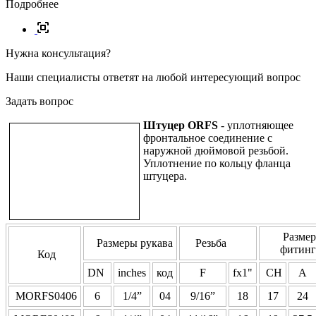
Подробнее
Нужна консультация?
Наши специалисты ответят на любой интересующий вопрос
Задать вопрос
Штуцер ORFS
- уплотняющее
фронтальное соединение с
наружной дюймовой резьбой.
Уплотнение по кольцу фланца
штуцера.
Разме
Размеры рукава
Резьба
фитин
Код
DN
inches
код
F
fx1"
CH
A
MORFS0406
6
1/4”
04
9/16”
18
17
24