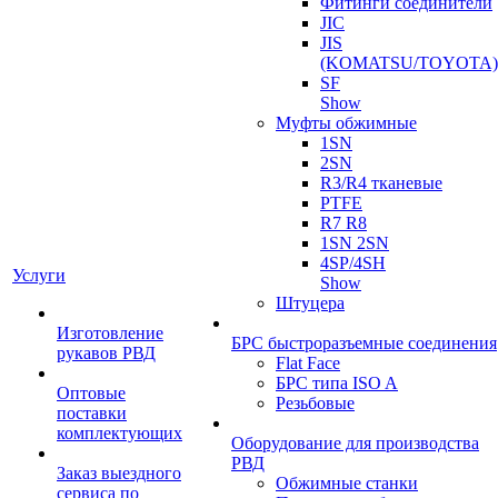
Фитинги соединители
JIC
JIS
(KOMATSU/TOYOTA)
SF
Show
Муфты обжимные
1SN
2SN
R3/R4 тканевые
PTFE
R7 R8
1SN 2SN
4SP/4SH
Услуги
Show
Штуцера
Изготовление
БРС быстроразъемные соединения
рукавов РВД
Flat Face
БРС типа ISO A
Оптовые
Резьбовые
поставки
комплектующих
Оборудование для производства
РВД
Заказ выездного
Обжимные станки
сервиса по