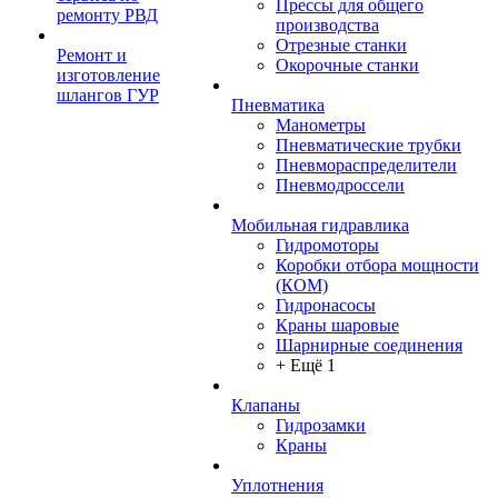
Прессы для общего
ремонту РВД
производства
Отрезные станки
Ремонт и
Окорочные станки
изготовление
шлангов ГУР
Пневматика
Манометры
Пневматические трубки
Пневмораспределители
Пневмодроссели
Мобильная гидравлика
Гидромоторы
Коробки отбора мощности
(КОМ)
Гидронасосы
Краны шаровые
Шарнирные соединения
+ Ещё 1
Клапаны
Гидрозамки
Краны
Уплотнения