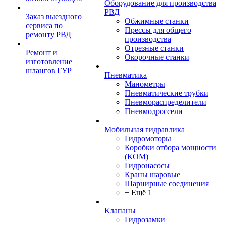
Оборудование для производства
РВД
Заказ выездного
Обжимные станки
сервиса по
Прессы для общего
ремонту РВД
производства
Отрезные станки
Ремонт и
Окорочные станки
изготовление
шлангов ГУР
Пневматика
Манометры
Пневматические трубки
Пневмораспределители
Пневмодроссели
Мобильная гидравлика
Гидромоторы
Коробки отбора мощности
(КОМ)
Гидронасосы
Краны шаровые
Шарнирные соединения
+ Ещё 1
Клапаны
Гидрозамки