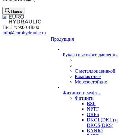
Поиск
Пн-Пт: 9:00-18:00
info@eurohydraulic.ru
Продукция
Рукава высокого давления
С металлонавивкой
Компактные
Морозостойкие
Фитинги и муфты
Фитинги
BSP
NPTF
ORFS
DKOL(DKL) и
DKOS(DKS)
BANJO