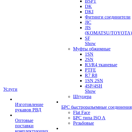
BSPT
DK
DKI
Фитинги соединители
JIC
JIS
(KOMATSU/TOYOTA)
SF
Show
Муфты обжимные
1SN
2SN
R3/R4 тканевые
PTFE
R7 R8
1SN 2SN
4SP/4SH
Услуги
Show
Штуцера
Изготовление
БРС быстроразъемные соединения
рукавов РВД
Flat Face
БРС типа ISO A
Оптовые
Резьбовые
поставки
комплектующих