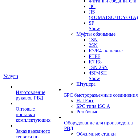
Фитинги соединители
JIC
JIS
(KOMATSU/TOYOTA)
SF
Show
Муфты обжимные
1SN
2SN
R3/R4 тканевые
PTFE
R7 R8
1SN 2SN
4SP/4SH
Услуги
Show
Штуцера
Изготовление
БРС быстроразъемные соединения
рукавов РВД
Flat Face
БРС типа ISO A
Оптовые
Резьбовые
поставки
комплектующих
Оборудование для производства
РВД
Заказ выездного
Обжимные станки
сервиса по