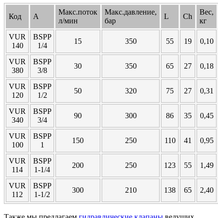
Макс.поток
Макс.давление,
Вес,
Код
А
L
Ch
л/мин
бар
кг
VUR
BSPP
15
350
55
19
0,10
140
1/4
VUR
BSPP
30
350
65
27
0,18
380
3/8
VUR
BSPP
50
320
75
27
0,31
120
1/2
VUR
BSPP
90
300
86
35
0,45
340
3/4
VUR
BSPP
150
250
110
41
0,95
100
1
VUR
BSPP
200
250
123
55
1,49
114
1-1/4
VUR
BSPP
300
210
138
65
2,40
112
1-1/2
Также мы предлагаем
гидравлические клапаны
ведущих