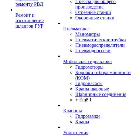
Прессы для общего
ремонту РВД
производства
Отрезные станки
Ремонт и
Окорочные станки
изготовление
шлангов ГУР
Пневматика
Манометры
Пневматические трубки
Пневмораспределители
Пневмодроссели
Мобильная гидравлика
Гидромоторы
Коробки отбора мощности
(КОМ)
Гидронасосы
Краны шаровые
Шарнирные соединения
+ Ещё 1
Клапаны
Гидрозамки
Краны
Уплотнения