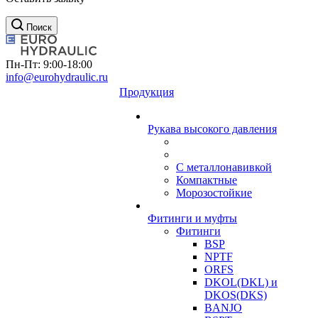
Поиск
Пн-Пт: 9:00-18:00
info@eurohydraulic.ru
Продукция
Рукава высокого давления
С металлонавивкой
Компактные
Морозостойкие
Фитинги и муфты
Фитинги
BSP
NPTF
ORFS
DKOL(DKL) и
DKOS(DKS)
BANJO