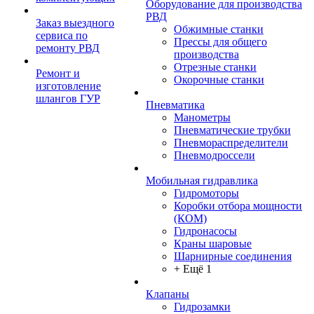
Оборудование для производства
РВД
Заказ выездного
Обжимные станки
сервиса по
Прессы для общего
ремонту РВД
производства
Отрезные станки
Ремонт и
Окорочные станки
изготовление
шлангов ГУР
Пневматика
Манометры
Пневматические трубки
Пневмораспределители
Пневмодроссели
Мобильная гидравлика
Гидромоторы
Коробки отбора мощности
(КОМ)
Гидронасосы
Краны шаровые
Шарнирные соединения
+ Ещё 1
Клапаны
Гидрозамки