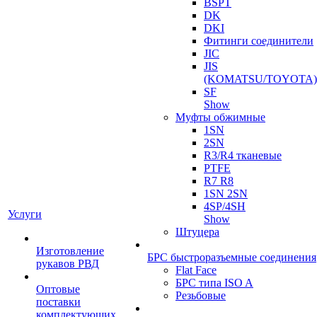
BSPT
DK
DKI
Фитинги соединители
JIC
JIS
(KOMATSU/TOYOTA)
SF
Show
Муфты обжимные
1SN
2SN
R3/R4 тканевые
PTFE
R7 R8
1SN 2SN
4SP/4SH
Услуги
Show
Штуцера
Изготовление
БРС быстроразъемные соединения
рукавов РВД
Flat Face
БРС типа ISO A
Оптовые
Резьбовые
поставки
комплектующих