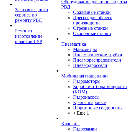
Оборудование для производства
РВД
Заказ выездного
Обжимные станки
сервиса по
Прессы для общего
ремонту РВД
производства
Отрезные станки
Ремонт и
Окорочные станки
изготовление
шлангов ГУР
Пневматика
Манометры
Пневматические трубки
Пневмораспределители
Пневмодроссели
Мобильная гидравлика
Гидромоторы
Коробки отбора мощности
(КОМ)
Гидронасосы
Краны шаровые
Шарнирные соединения
+ Ещё 1
Клапаны
Гидрозамки