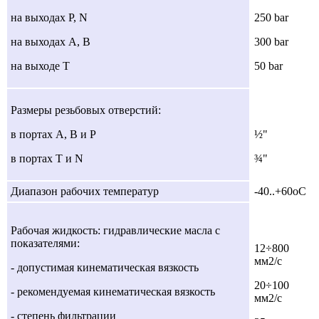
на выходах Р, N
250 bar
на выходах А, В
300 bar
на выходе Т
50 bar
Размеры резьбовых отверстий:
в портах А, В и Р
½"
в портах Т и N
¾"
Диапазон рабочих температур
-40..+60оC
Рабочая жидкость: гидравлические масла с
показателями:
12÷800
мм2/с
- допустимая кинематическая вязкость
20÷100
- рекомендуемая кинематическая вязкость
мм2/с
- степень фильтрации