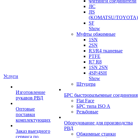
Фитинги соединители
JIC
JIS
(KOMATSU/TOYOTA)
SF
Show
Муфты обжимные
1SN
2SN
R3/R4 тканевые
PTFE
R7 R8
1SN 2SN
4SP/4SH
Услуги
Show
Штуцера
Изготовление
БРС быстроразъемные соединения
рукавов РВД
Flat Face
БРС типа ISO A
Оптовые
Резьбовые
поставки
комплектующих
Оборудование для производства
РВД
Заказ выездного
Обжимные станки
сервиса по