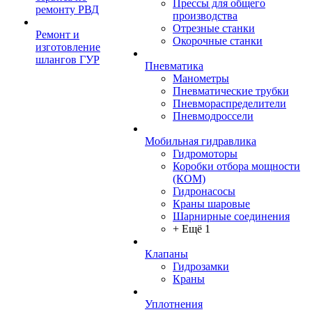
Прессы для общего
ремонту РВД
производства
Отрезные станки
Ремонт и
Окорочные станки
изготовление
шлангов ГУР
Пневматика
Манометры
Пневматические трубки
Пневмораспределители
Пневмодроссели
Мобильная гидравлика
Гидромоторы
Коробки отбора мощности
(КОМ)
Гидронасосы
Краны шаровые
Шарнирные соединения
+ Ещё 1
Клапаны
Гидрозамки
Краны
Уплотнения