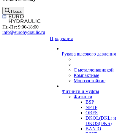
Поиск
Пн-Пт: 9:00-18:00
info@eurohydraulic.ru
Продукция
Рукава высокого давления
С металлонавивкой
Компактные
Морозостойкие
Фитинги и муфты
Фитинги
BSP
NPTF
ORFS
DKOL(DKL) и
DKOS(DKS)
BANJO