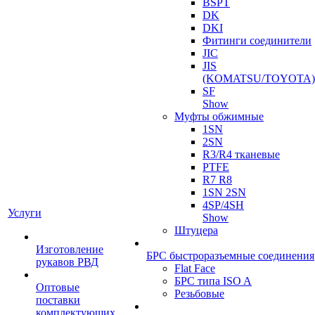
BSPT
DK
DKI
Фитинги соединители
JIC
JIS
(KOMATSU/TOYOTA)
SF
Show
Муфты обжимные
1SN
2SN
R3/R4 тканевые
PTFE
R7 R8
1SN 2SN
4SP/4SH
Услуги
Show
Штуцера
Изготовление
БРС быстроразъемные соединения
рукавов РВД
Flat Face
БРС типа ISO A
Оптовые
Резьбовые
поставки
комплектующих