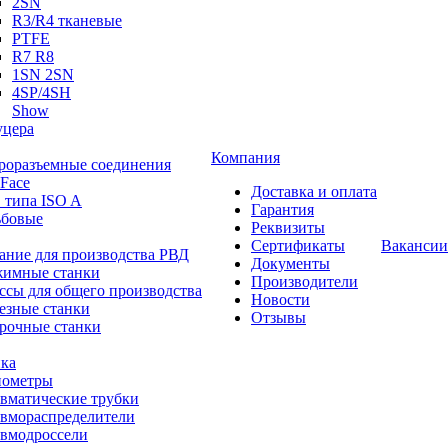
2SN
R3/R4 тканевые
PTFE
R7 R8
1SN 2SN
4SP/4SH
Show
цера
Компания
роразъемные соединения
 Face
Доставка и оплата
 типа ISO A
Гарантия
ьбовые
Реквизиты
Сертификаты
Вакансии
ание для производства РВД
Документы
имные станки
Производители
ссы для общего производства
Новости
езные станки
Отзывы
рочные станки
ка
ометры
вматические трубки
вмораспределители
вмодроссели