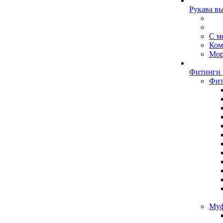
Рукава в
С м
Ком
Мор
Фитинги 
Фит
Муф