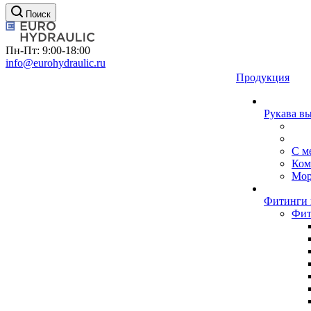
Поиск
Пн-Пт: 9:00-18:00
info@eurohydraulic.ru
Продукция
Рукава в
С м
Ком
Мор
Фитинги 
Фит