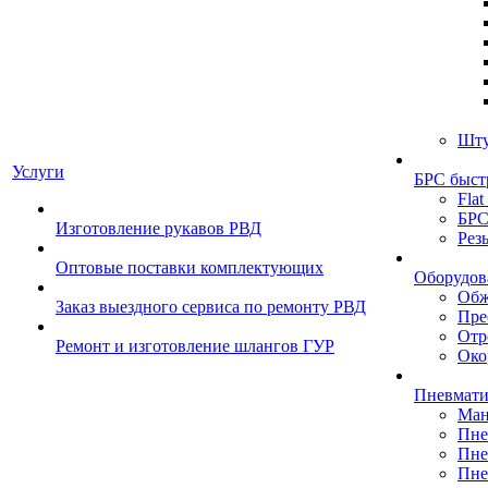
Шту
Услуги
БРС быст
Flat
БРС
Изготовление рукавов РВД
Рез
Оптовые поставки комплектующих
Оборудов
Обж
Заказ выездного сервиса по ремонту РВД
Пре
Отр
Ремонт и изготовление шлангов ГУР
Око
Пневмати
Ман
Пне
Пне
Пне