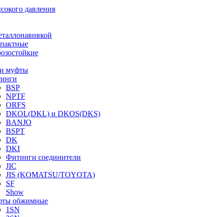
ысокого давления
еталлонавивкой
пактные
озостойкие
и муфты
инги
BSP
NPTF
ORFS
DKOL(DKL) и DKOS(DKS)
BANJO
BSPT
DK
DKI
Фитинги соединители
JIC
JIS (KOMATSU/TOYOTA)
SF
Show
ты обжимные
1SN