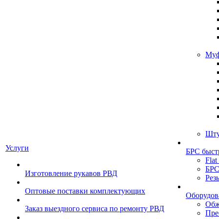
Муф
Шту
Услуги
БРС быст
Flat
БРС
Изготовление рукавов РВД
Рез
Оптовые поставки комплектующих
Оборудов
Обж
Заказ выездного сервиса по ремонту РВД
Пре