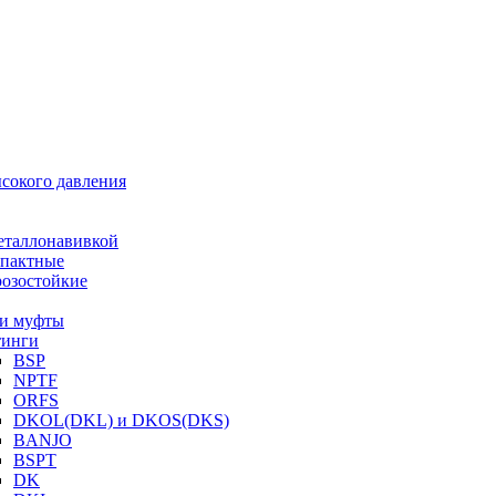
ысокого давления
еталлонавивкой
пактные
озостойкие
и муфты
инги
BSP
NPTF
ORFS
DKOL(DKL) и DKOS(DKS)
BANJO
BSPT
DK