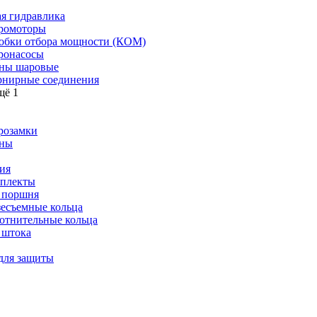
я гидравлика
ромоторы
обки отбора мощности (КОМ)
ронасосы
ны шаровые
нирные соединения
щё 1
розамки
ны
ия
плекты
 поршня
зесъемные кольца
отнительные кольца
 штока
для защиты