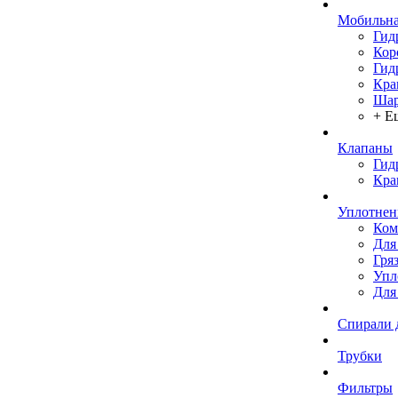
Мобильна
Гид
Кор
Гид
Кра
Шар
+ Е
Клапаны
Гид
Кра
Уплотнен
Ком
Для
Гря
Упл
Для
Спирали 
Трубки
Фильтры