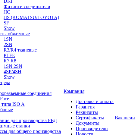
DKI
Фитинги соединители
JIC
JIS (KOMATSU/TOYOTA)
SF
Show
ты обжимные
1SN
2SN
R3/R4 тканевые
PTFE
R7 R8
1SN 2SN
4SP/4SH
Show
цера
Компания
роразъемные соединения
 Face
Доставка и оплата
 типа ISO A
Гарантия
ьбовые
Реквизиты
Сертификаты
Вакансии
ание для производства РВД
Документы
имные станки
Производители
ссы для общего производства
Новости