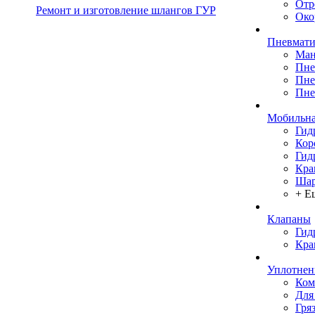
Отр
Ремонт и изготовление шлангов ГУР
Око
Пневмати
Ман
Пне
Пне
Пне
Мобильна
Гид
Кор
Гид
Кра
Шар
+ Е
Клапаны
Гид
Кра
Уплотнен
Ком
Для
Гря