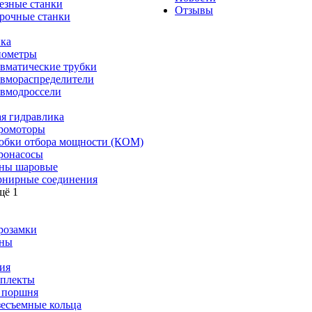
езные станки
Отзывы
рочные станки
ка
ометры
вматические трубки
вмораспределители
вмодроссели
я гидравлика
ромоторы
обки отбора мощности (КОМ)
ронасосы
ны шаровые
нирные соединения
щё 1
розамки
ны
ия
плекты
 поршня
зесъемные кольца