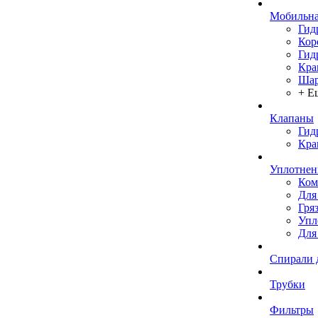
Мобильна
Гид
Кор
Гид
Кра
Шар
+ Е
Клапаны
Гид
Кра
Уплотнен
Ком
Для
Гря
Упл
Для
Спирали 
Трубки
Фильтры