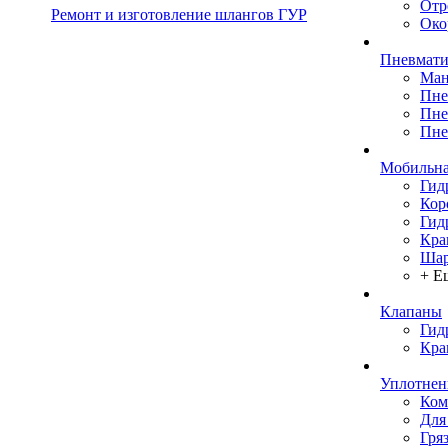
Отр
Ремонт и изготовление шлангов ГУР
Око
Пневмати
Ман
Пне
Пне
Пне
Мобильна
Гид
Кор
Гид
Кра
Шар
+ Е
Клапаны
Гид
Кра
Уплотнен
Ком
Для
Гря