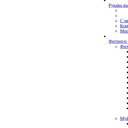
Рукава в
С м
Ком
Мор
Фитинги 
Фит
Муф