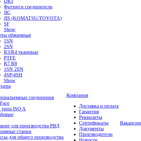
DKI
Фитинги соединители
JIC
JIS (KOMATSU/TOYOTA)
SF
Show
ты обжимные
1SN
2SN
R3/R4 тканевые
PTFE
R7 R8
1SN 2SN
4SP/4SH
Show
цера
Компания
роразъемные соединения
 Face
Доставка и оплата
 типа ISO A
Гарантия
ьбовые
Реквизиты
Сертификаты
Вакансии
ание для производства РВД
Документы
имные станки
Производители
ссы для общего производства
Новости