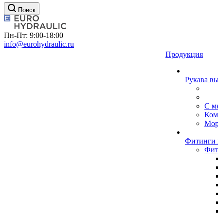
Поиск
Пн-Пт: 9:00-18:00
info@eurohydraulic.ru
Продукция
Рукава в
С м
Ком
Мор
Фитинги 
Фит