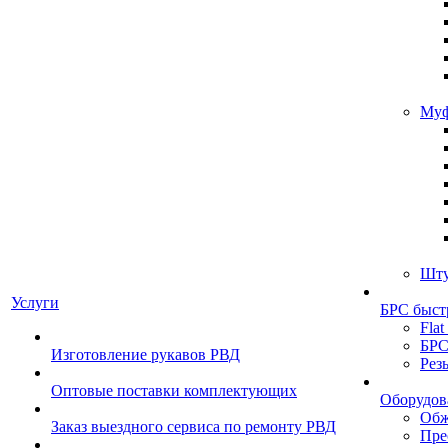
Муф
Шту
Услуги
БРС быст
Flat
БРС
Изготовление рукавов РВД
Рез
Оптовые поставки комплектующих
Оборудов
Обж
Заказ выездного сервиса по ремонту РВД
Пре