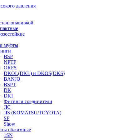
ысокого давления
еталлонавивкой
пактные
озостойкие
и муфты
инги
BSP
NPTF
ORFS
DKOL(DKL) и DKOS(DKS)
BANJO
BSPT
DK
DKI
Фитинги соединители
JIC
JIS (KOMATSU/TOYOTA)
SF
Show
ты обжимные
1SN