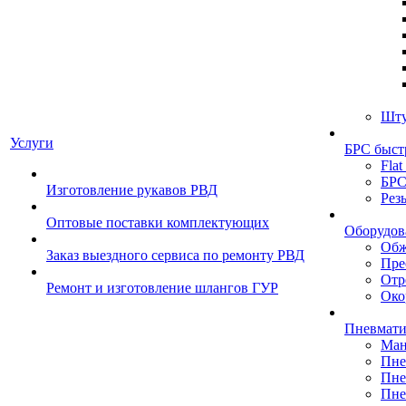
Шту
Услуги
БРС быст
Flat
БРС
Изготовление рукавов РВД
Рез
Оптовые поставки комплектующих
Оборудов
Обж
Заказ выездного сервиса по ремонту РВД
Пре
Отр
Ремонт и изготовление шлангов ГУР
Око
Пневмати
Ман
Пне
Пне
Пне