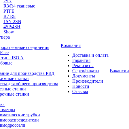
2SN
R3/R4 тканевые
PTFE
R7 R8
1SN 2SN
4SP/4SH
Show
цера
Компания
роразъемные соединения
 Face
Доставка и оплата
 типа ISO A
Гарантия
ьбовые
Реквизиты
Сертификаты
Вакансии
ание для производства РВД
Документы
имные станки
Производители
ссы для общего производства
Новости
езные станки
Отзывы
рочные станки
ка
ометры
вматические трубки
вмораспределители
вмодроссели