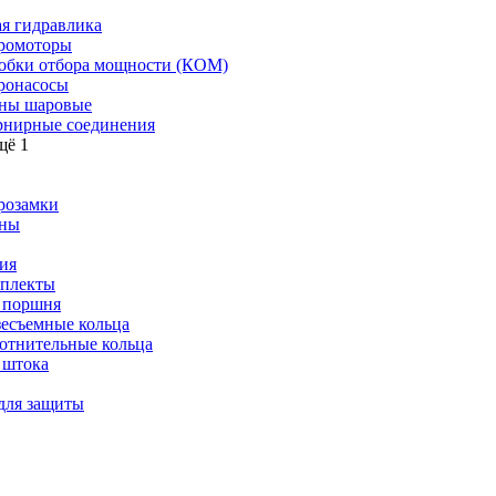
я гидравлика
ромоторы
обки отбора мощности (КОМ)
ронасосы
ны шаровые
нирные соединения
щё 1
розамки
ны
ия
плекты
 поршня
зесъемные кольца
отнительные кольца
 штока
для защиты