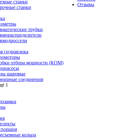
езные станки
Отзывы
рочные станки
ка
ометры
вматические трубки
вмораспределители
вмодроссели
я гидравлика
ромоторы
обки отбора мощности (КОМ)
ронасосы
ны шаровые
нирные соединения
щё 1
розамки
ны
ия
плекты
 поршня
зесъемные кольца