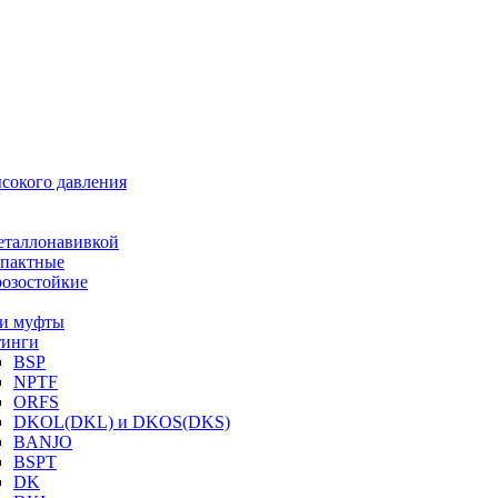
ысокого давления
еталлонавивкой
пактные
озостойкие
и муфты
инги
BSP
NPTF
ORFS
DKOL(DKL) и DKOS(DKS)
BANJO
BSPT
DK