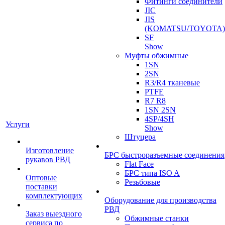
Фитинги соединители
JIC
JIS
(KOMATSU/TOYOTA)
SF
Show
Муфты обжимные
1SN
2SN
R3/R4 тканевые
PTFE
R7 R8
1SN 2SN
4SP/4SH
Услуги
Show
Штуцера
Изготовление
БРС быстроразъемные соединения
рукавов РВД
Flat Face
БРС типа ISO A
Оптовые
Резьбовые
поставки
комплектующих
Оборудование для производства
РВД
Заказ выездного
Обжимные станки
сервиса по