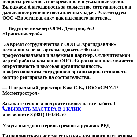
вопросы решались своевременно и в указанные сроки.
Выражаем благодарность за совместное сотрудничество и
дальнейшее решение поставленных задач. Рекомендуем
ООО «Еврогидравлик» как надежного партнера.
— Ведущий инженер ОГМ: Дмитрий, АО
«Трансинжстрой»
За время сотрудничества с ООО «Еврогидравлик»
компания успела зарекомендовать себя как
профессиональный и надежный партнер. Отличительной
чертой работы компании ООО «Еврогидравлик» является
оперативность и высокая организованность,
профессионализм сотрудников организации, готовность
быстро реагировать на обстоятельства.
— Генеральный директор: Ким С.Б., ООО «СМУ-12
Мосметростроя»
Previous
Next
Закажите сейчас и получите скидку на все работы!
ВЫЗВАТЬ МАСТЕРА В 1 КЛИК
или звоните 8 (981) 160-63-50
Услуга выездного сервиса ремонта рукавов РВД
Гидравлическая система есть в каждом производственном