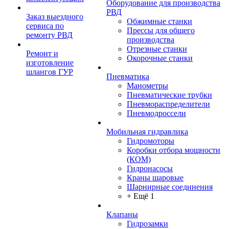
Оборудование для производства
РВД
Заказ выездного
Обжимные станки
сервиса по
Прессы для общего
ремонту РВД
производства
Отрезные станки
Ремонт и
Окорочные станки
изготовление
шлангов ГУР
Пневматика
Манометры
Пневматические трубки
Пневмораспределители
Пневмодроссели
Мобильная гидравлика
Гидромоторы
Коробки отбора мощности
(КОМ)
Гидронасосы
Краны шаровые
Шарнирные соединения
+ Ещё 1
Клапаны
Гидрозамки