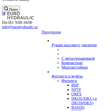
Поиск
Пн-Пт: 9:00-18:00
info@eurohydraulic.ru
Продукция
Рукава высокого давления
С металлонавивкой
Компактные
Морозостойкие
Фитинги и муфты
Фитинги
BSP
NPTF
ORFS
DKOL(DKL) и
DKOS(DKS)
BANJO