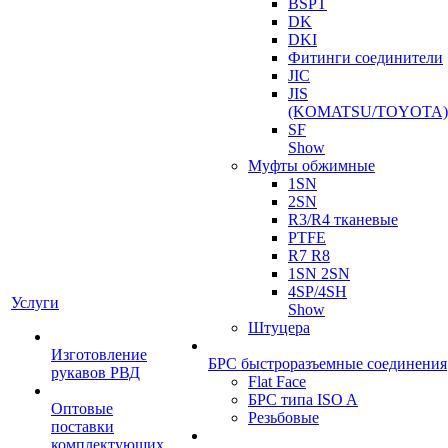
BSPT
DK
DKI
Фитинги соединители
JIC
JIS
(KOMATSU/TOYOTA)
SF
Show
Муфты обжимные
1SN
2SN
R3/R4 тканевые
PTFE
R7 R8
1SN 2SN
4SP/4SH
Услуги
Show
Штуцера
Изготовление
БРС быстроразъемные соединения
рукавов РВД
Flat Face
БРС типа ISO A
Оптовые
Резьбовые
поставки
комплектующих