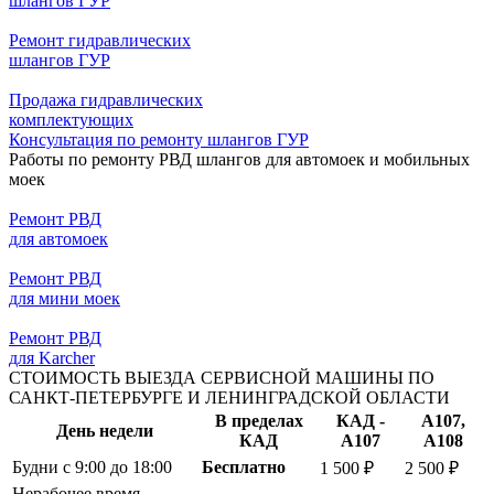
шлангов ГУР
Ремонт гидравлических
шлангов ГУР
Продажа гидравлических
комплектующих
Консультация по ремонту шлангов ГУР
Работы по ремонту РВД шлангов для автомоек и мобильных
моек
Ремонт РВД
для автомоек
Ремонт РВД
для мини моек
Ремонт РВД
для Karcher
СТОИМОСТЬ ВЫЕЗДА СЕРВИСНОЙ МАШИНЫ ПО
САНКТ-ПЕТЕРБУРГЕ И ЛЕНИНГРАДСКОЙ ОБЛАСТИ
В пределах
КАД -
А107,
День недели
КАД
А107
А108
Будни с 9:00 до 18:00
Бесплатно
1 500 ₽
2 500 ₽
Нерабочее время,