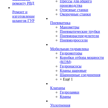
Прессы для общего
ремонту РВД
производства
Отрезные станки
Ремонт и
Окорочные станки
изготовление
шлангов ГУР
Пневматика
Манометры
Пневматические трубки
Пневмораспределители
Пневмодроссели
Мобильная гидравлика
Гидромоторы
Коробки отбора мощности
(КОМ)
Гидронасосы
Краны шаровые
Шарнирные соединения
+ Ещё 1
Клапаны
Гидрозамки
Краны
Уплотнения