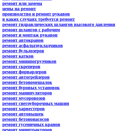
ремонт или замена
цены на ремонт
производство и ремонт рукавов
в каких случаях требуется ремонт
ремонт гидравлических шлангов высокого давления
ремонт шлангов с рабочим
ремонт и монтаж рукавов
ремонт автокранов
ремонт асфальтоукладчиков
ремонт бульдозеров
ремонт катков
ремонт минипогрузчиков
ремонт скреперов
ремонт форвардеров
ремонт автогрейдеров
ремонт бетономешалок
ремонт буровых установок
ремонт манипуляторов
ремонт мусоровозов
ремонт снегоуборочных машин
ремонт харвестеров
ремонт автовышек
ремонт бетононасосов
ремонт гусеничных кранов
ремонт минитракторов