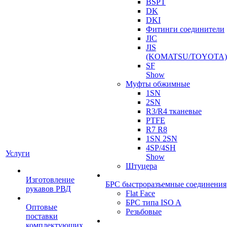
BSPT
DK
DKI
Фитинги соединители
JIC
JIS
(KOMATSU/TOYOTA)
SF
Show
Муфты обжимные
1SN
2SN
R3/R4 тканевые
PTFE
R7 R8
1SN 2SN
4SP/4SH
Услуги
Show
Штуцера
Изготовление
БРС быстроразъемные соединения
рукавов РВД
Flat Face
БРС типа ISO A
Оптовые
Резьбовые
поставки
комплектующих