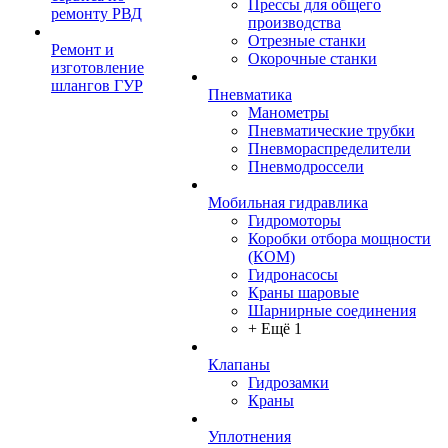
Прессы для общего
ремонту РВД
производства
Отрезные станки
Ремонт и
Окорочные станки
изготовление
шлангов ГУР
Пневматика
Манометры
Пневматические трубки
Пневмораспределители
Пневмодроссели
Мобильная гидравлика
Гидромоторы
Коробки отбора мощности
(КОМ)
Гидронасосы
Краны шаровые
Шарнирные соединения
+ Ещё 1
Клапаны
Гидрозамки
Краны
Уплотнения