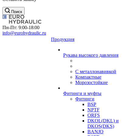
Поиск
Пн-Пт: 9:00-18:00
info@eurohydraulic.ru
Продукция
Рукава высокого давления
С металлонавивкой
Компактные
Морозостойкие
Фитинги и муфты
Фитинги
BSP
NPTF
ORFS
DKOL(DKL) и
DKOS(DKS)
BANJO