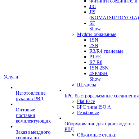
Фитинги соединители
JIC
JIS
(KOMATSU/TOYOTA)
SF
Show
Муфты обжимные
1SN
2SN
R3/R4 тканевые
PTFE
R7 R8
1SN 2SN
4SP/4SH
Услуги
Show
Штуцера
Изготовление
БРС быстроразъемные соединения
рукавов РВД
Flat Face
БРС типа ISO A
Оптовые
Резьбовые
поставки
комплектующих
Оборудование для производства
РВД
Заказ выездного
Обжимные станки
сервиса по