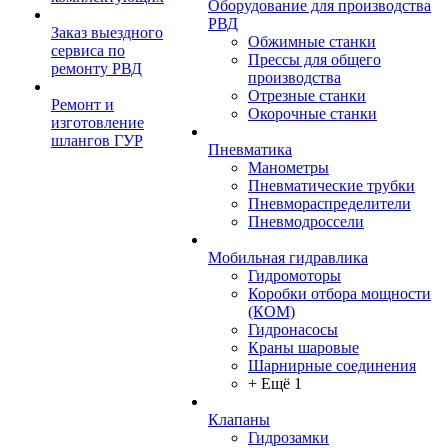
Оборудование для производства
РВД
Заказ выездного
Обжимные станки
сервиса по
Прессы для общего
ремонту РВД
производства
Отрезные станки
Ремонт и
Окорочные станки
изготовление
шлангов ГУР
Пневматика
Манометры
Пневматические трубки
Пневмораспределители
Пневмодроссели
Мобильная гидравлика
Гидромоторы
Коробки отбора мощности
(КОМ)
Гидронасосы
Краны шаровые
Шарнирные соединения
+ Ещё 1
Клапаны
Гидрозамки