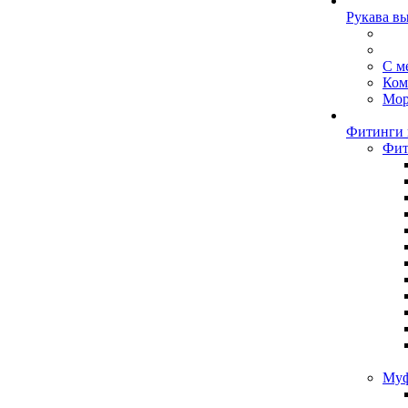
Рукава в
С м
Ком
Мор
Фитинги 
Фит
Муф