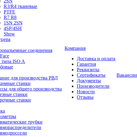
2SN
R3/R4 тканевые
PTFE
R7 R8
1SN 2SN
4SP/4SH
Show
цера
Компания
роразъемные соединения
 Face
Доставка и оплата
 типа ISO A
Гарантия
ьбовые
Реквизиты
Сертификаты
Вакансии
ание для производства РВД
Документы
имные станки
Производители
ссы для общего производства
Новости
езные станки
Отзывы
рочные станки
ка
ометры
вматические трубки
вмораспределители
вмодроссели