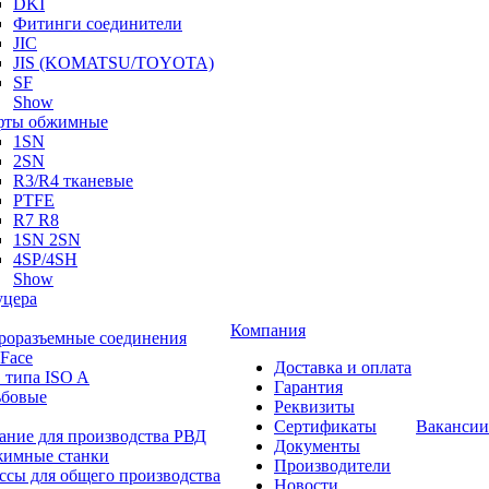
DKI
Фитинги соединители
JIC
JIS (KOMATSU/TOYOTA)
SF
Show
ты обжимные
1SN
2SN
R3/R4 тканевые
PTFE
R7 R8
1SN 2SN
4SP/4SH
Show
цера
Компания
роразъемные соединения
 Face
Доставка и оплата
 типа ISO A
Гарантия
ьбовые
Реквизиты
Сертификаты
Вакансии
ание для производства РВД
Документы
имные станки
Производители
ссы для общего производства
Новости