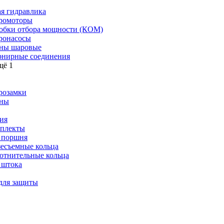
я гидравлика
ромоторы
обки отбора мощности (КОМ)
ронасосы
ны шаровые
нирные соединения
щё 1
розамки
ны
ия
плекты
 поршня
зесъемные кольца
отнительные кольца
 штока
для защиты