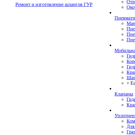
Отр
Ремонт и изготовление шлангов ГУР
Око
Пневмати
Ман
Пне
Пне
Пне
Мобильна
Гид
Кор
Гид
Кра
Шар
+ Е
Клапаны
Гид
Кра
Уплотнен
Ком
Для
Гря