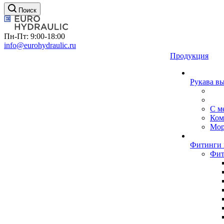
Поиск
Пн-Пт: 9:00-18:00
info@eurohydraulic.ru
Продукция
Рукава в
С м
Ком
Мор
Фитинги 
Фит