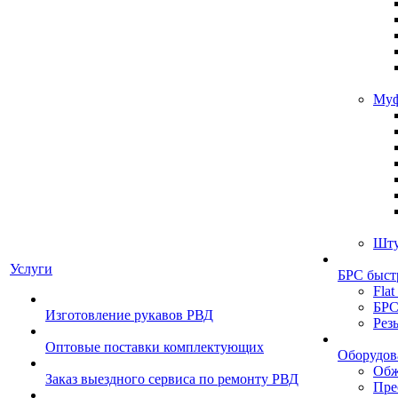
Муф
Шту
Услуги
БРС быст
Flat
БРС
Изготовление рукавов РВД
Рез
Оптовые поставки комплектующих
Оборудов
Обж
Заказ выездного сервиса по ремонту РВД
Пре