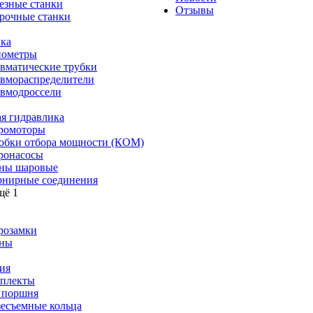
езные станки
Отзывы
рочные станки
ка
ометры
вматические трубки
вмораспределители
вмодроссели
я гидравлика
ромоторы
обки отбора мощности (КОМ)
ронасосы
ны шаровые
нирные соединения
щё 1
розамки
ны
ия
плекты
 поршня
зесъемные кольца