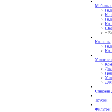
Мобильна
Гид
Кор
Гид
Кра
Шар
+ Е
Клапаны
Гид
Кра
Уплотнен
Ком
Для
Гря
Упл
Для
Спирали 
Трубки
Фильтры