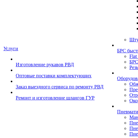
Шту
Услуги
БРС быст
Flat
БРС
Изготовление рукавов РВД
Рез
Оптовые поставки комплектующих
Оборудов
Обж
Заказ выездного сервиса по ремонту РВД
Пре
Отр
Ремонт и изготовление шлангов ГУР
Око
Пневмати
Ман
Пне
Пне
Пне