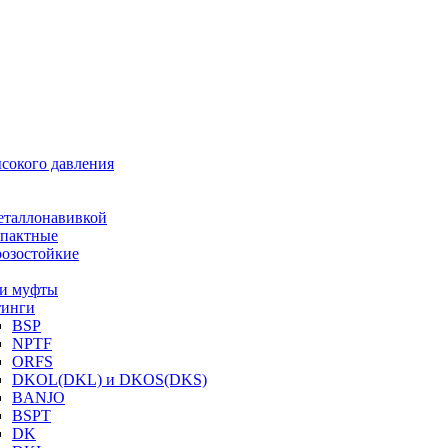
ысокого давления
еталлонавивкой
пактные
озостойкие
и муфты
инги
BSP
NPTF
ORFS
DKOL(DKL) и DKOS(DKS)
BANJO
BSPT
DK