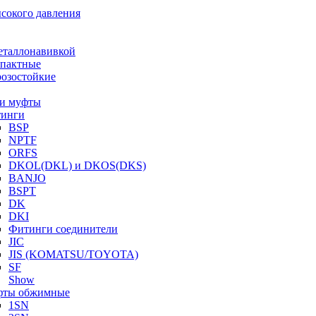
ысокого давления
еталлонавивкой
пактные
озостойкие
и муфты
инги
BSP
NPTF
ORFS
DKOL(DKL) и DKOS(DKS)
BANJO
BSPT
DK
DKI
Фитинги соединители
JIC
JIS (KOMATSU/TOYOTA)
SF
Show
ты обжимные
1SN