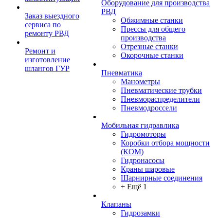
Оборудование для производства
РВД
Заказ выездного
Обжимные станки
сервиса по
Прессы для общего
ремонту РВД
производства
Отрезные станки
Ремонт и
Окорочные станки
изготовление
шлангов ГУР
Пневматика
Манометры
Пневматические трубки
Пневмораспределители
Пневмодроссели
Мобильная гидравлика
Гидромоторы
Коробки отбора мощности
(КОМ)
Гидронасосы
Краны шаровые
Шарнирные соединения
+ Ещё 1
Клапаны
Гидрозамки