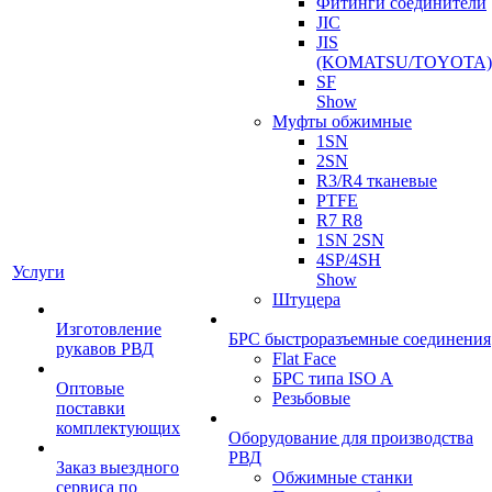
Фитинги соединители
JIC
JIS
(KOMATSU/TOYOTA)
SF
Show
Муфты обжимные
1SN
2SN
R3/R4 тканевые
PTFE
R7 R8
1SN 2SN
4SP/4SH
Услуги
Show
Штуцера
Изготовление
БРС быстроразъемные соединения
рукавов РВД
Flat Face
БРС типа ISO A
Оптовые
Резьбовые
поставки
комплектующих
Оборудование для производства
РВД
Заказ выездного
Обжимные станки
сервиса по