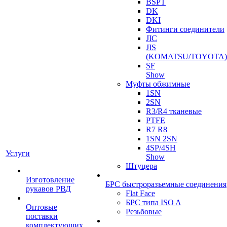
BSPT
DK
DKI
Фитинги соединители
JIC
JIS
(KOMATSU/TOYOTA)
SF
Show
Муфты обжимные
1SN
2SN
R3/R4 тканевые
PTFE
R7 R8
1SN 2SN
4SP/4SH
Услуги
Show
Штуцера
Изготовление
БРС быстроразъемные соединения
рукавов РВД
Flat Face
БРС типа ISO A
Оптовые
Резьбовые
поставки
комплектующих