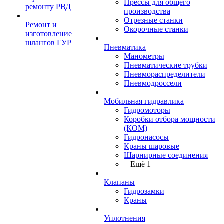
Прессы для общего
ремонту РВД
производства
Отрезные станки
Ремонт и
Окорочные станки
изготовление
шлангов ГУР
Пневматика
Манометры
Пневматические трубки
Пневмораспределители
Пневмодроссели
Мобильная гидравлика
Гидромоторы
Коробки отбора мощности
(КОМ)
Гидронасосы
Краны шаровые
Шарнирные соединения
+ Ещё 1
Клапаны
Гидрозамки
Краны
Уплотнения