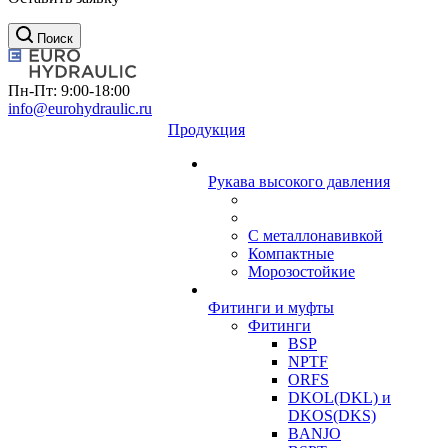
Поиск
Пн-Пт: 9:00-18:00
info@eurohydraulic.ru
Продукция
Рукава высокого давления
С металлонавивкой
Компактные
Морозостойкие
Фитинги и муфты
Фитинги
BSP
NPTF
ORFS
DKOL(DKL) и
DKOS(DKS)
BANJO