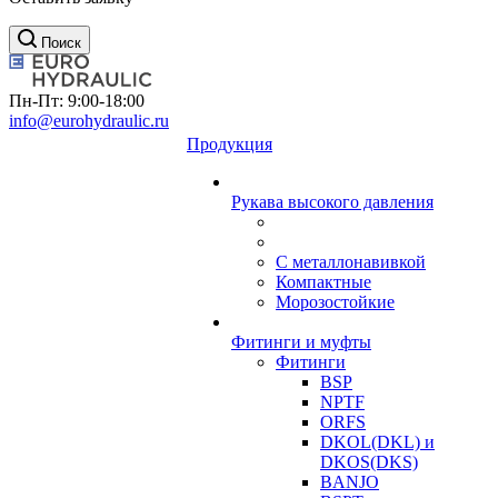
Поиск
Пн-Пт: 9:00-18:00
info@eurohydraulic.ru
Продукция
Рукава высокого давления
С металлонавивкой
Компактные
Морозостойкие
Фитинги и муфты
Фитинги
BSP
NPTF
ORFS
DKOL(DKL) и
DKOS(DKS)
BANJO