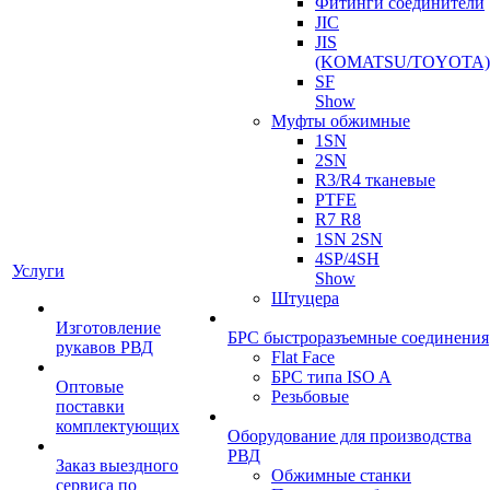
Фитинги соединители
JIC
JIS
(KOMATSU/TOYOTA)
SF
Show
Муфты обжимные
1SN
2SN
R3/R4 тканевые
PTFE
R7 R8
1SN 2SN
4SP/4SH
Услуги
Show
Штуцера
Изготовление
БРС быстроразъемные соединения
рукавов РВД
Flat Face
БРС типа ISO A
Оптовые
Резьбовые
поставки
комплектующих
Оборудование для производства
РВД
Заказ выездного
Обжимные станки
сервиса по