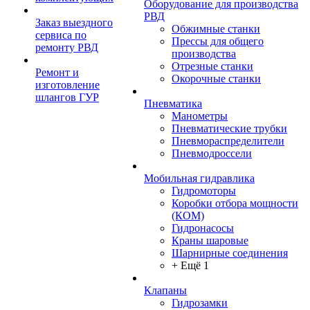
Оборудование для производства
РВД
Заказ выездного
Обжимные станки
сервиса по
Прессы для общего
ремонту РВД
производства
Отрезные станки
Ремонт и
Окорочные станки
изготовление
шлангов ГУР
Пневматика
Манометры
Пневматические трубки
Пневмораспределители
Пневмодроссели
Мобильная гидравлика
Гидромоторы
Коробки отбора мощности
(КОМ)
Гидронасосы
Краны шаровые
Шарнирные соединения
+ Ещё 1
Клапаны
Гидрозамки