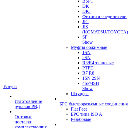
BSPT
DK
DKI
Фитинги соединители
JIC
JIS
(KOMATSU/TOYOTA)
SF
Show
Муфты обжимные
1SN
2SN
R3/R4 тканевые
PTFE
R7 R8
1SN 2SN
4SP/4SH
Услуги
Show
Штуцера
Изготовление
БРС быстроразъемные соединения
рукавов РВД
Flat Face
БРС типа ISO A
Оптовые
Резьбовые
поставки
комплектующих