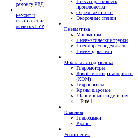
Прессы для общего
ремонту РВД
производства
Отрезные станки
Ремонт и
Окорочные станки
изготовление
шлангов ГУР
Пневматика
Манометры
Пневматические трубки
Пневмораспределители
Пневмодроссели
Мобильная гидравлика
Гидромоторы
Коробки отбора мощности
(КОМ)
Гидронасосы
Краны шаровые
Шарнирные соединения
+ Ещё 1
Клапаны
Гидрозамки
Краны
Уплотнения