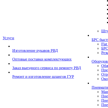
Шту
Услуги
БРС быст
Flat
БРС
Изготовление рукавов РВД
Рез
Оптовые поставки комплектующих
Оборудов
Обж
Заказ выездного сервиса по ремонту РВД
Пре
Отр
Ремонт и изготовление шлангов ГУР
Око
Пневмати
Ман
Пне
Пне
Пне