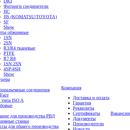
DKI
Фитинги соединители
JIC
JIS (KOMATSU/TOYOTA)
SF
Show
ты обжимные
1SN
2SN
R3/R4 тканевые
PTFE
R7 R8
1SN 2SN
4SP/4SH
Show
цера
Компания
роразъемные соединения
 Face
Доставка и оплата
 типа ISO A
Гарантия
ьбовые
Реквизиты
Сертификаты
Вакансии
ание для производства РВД
Документы
имные станки
Производители
ссы для общего производства
Новости