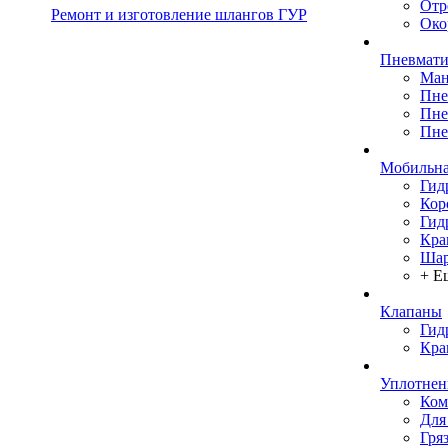
Отр
Ремонт и изготовление шлангов ГУР
Око
Пневмати
Ман
Пне
Пне
Пне
Мобильна
Гид
Кор
Гид
Кра
Шар
+ Е
Клапаны
Гид
Кра
Уплотнен
Ком
Для
Гря