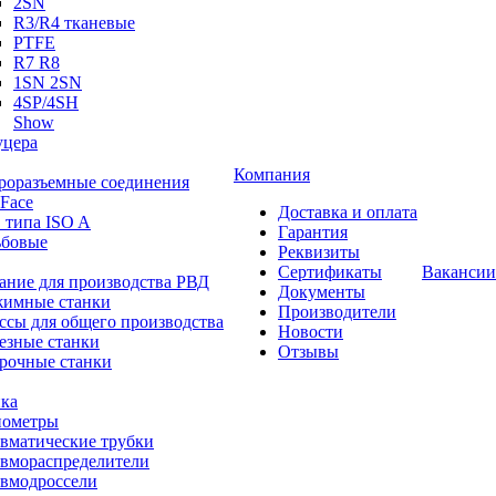
2SN
R3/R4 тканевые
PTFE
R7 R8
1SN 2SN
4SP/4SH
Show
цера
Компания
роразъемные соединения
 Face
Доставка и оплата
 типа ISO A
Гарантия
ьбовые
Реквизиты
Сертификаты
Вакансии
ание для производства РВД
Документы
имные станки
Производители
ссы для общего производства
Новости
езные станки
Отзывы
рочные станки
ка
ометры
вматические трубки
вмораспределители
вмодроссели