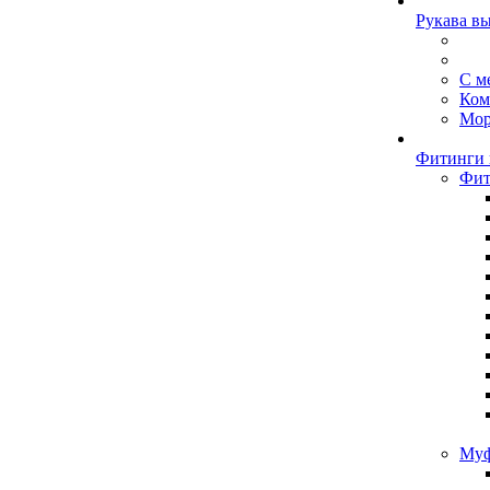
Рукава в
С м
Ком
Мор
Фитинги 
Фит
Муф