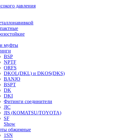
ысокого давления
еталлонавивкой
пактные
озостойкие
и муфты
инги
BSP
NPTF
ORFS
DKOL(DKL) и DKOS(DKS)
BANJO
BSPT
DK
DKI
Фитинги соединители
JIC
JIS (KOMATSU/TOYOTA)
SF
Show
ты обжимные
1SN