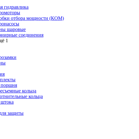
я гидравлика
ромоторы
обки отбора мощности (КОМ)
ронасосы
ны шаровые
нирные соединения
щё 1
розамки
ны
ия
плекты
 поршня
зесъемные кольца
отнительные кольца
 штока
для защиты