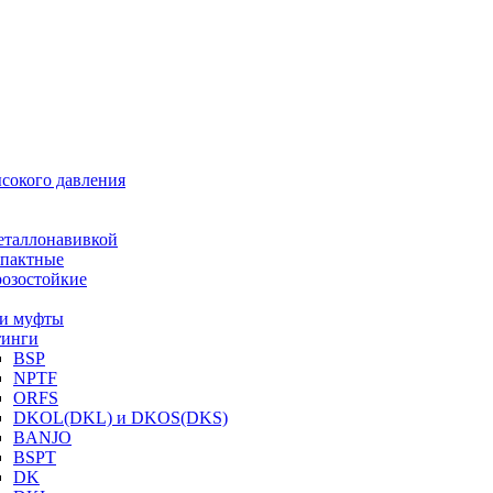
ысокого давления
еталлонавивкой
пактные
озостойкие
и муфты
инги
BSP
NPTF
ORFS
DKOL(DKL) и DKOS(DKS)
BANJO
BSPT
DK