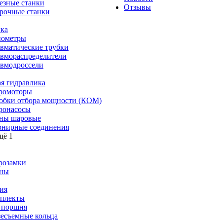
езные станки
Отзывы
рочные станки
ка
ометры
вматические трубки
вмораспределители
вмодроссели
я гидравлика
ромоторы
обки отбора мощности (КОМ)
ронасосы
ны шаровые
нирные соединения
щё 1
розамки
ны
ия
плекты
 поршня
зесъемные кольца