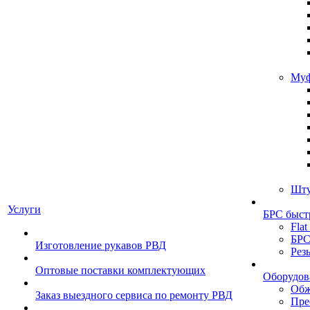
Муф
Шту
Услуги
БРС быст
Flat
БРС
Изготовление рукавов РВД
Рез
Оптовые поставки комплектующих
Оборудов
Обж
Заказ выездного сервиса по ремонту РВД
Пре