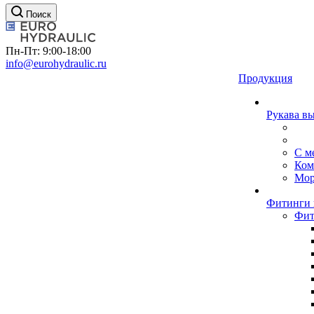
Поиск
Пн-Пт: 9:00-18:00
info@eurohydraulic.ru
Продукция
Рукава в
С м
Ком
Мор
Фитинги 
Фит