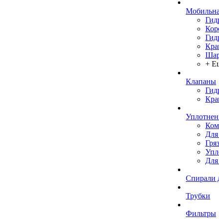
Мобильна
Гид
Кор
Гид
Кра
Шар
+ Е
Клапаны
Гид
Кра
Уплотнен
Ком
Для
Гря
Упл
Для
Спирали 
Трубки
Фильтры