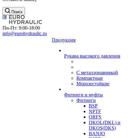
Поиск
Пн-Пт: 9:00-18:00
info@eurohydraulic.ru
Продукция
Рукава высокого давления
С металлонавивкой
Компактные
Морозостойкие
Фитинги и муфты
Фитинги
BSP
NPTF
ORFS
DKOL(DKL) и
DKOS(DKS)
BANJO