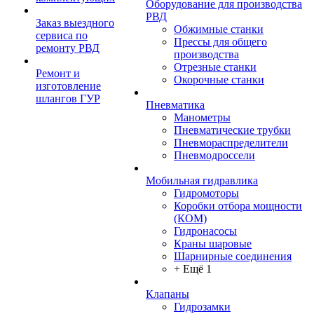
Оборудование для производства
РВД
Заказ выездного
Обжимные станки
сервиса по
Прессы для общего
ремонту РВД
производства
Отрезные станки
Ремонт и
Окорочные станки
изготовление
шлангов ГУР
Пневматика
Манометры
Пневматические трубки
Пневмораспределители
Пневмодроссели
Мобильная гидравлика
Гидромоторы
Коробки отбора мощности
(КОМ)
Гидронасосы
Краны шаровые
Шарнирные соединения
+ Ещё 1
Клапаны
Гидрозамки