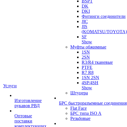
BSPT
DK
DKI
Фитинги соединители
JIC
JIS
(KOMATSU/TOYOTA)
SF
Show
Муфты обжимные
1SN
2SN
R3/R4 тканевые
PTFE
R7 R8
1SN 2SN
4SP/4SH
Услуги
Show
Штуцера
Изготовление
БРС быстроразъемные соединения
рукавов РВД
Flat Face
БРС типа ISO A
Оптовые
Резьбовые
поставки
комплектующих