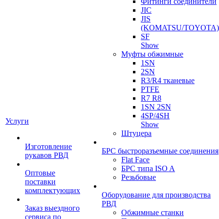
Фитинги соединители
JIC
JIS
(KOMATSU/TOYOTA)
SF
Show
Муфты обжимные
1SN
2SN
R3/R4 тканевые
PTFE
R7 R8
1SN 2SN
4SP/4SH
Услуги
Show
Штуцера
Изготовление
БРС быстроразъемные соединения
рукавов РВД
Flat Face
БРС типа ISO A
Оптовые
Резьбовые
поставки
комплектующих
Оборудование для производства
РВД
Заказ выездного
Обжимные станки
сервиса по