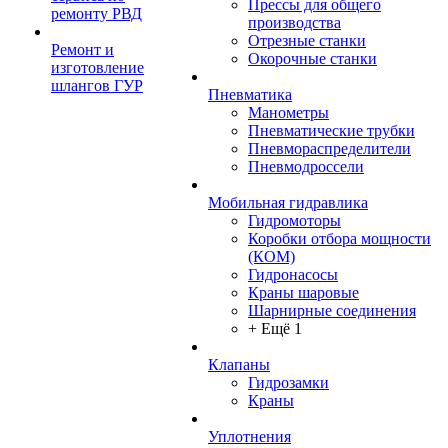
Прессы для общего
ремонту РВД
производства
Отрезные станки
Ремонт и
Окорочные станки
изготовление
шлангов ГУР
Пневматика
Манометры
Пневматические трубки
Пневмораспределители
Пневмодроссели
Мобильная гидравлика
Гидромоторы
Коробки отбора мощности
(КОМ)
Гидронасосы
Краны шаровые
Шарнирные соединения
+ Ещё 1
Клапаны
Гидрозамки
Краны
Уплотнения