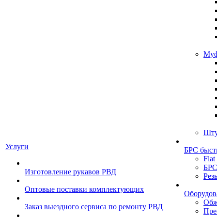
Муф
Шту
Услуги
БРС быст
Flat
БРС
Изготовление рукавов РВД
Рез
Оптовые поставки комплектующих
Оборудов
Обж
Заказ выездного сервиса по ремонту РВД
Пре