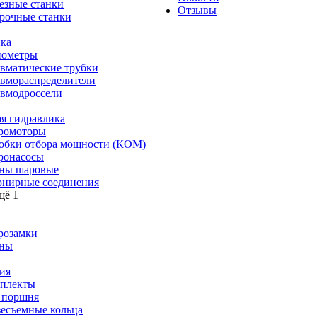
езные станки
Отзывы
рочные станки
ка
ометры
вматические трубки
вмораспределители
вмодроссели
я гидравлика
ромоторы
обки отбора мощности (КОМ)
ронасосы
ны шаровые
нирные соединения
щё 1
розамки
ны
ия
плекты
 поршня
зесъемные кольца