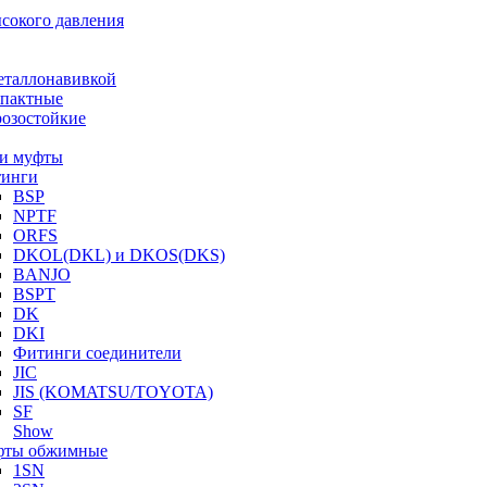
ысокого давления
еталлонавивкой
пактные
озостойкие
и муфты
инги
BSP
NPTF
ORFS
DKOL(DKL) и DKOS(DKS)
BANJO
BSPT
DK
DKI
Фитинги соединители
JIC
JIS (KOMATSU/TOYOTA)
SF
Show
ты обжимные
1SN