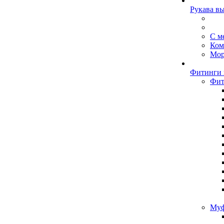
Рукава в
С м
Ком
Мор
Фитинги 
Фит
Муф