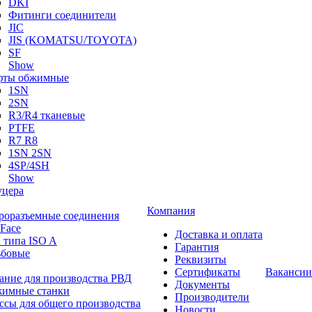
DKI
Фитинги соединители
JIC
JIS (KOMATSU/TOYOTA)
SF
Show
ты обжимные
1SN
2SN
R3/R4 тканевые
PTFE
R7 R8
1SN 2SN
4SP/4SH
Show
цера
Компания
роразъемные соединения
 Face
Доставка и оплата
 типа ISO A
Гарантия
ьбовые
Реквизиты
Сертификаты
Вакансии
ание для производства РВД
Документы
имные станки
Производители
ссы для общего производства
Новости