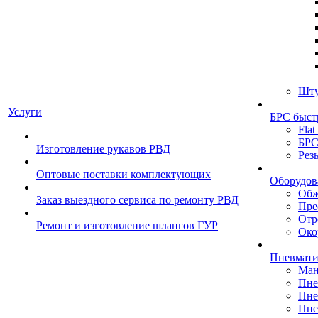
Шту
Услуги
БРС быст
Flat
БРС
Изготовление рукавов РВД
Рез
Оптовые поставки комплектующих
Оборудов
Обж
Заказ выездного сервиса по ремонту РВД
Пре
Отр
Ремонт и изготовление шлангов ГУР
Око
Пневмати
Ман
Пне
Пне
Пне