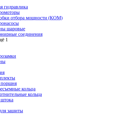
я гидравлика
ромоторы
обки отбора мощности (КОМ)
ронасосы
ны шаровые
нирные соединения
щё 1
розамки
ны
ия
плекты
 поршня
зесъемные кольца
отнительные кольца
 штока
для защиты