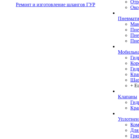
Отр
Ремонт и изготовление шлангов ГУР
Око
Пневмати
Ман
Пне
Пне
Пне
Мобильна
Гид
Кор
Гид
Кра
Шар
+ Е
Клапаны
Гид
Кра
Уплотнен
Ком
Для
Гря