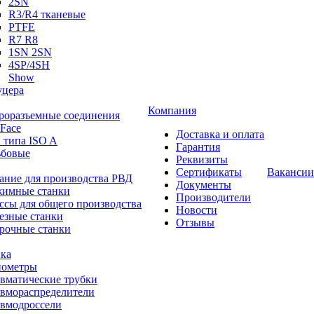
2SN
R3/R4 тканевые
PTFE
R7 R8
1SN 2SN
4SP/4SH
Show
цера
Компания
роразъемные соединения
 Face
Доставка и оплата
 типа ISO A
Гарантия
ьбовые
Реквизиты
Сертификаты
Вакансии
ание для производства РВД
Документы
имные станки
Производители
ссы для общего производства
Новости
езные станки
Отзывы
рочные станки
ка
ометры
вматические трубки
вмораспределители
вмодроссели