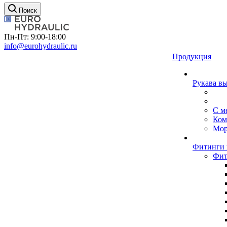
Поиск
Пн-Пт: 9:00-18:00
info@eurohydraulic.ru
Продукция
Рукава в
С м
Ком
Мор
Фитинги 
Фит