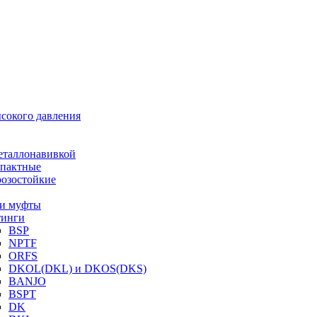
ысокого давления
еталлонавивкой
пактные
озостойкие
и муфты
инги
BSP
NPTF
ORFS
DKOL(DKL) и DKOS(DKS)
BANJO
BSPT
DK