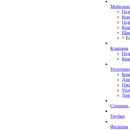
Мобильна
Гид
Кор
Гид
Кра
Шар
+ Е
Клапаны
Гид
Кра
Уплотнен
Ком
Для
Гря
Упл
Для
Спирали 
Трубки
Фильтры