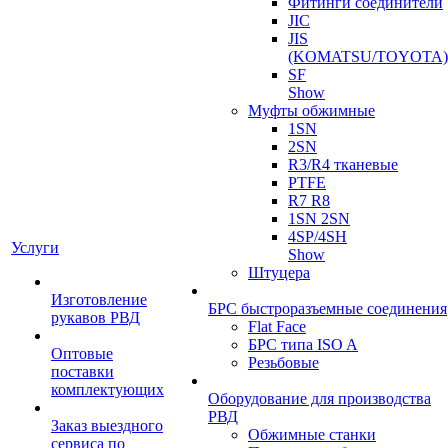
Фитинги соединители
JIC
JIS
(KOMATSU/TOYOTA)
SF
Show
Муфты обжимные
1SN
2SN
R3/R4 тканевые
PTFE
R7 R8
1SN 2SN
4SP/4SH
Услуги
Show
Штуцера
Изготовление
БРС быстроразъемные соединения
рукавов РВД
Flat Face
БРС типа ISO A
Оптовые
Резьбовые
поставки
комплектующих
Оборудование для производства
РВД
Заказ выездного
Обжимные станки
сервиса по