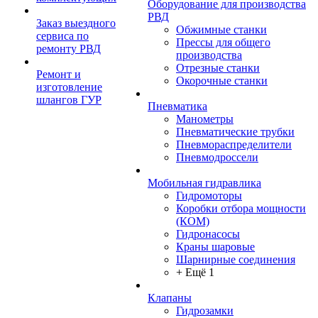
Оборудование для производства
РВД
Заказ выездного
Обжимные станки
сервиса по
Прессы для общего
ремонту РВД
производства
Отрезные станки
Ремонт и
Окорочные станки
изготовление
шлангов ГУР
Пневматика
Манометры
Пневматические трубки
Пневмораспределители
Пневмодроссели
Мобильная гидравлика
Гидромоторы
Коробки отбора мощности
(КОМ)
Гидронасосы
Краны шаровые
Шарнирные соединения
+ Ещё 1
Клапаны
Гидрозамки