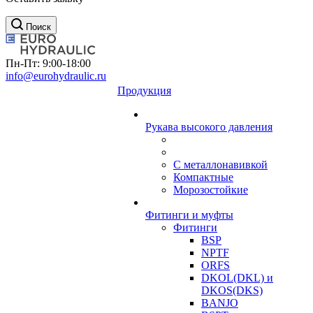
Поиск
Пн-Пт: 9:00-18:00
info@eurohydraulic.ru
Продукция
Рукава высокого давления
С металлонавивкой
Компактные
Морозостойкие
Фитинги и муфты
Фитинги
BSP
NPTF
ORFS
DKOL(DKL) и
DKOS(DKS)
BANJO