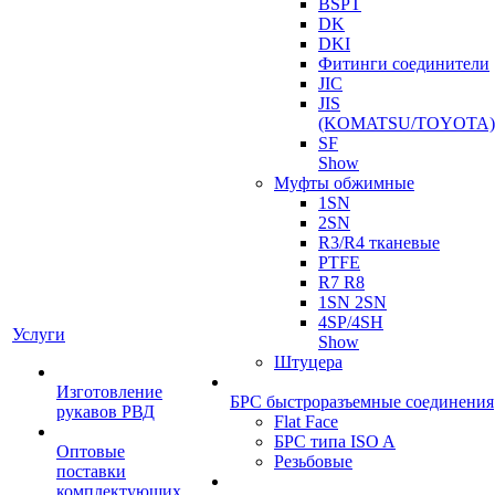
BSPT
DK
DKI
Фитинги соединители
JIC
JIS
(KOMATSU/TOYOTA)
SF
Show
Муфты обжимные
1SN
2SN
R3/R4 тканевые
PTFE
R7 R8
1SN 2SN
4SP/4SH
Услуги
Show
Штуцера
Изготовление
БРС быстроразъемные соединения
рукавов РВД
Flat Face
БРС типа ISO A
Оптовые
Резьбовые
поставки
комплектующих