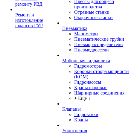
Прессы для общего
ремонту РВД
производства
Отрезные станки
Ремонт и
Окорочные станки
изготовление
шлангов ГУР
Пневматика
Манометры
Пневматические трубки
Пневмораспределители
Пневмодроссели
Мобильная гидравлика
Гидромоторы
Коробки отбора мощности
(КОМ)
Гидронасосы
Краны шаровые
Шарнирные соединения
+ Ещё 1
Клапаны
Гидрозамки
Краны
Уплотнения