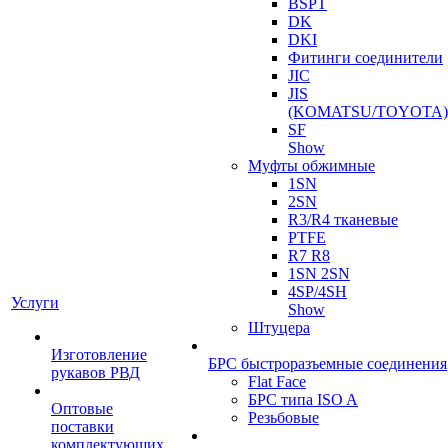
BSPT
DK
DKI
Фитинги соединители
JIC
JIS
(KOMATSU/TOYOTA)
SF
Show
Муфты обжимные
1SN
2SN
R3/R4 тканевые
PTFE
R7 R8
1SN 2SN
4SP/4SH
Услуги
Show
Штуцера
Изготовление
БРС быстроразъемные соединения
рукавов РВД
Flat Face
БРС типа ISO A
Оптовые
Резьбовые
поставки
комплектующих