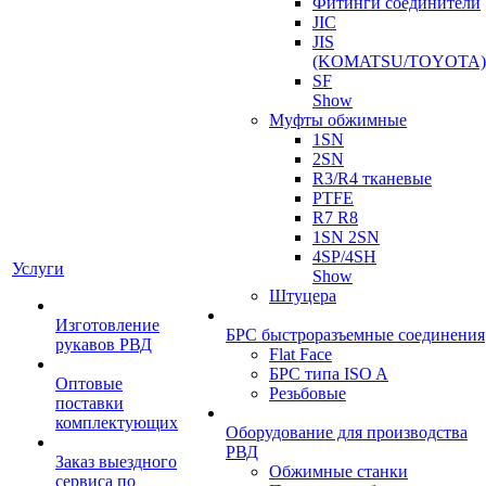
Фитинги соединители
JIC
JIS
(KOMATSU/TOYOTA)
SF
Show
Муфты обжимные
1SN
2SN
R3/R4 тканевые
PTFE
R7 R8
1SN 2SN
4SP/4SH
Услуги
Show
Штуцера
Изготовление
БРС быстроразъемные соединения
рукавов РВД
Flat Face
БРС типа ISO A
Оптовые
Резьбовые
поставки
комплектующих
Оборудование для производства
РВД
Заказ выездного
Обжимные станки
сервиса по