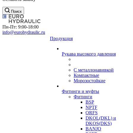
Поиск
Пн-Пт: 9:00-18:00
info@eurohydraulic.ru
Продукция
Рукава высокого давления
С металлонавивкой
Компактные
Морозостойкие
Фитинги и муфты
Фитинги
BSP
NPTF
ORFS
DKOL(DKL) и
DKOS(DKS)
BANJO