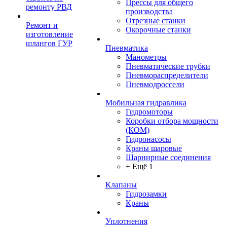
Прессы для общего
ремонту РВД
производства
Отрезные станки
Ремонт и
Окорочные станки
изготовление
шлангов ГУР
Пневматика
Манометры
Пневматические трубки
Пневмораспределители
Пневмодроссели
Мобильная гидравлика
Гидромоторы
Коробки отбора мощности
(КОМ)
Гидронасосы
Краны шаровые
Шарнирные соединения
+ Ещё 1
Клапаны
Гидрозамки
Краны
Уплотнения