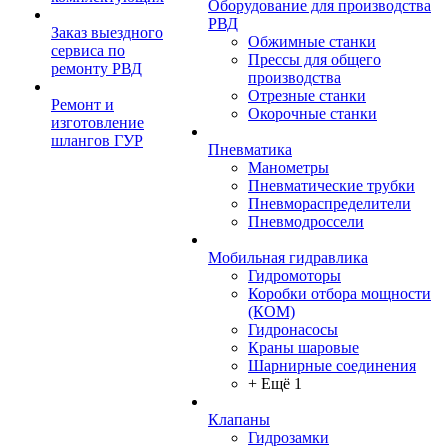
Оборудование для производства
РВД
Заказ выездного
Обжимные станки
сервиса по
Прессы для общего
ремонту РВД
производства
Отрезные станки
Ремонт и
Окорочные станки
изготовление
шлангов ГУР
Пневматика
Манометры
Пневматические трубки
Пневмораспределители
Пневмодроссели
Мобильная гидравлика
Гидромоторы
Коробки отбора мощности
(КОМ)
Гидронасосы
Краны шаровые
Шарнирные соединения
+ Ещё 1
Клапаны
Гидрозамки