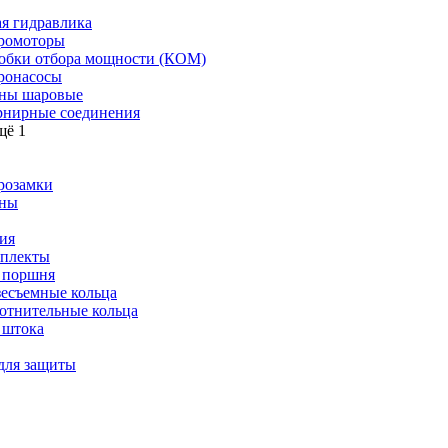
я гидравлика
ромоторы
обки отбора мощности (КОМ)
ронасосы
ны шаровые
нирные соединения
щё 1
розамки
ны
ия
плекты
 поршня
зесъемные кольца
отнительные кольца
 штока
для защиты