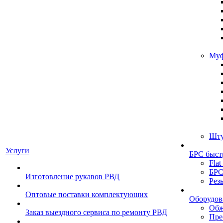
Муф
Шту
Услуги
БРС быст
Flat
БРС
Изготовление рукавов РВД
Рез
Оптовые поставки комплектующих
Оборудов
Обж
Заказ выездного сервиса по ремонту РВД
Пре