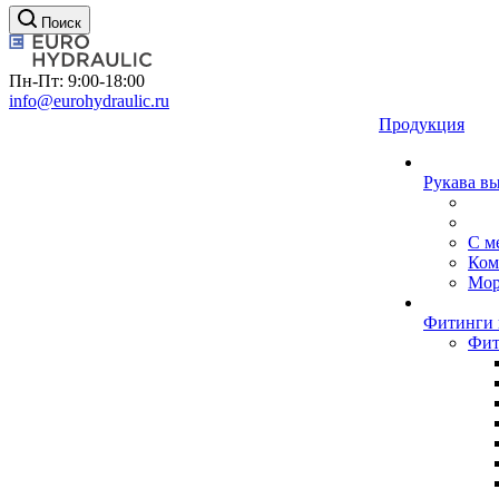
Поиск
Пн-Пт: 9:00-18:00
info@eurohydraulic.ru
Продукция
Рукава в
С м
Ком
Мор
Фитинги 
Фит