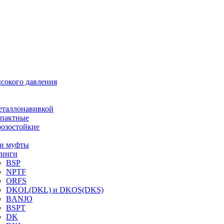
ысокого давления
еталлонавивкой
пактные
озостойкие
и муфты
инги
BSP
NPTF
ORFS
DKOL(DKL) и DKOS(DKS)
BANJO
BSPT
DK