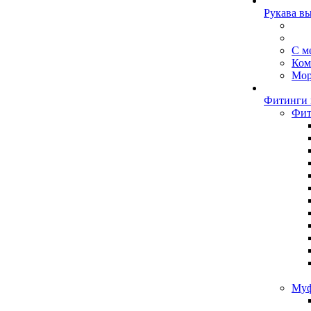
Рукава в
С м
Ком
Мор
Фитинги 
Фит
Муф