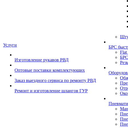
Шту
Услуги
БРС быст
Flat
БРС
Изготовление рукавов РВД
Рез
Оптовые поставки комплектующих
Оборудов
Обж
Заказ выездного сервиса по ремонту РВД
Пре
Отр
Ремонт и изготовление шлангов ГУР
Око
Пневмати
Ман
Пне
Пне
Пне