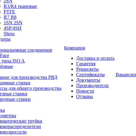
2SN
R3/R4 тканевые
PTFE
R7 R8
1SN 2SN
4SP/4SH
Show
цера
Компания
роразъемные соединения
 Face
Доставка и оплата
 типа ISO A
Гарантия
ьбовые
Реквизиты
Сертификаты
Вакансии
ание для производства РВД
Документы
имные станки
Производители
ссы для общего производства
Новости
езные станки
Отзывы
рочные станки
ка
ометры
вматические трубки
вмораспределители
вмодроссели