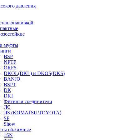
ысокого давления
еталлонавивкой
пактные
озостойкие
и муфты
инги
BSP
NPTF
ORFS
DKOL(DKL) и DKOS(DKS)
BANJO
BSPT
DK
DKI
Фитинги соединители
JIC
JIS (KOMATSU/TOYOTA)
SF
Show
ты обжимные
1SN