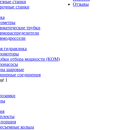
езные станки
Отзывы
рочные станки
ка
ометры
вматические трубки
вмораспределители
вмодроссели
я гидравлика
ромоторы
обки отбора мощности (КОМ)
ронасосы
ны шаровые
нирные соединения
щё 1
розамки
ны
ия
плекты
 поршня
зесъемные кольца