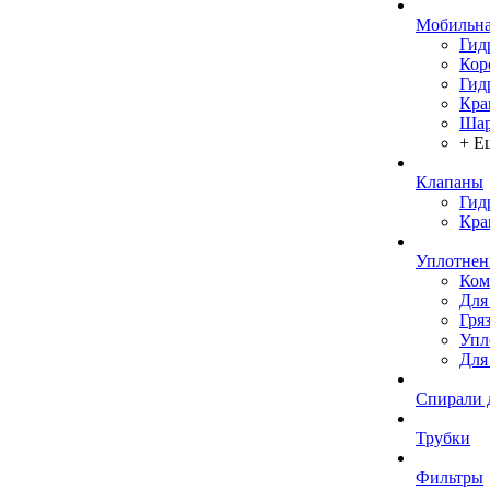
Мобильна
Гид
Кор
Гид
Кра
Шар
+ Е
Клапаны
Гид
Кра
Уплотнен
Ком
Для
Гря
Упл
Для
Спирали 
Трубки
Фильтры