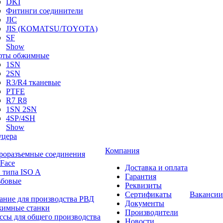
DKI
Фитинги соединители
JIC
JIS (KOMATSU/TOYOTA)
SF
Show
ты обжимные
1SN
2SN
R3/R4 тканевые
PTFE
R7 R8
1SN 2SN
4SP/4SH
Show
цера
Компания
роразъемные соединения
 Face
Доставка и оплата
 типа ISO A
Гарантия
ьбовые
Реквизиты
Сертификаты
Вакансии
ание для производства РВД
Документы
имные станки
Производители
ссы для общего производства
Новости