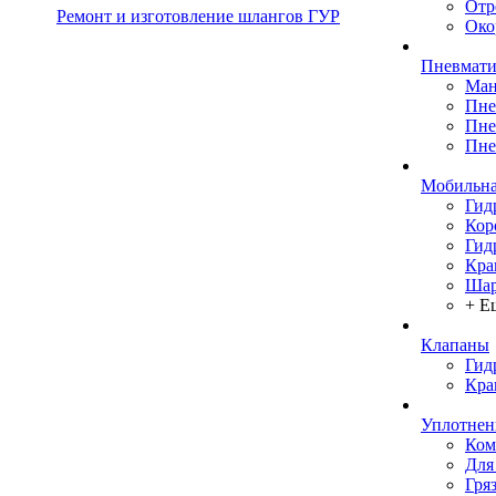
Отр
Ремонт и изготовление шлангов ГУР
Око
Пневмати
Ман
Пне
Пне
Пне
Мобильна
Гид
Кор
Гид
Кра
Шар
+ Е
Клапаны
Гид
Кра
Уплотнен
Ком
Для
Гря