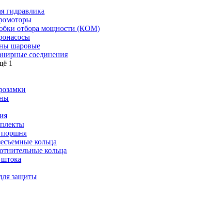
я гидравлика
ромоторы
обки отбора мощности (КОМ)
ронасосы
ны шаровые
нирные соединения
щё 1
розамки
ны
ия
плекты
 поршня
зесъемные кольца
отнительные кольца
 штока
для защиты