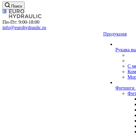
Поиск
Пн-Пт: 9:00-18:00
info@eurohydraulic.ru
Продукция
Рукава в
С м
Ком
Мор
Фитинги 
Фит