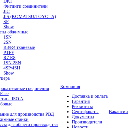
DKI
Фитинги соединители
JIC
JIS (KOMATSU/TOYOTA)
SF
Show
ты обжимные
1SN
2SN
R3/R4 тканевые
PTFE
R7 R8
1SN 2SN
4SP/4SH
Show
цера
Компания
роразъемные соединения
 Face
Доставка и оплата
 типа ISO A
Гарантия
ьбовые
Реквизиты
Сертификаты
Вакансии
ание для производства РВД
Документы
имные станки
Производители
ссы для общего производства
Новости