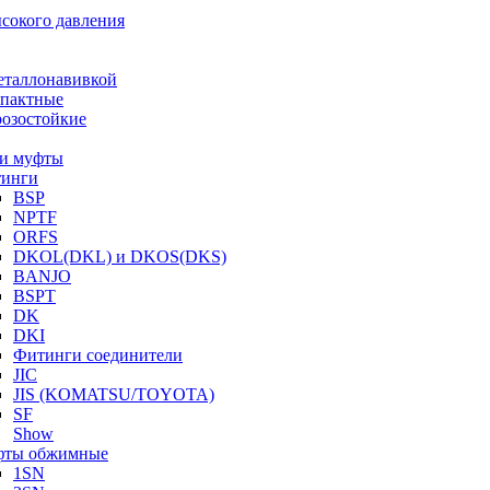
ысокого давления
еталлонавивкой
пактные
озостойкие
и муфты
инги
BSP
NPTF
ORFS
DKOL(DKL) и DKOS(DKS)
BANJO
BSPT
DK
DKI
Фитинги соединители
JIC
JIS (KOMATSU/TOYOTA)
SF
Show
ты обжимные
1SN