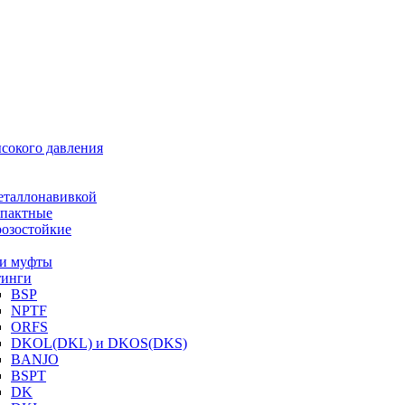
ысокого давления
еталлонавивкой
пактные
озостойкие
и муфты
инги
BSP
NPTF
ORFS
DKOL(DKL) и DKOS(DKS)
BANJO
BSPT
DK