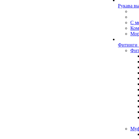
Рукава в
С м
Ком
Мор
Фитинги 
Фит
Муф