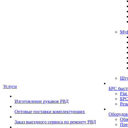
Муф
Шту
Услуги
БРС быст
Flat
БРС
Изготовление рукавов РВД
Рез
Оптовые поставки комплектующих
Оборудов
Обж
Заказ выездного сервиса по ремонту РВД
Пре