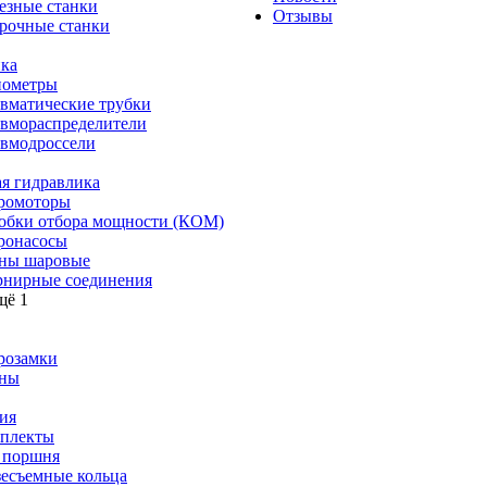
езные станки
Отзывы
рочные станки
ка
ометры
вматические трубки
вмораспределители
вмодроссели
я гидравлика
ромоторы
обки отбора мощности (КОМ)
ронасосы
ны шаровые
нирные соединения
щё 1
розамки
ны
ия
плекты
 поршня
зесъемные кольца