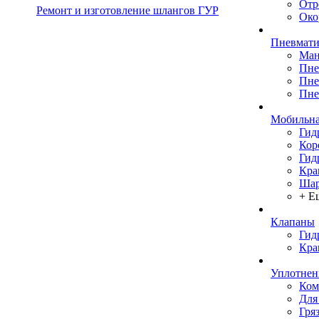
Отр
Ремонт и изготовление шлангов ГУР
Око
Пневмати
Ман
Пне
Пне
Пне
Мобильна
Гид
Кор
Гид
Кра
Шар
+ Е
Клапаны
Гид
Кра
Уплотнен
Ком
Для
Гря