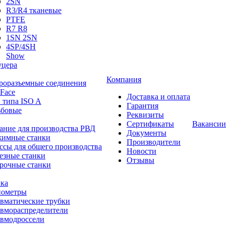
2SN
R3/R4 тканевые
PTFE
R7 R8
1SN 2SN
4SP/4SH
Show
цера
Компания
роразъемные соединения
 Face
Доставка и оплата
 типа ISO A
Гарантия
ьбовые
Реквизиты
Сертификаты
Вакансии
ание для производства РВД
Документы
имные станки
Производители
ссы для общего производства
Новости
езные станки
Отзывы
рочные станки
ка
ометры
вматические трубки
вмораспределители
вмодроссели