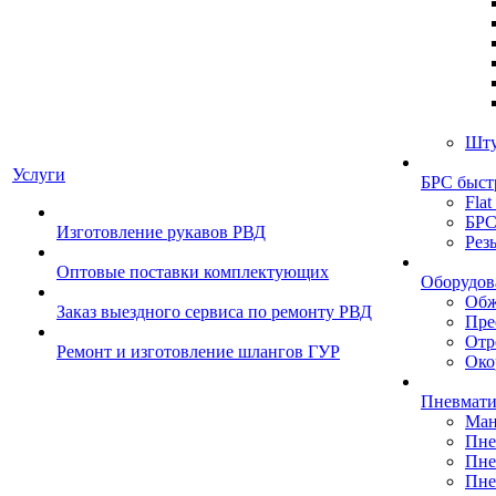
Шту
Услуги
БРС быст
Flat
БРС
Изготовление рукавов РВД
Рез
Оптовые поставки комплектующих
Оборудов
Обж
Заказ выездного сервиса по ремонту РВД
Пре
Отр
Ремонт и изготовление шлангов ГУР
Око
Пневмати
Ман
Пне
Пне
Пне