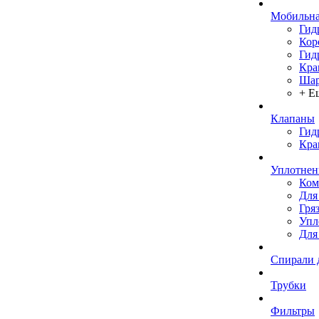
Мобильна
Гид
Кор
Гид
Кра
Шар
+ Е
Клапаны
Гид
Кра
Уплотнен
Ком
Для
Гря
Упл
Для
Спирали 
Трубки
Фильтры