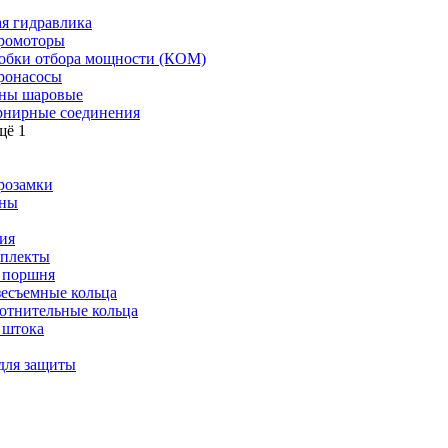
я гидравлика
ромоторы
обки отбора мощности (КОМ)
ронасосы
ны шаровые
нирные соединения
щё 1
розамки
ны
ия
плекты
 поршня
зесъемные кольца
отнительные кольца
 штока
для защиты