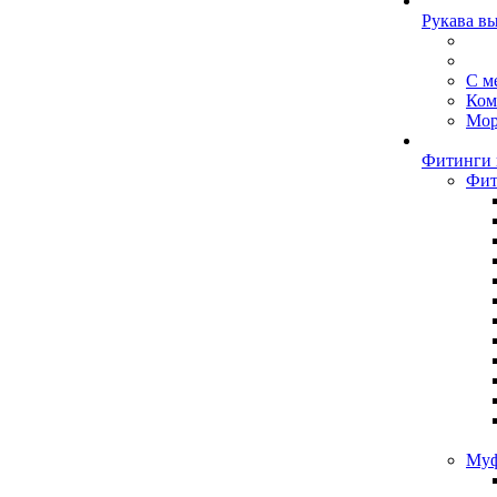
Рукава в
С м
Ком
Мор
Фитинги 
Фит
Муф