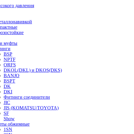
ысокого давления
еталлонавивкой
пактные
озостойкие
и муфты
инги
BSP
NPTF
ORFS
DKOL(DKL) и DKOS(DKS)
BANJO
BSPT
DK
DKI
Фитинги соединители
JIC
JIS (KOMATSU/TOYOTA)
SF
Show
ты обжимные
1SN