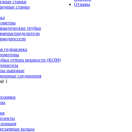
езные станки
Отзывы
рочные станки
ка
ометры
вматические трубки
вмораспределители
вмодроссели
я гидравлика
ромоторы
обки отбора мощности (КОМ)
ронасосы
ны шаровые
нирные соединения
щё 1
розамки
ны
ия
плекты
 поршня
зесъемные кольца