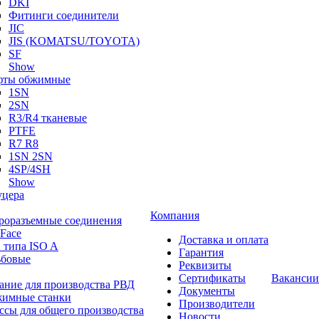
DKI
Фитинги соединители
JIC
JIS (KOMATSU/TOYOTA)
SF
Show
ты обжимные
1SN
2SN
R3/R4 тканевые
PTFE
R7 R8
1SN 2SN
4SP/4SH
Show
цера
Компания
роразъемные соединения
 Face
Доставка и оплата
 типа ISO A
Гарантия
ьбовые
Реквизиты
Сертификаты
Вакансии
ание для производства РВД
Документы
имные станки
Производители
ссы для общего производства
Новости