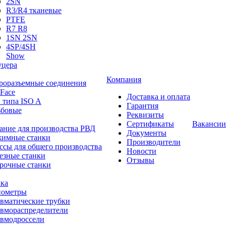
2SN
R3/R4 тканевые
PTFE
R7 R8
1SN 2SN
4SP/4SH
Show
цера
Компания
роразъемные соединения
 Face
Доставка и оплата
 типа ISO A
Гарантия
ьбовые
Реквизиты
Сертификаты
Вакансии
ание для производства РВД
Документы
имные станки
Производители
ссы для общего производства
Новости
езные станки
Отзывы
рочные станки
ка
ометры
вматические трубки
вмораспределители
вмодроссели