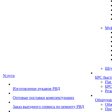
Муф
Шту
Услуги
БРС быст
Flat
БРС
Изготовление рукавов РВД
Рез
Оптовые поставки комплектующих
Оборудов
Обж
Заказ выездного сервиса по ремонту РВД
Пре