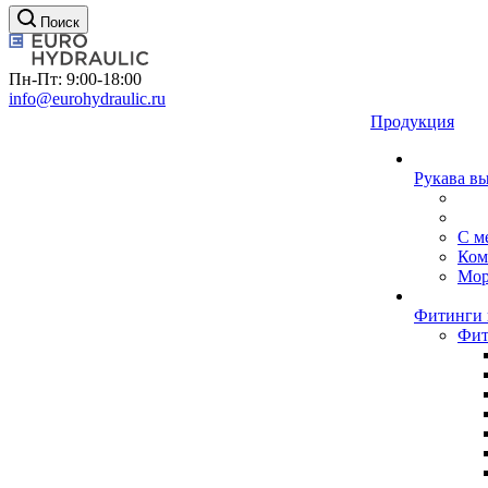
Поиск
Пн-Пт: 9:00-18:00
info@eurohydraulic.ru
Продукция
Рукава в
С м
Ком
Мор
Фитинги 
Фит