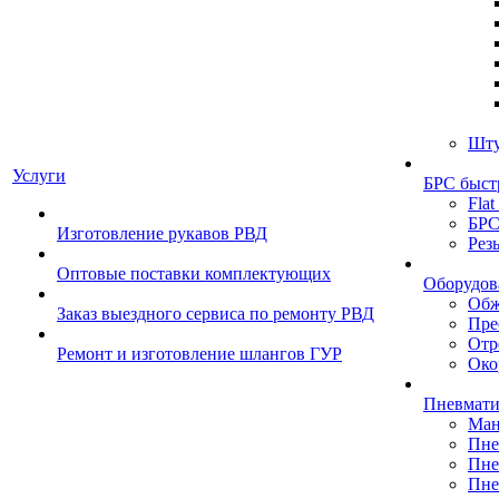
Шту
Услуги
БРС быст
Flat
БРС
Изготовление рукавов РВД
Рез
Оптовые поставки комплектующих
Оборудов
Обж
Заказ выездного сервиса по ремонту РВД
Пре
Отр
Ремонт и изготовление шлангов ГУР
Око
Пневмати
Ман
Пне
Пне
Пне