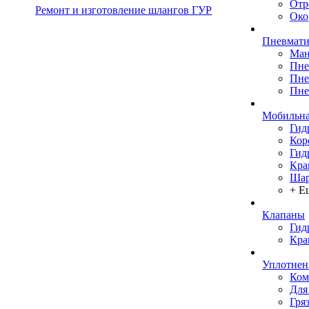
Отр
Ремонт и изготовление шлангов ГУР
Око
Пневмати
Ман
Пне
Пне
Пне
Мобильна
Гид
Кор
Гид
Кра
Шар
+ Е
Клапаны
Гид
Кра
Уплотнен
Ком
Для
Гря