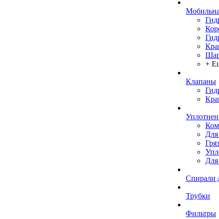
Мобильна
Гид
Кор
Гид
Кра
Шар
+ Е
Клапаны
Гид
Кра
Уплотнен
Ком
Для
Гря
Упл
Для
Спирали 
Трубки
Фильтры