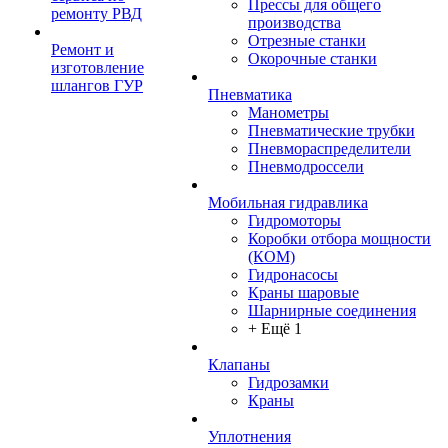
Прессы для общего
ремонту РВД
производства
Отрезные станки
Ремонт и
Окорочные станки
изготовление
шлангов ГУР
Пневматика
Манометры
Пневматические трубки
Пневмораспределители
Пневмодроссели
Мобильная гидравлика
Гидромоторы
Коробки отбора мощности
(КОМ)
Гидронасосы
Краны шаровые
Шарнирные соединения
+ Ещё 1
Клапаны
Гидрозамки
Краны
Уплотнения