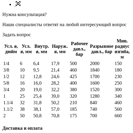
Нужна консультация?
Наши специалисты ответят на любой интересующий вопрос
Задать вопрос
Мин.
Рабочее
Усл. ø,
Усл.
Внутр.
Наруж.
Разрывное
радиус
давл.,
дюйм
ø, мм
ø, мм
ø, мм
давл., бар
изгиба,
бар
м
1/4
6
6,4
17,9
500
2000
150
3/8
10
9,5
21,4
460
1840
180
1/2
12
12,8
24,6
425
1700
230
5/8
16
16,0
28,2
400
1600
250
3/4
20
19,0
32,2
380
1520
300
1
25
25,4
39,0
320
1280
340
1.1/4
32
31,8
50,2
210
840
460
1.1/2
38
38,1
57,0
185
740
560
2
50
50,8
70,8
175
700
660
Доставка и оплата