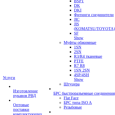
BSPT
DK
DKI
Фитинги соединители
JIC
JIS
(KOMATSU/TOYOTA)
SF
Show
Муфты обжимные
1SN
2SN
R3/R4 тканевые
PTFE
R7 R8
1SN 2SN
4SP/4SH
Услуги
Show
Штуцера
Изготовление
БРС быстроразъемные соединения
рукавов РВД
Flat Face
БРС типа ISO A
Оптовые
Резьбовые
поставки
комплектующих