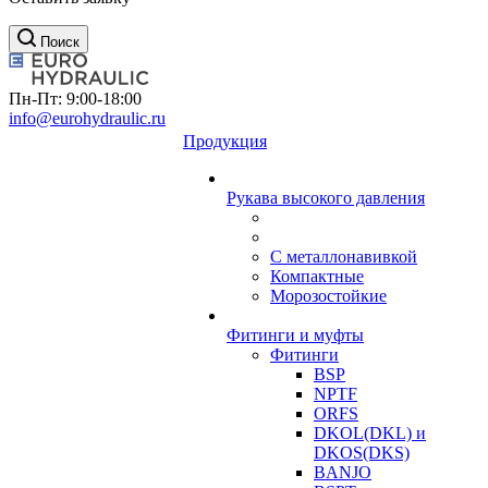
Поиск
Пн-Пт: 9:00-18:00
info@eurohydraulic.ru
Продукция
Рукава высокого давления
С металлонавивкой
Компактные
Морозостойкие
Фитинги и муфты
Фитинги
BSP
NPTF
ORFS
DKOL(DKL) и
DKOS(DKS)
BANJO