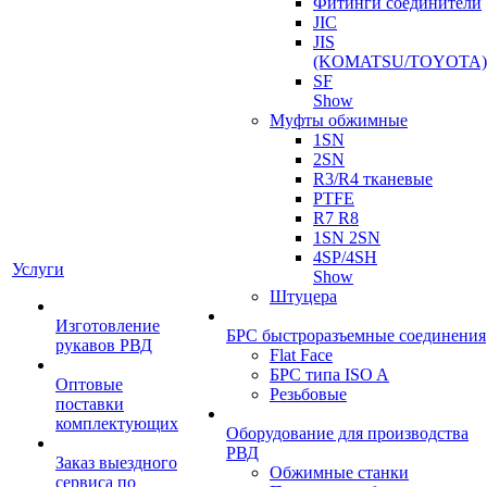
Фитинги соединители
JIC
JIS
(KOMATSU/TOYOTA)
SF
Show
Муфты обжимные
1SN
2SN
R3/R4 тканевые
PTFE
R7 R8
1SN 2SN
4SP/4SH
Услуги
Show
Штуцера
Изготовление
БРС быстроразъемные соединения
рукавов РВД
Flat Face
БРС типа ISO A
Оптовые
Резьбовые
поставки
комплектующих
Оборудование для производства
РВД
Заказ выездного
Обжимные станки
сервиса по