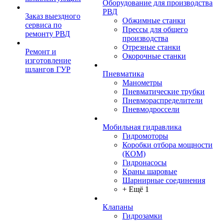
Оборудование для производства
РВД
Заказ выездного
Обжимные станки
сервиса по
Прессы для общего
ремонту РВД
производства
Отрезные станки
Ремонт и
Окорочные станки
изготовление
шлангов ГУР
Пневматика
Манометры
Пневматические трубки
Пневмораспределители
Пневмодроссели
Мобильная гидравлика
Гидромоторы
Коробки отбора мощности
(КОМ)
Гидронасосы
Краны шаровые
Шарнирные соединения
+ Ещё 1
Клапаны
Гидрозамки