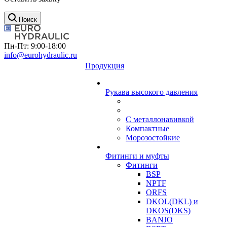
Поиск
Пн-Пт: 9:00-18:00
info@eurohydraulic.ru
Продукция
Рукава высокого давления
С металлонавивкой
Компактные
Морозостойкие
Фитинги и муфты
Фитинги
BSP
NPTF
ORFS
DKOL(DKL) и
DKOS(DKS)
BANJO