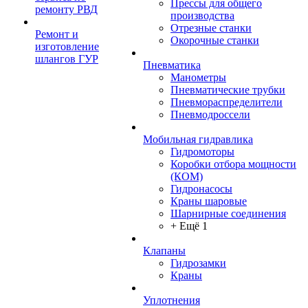
Прессы для общего
ремонту РВД
производства
Отрезные станки
Ремонт и
Окорочные станки
изготовление
шлангов ГУР
Пневматика
Манометры
Пневматические трубки
Пневмораспределители
Пневмодроссели
Мобильная гидравлика
Гидромоторы
Коробки отбора мощности
(КОМ)
Гидронасосы
Краны шаровые
Шарнирные соединения
+ Ещё 1
Клапаны
Гидрозамки
Краны
Уплотнения