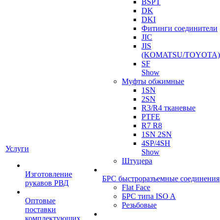
BSPT
DK
DKI
Фитинги соединители
JIC
JIS
(KOMATSU/TOYOTA)
SF
Show
Муфты обжимные
1SN
2SN
R3/R4 тканевые
PTFE
R7 R8
1SN 2SN
4SP/4SH
Услуги
Show
Штуцера
Изготовление
БРС быстроразъемные соединения
рукавов РВД
Flat Face
БРС типа ISO A
Оптовые
Резьбовые
поставки
комплектующих