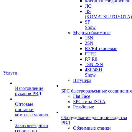
Фитинги соединители
JIC
JIS
(KOMATSU/TOYOTA)
SF
Show
Муфты обжимные
1SN
2SN
R3/R4 тканевые
PTFE
R7 R8
1SN 2SN
4SP/4SH
Услуги
Show
Штуцера
Изготовление
БРС быстроразъемные соединения
рукавов РВД
Flat Face
БРС типа ISO A
Оптовые
Резьбовые
поставки
комплектующих
Оборудование для производства
РВД
Заказ выездного
Обжимные станки
сервиса по