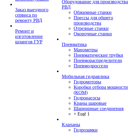
Оборудование для производства
РВД
Заказ выездного
Обжимные станки
сервиса по
Прессы для общего
ремонту РВД
производства
Отрезные станки
Ремонт и
Окорочные станки
изготовление
шлангов ГУР
Пневматика
Манометры
Пневматические трубки
Пневмораспределители
Пневмодроссели
Мобильная гидравлика
Гидромоторы
Коробки отбора мощности
(КОМ)
Гидронасосы
Краны шаровые
Шарнирные соединения
+ Ещё 1
Клапаны
Гидрозамки