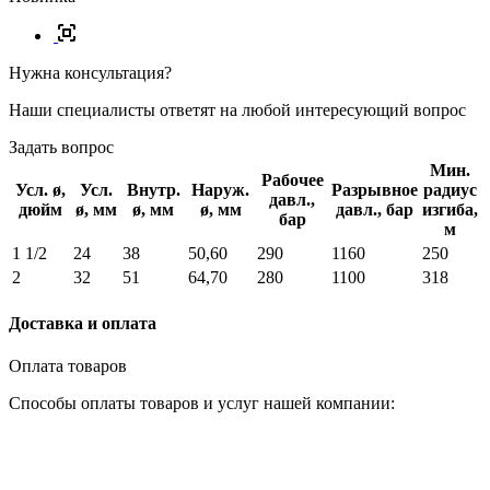
Нужна консультация?
Наши специалисты ответят на любой интересующий вопрос
Задать вопрос
Мин.
Рабочее
Усл. ø,
Усл.
Внутр.
Наруж.
Разрывное
радиус
давл.,
дюйм
ø, мм
ø, мм
ø, мм
давл., бар
изгиба,
бар
м
1 1/2
24
38
50,60
290
1160
250
2
32
51
64,70
280
1100
318
Доставка и оплата
Оплата товаров
Способы оплаты товаров и услуг нашей компании: