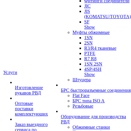
Фитинги соединители
JIC
JIS
(KOMATSU/TOYOTA)
SF
Show
Муфты обжимные
1SN
2SN
R3/R4 тканевые
PTFE
R7 R8
1SN 2SN
4SP/4SH
Услуги
Show
Штуцера
Изготовление
БРС быстроразъемные соединения
рукавов РВД
Flat Face
БРС типа ISO A
Оптовые
Резьбовые
поставки
комплектующих
Оборудование для производства
РВД
Заказ выездного
Обжимные станки
сервиса по