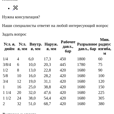
Нужна консультация?
Наши специалисты ответят на любой интересующий вопрос
Задать вопрос
Мин.
Рабочее
Усл. ø,
Усл.
Внутр.
Наруж.
Разрывное
радиус
давл.,
дюйм
ø, мм
ø, мм
ø, мм
давл., бар
изгиба,
бар
м
1/4
4
6,0
17,3
450
1800
60
3/8/4
6
10,0
20,3
445
1780
75
1/2
8
13,0
22,8
420
1680
90
5/8
10
16,0
28,2
420
1680
100
3/4
12
19,0
31,1
420
1680
120
1
16
25,0
38,8
420
1680
150
1 1/4
20
32,0
47,6
420
1680
225
1 1/2
24
38,0
54,4
420
1680
305
2
32
51,0
68,7
420
1680
380