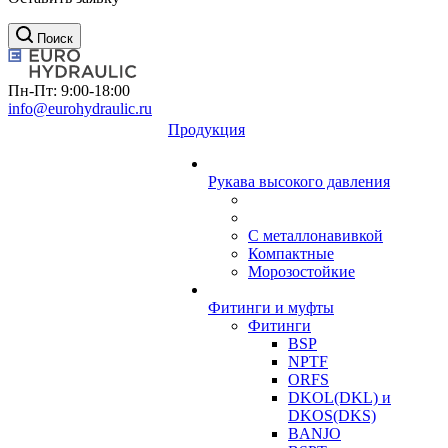
Поиск
Пн-Пт: 9:00-18:00
info@eurohydraulic.ru
Продукция
Рукава высокого давления
С металлонавивкой
Компактные
Морозостойкие
Фитинги и муфты
Фитинги
BSP
NPTF
ORFS
DKOL(DKL) и
DKOS(DKS)
BANJO