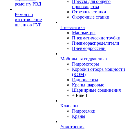
Прессы для общего
ремонту РВД
производства
Отрезные станки
Ремонт и
Окорочные станки
изготовление
шлангов ГУР
Пневматика
Манометры
Пневматические трубки
Пневмораспределители
Пневмодроссели
Мобильная гидравлика
Гидромоторы
Коробки отбора мощности
(КОМ)
Гидронасосы
Краны шаровые
Шарнирные соединения
+ Ещё 1
Клапаны
Гидрозамки
Краны
Уплотнения