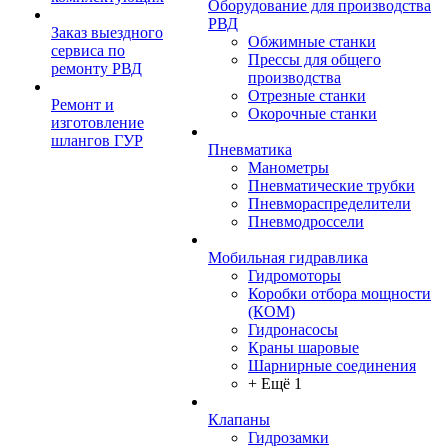
Оборудование для производства
РВД
Заказ выездного
Обжимные станки
сервиса по
Прессы для общего
ремонту РВД
производства
Отрезные станки
Ремонт и
Окорочные станки
изготовление
шлангов ГУР
Пневматика
Манометры
Пневматические трубки
Пневмораспределители
Пневмодроссели
Мобильная гидравлика
Гидромоторы
Коробки отбора мощности
(КОМ)
Гидронасосы
Краны шаровые
Шарнирные соединения
+ Ещё 1
Клапаны
Гидрозамки