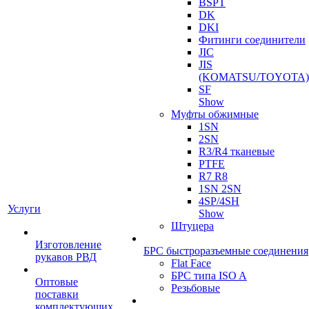
BSPT
DK
DKI
Фитинги соединители
JIC
JIS
(KOMATSU/TOYOTA)
SF
Show
Муфты обжимные
1SN
2SN
R3/R4 тканевые
PTFE
R7 R8
1SN 2SN
4SP/4SH
Услуги
Show
Штуцера
Изготовление
БРС быстроразъемные соединения
рукавов РВД
Flat Face
БРС типа ISO A
Оптовые
Резьбовые
поставки
комплектующих