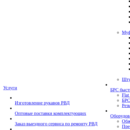
Муф
Шту
Услуги
БРС быст
Flat
БРС
Изготовление рукавов РВД
Рез
Оптовые поставки комплектующих
Оборудов
Обж
Заказ выездного сервиса по ремонту РВД
Пре