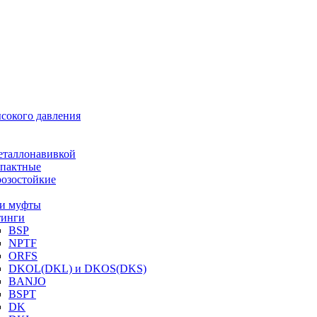
ысокого давления
еталлонавивкой
пактные
озостойкие
и муфты
инги
BSP
NPTF
ORFS
DKOL(DKL) и DKOS(DKS)
BANJO
BSPT
DK