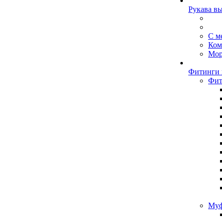
Рукава в
С м
Ком
Мор
Фитинги 
Фит
Муф