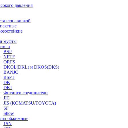
ысокого давления
еталлонавивкой
пактные
озостойкие
и муфты
инги
BSP
NPTF
ORFS
DKOL(DKL) и DKOS(DKS)
BANJO
BSPT
DK
DKI
Фитинги соединители
JIC
JIS (KOMATSU/TOYOTA)
SF
Show
ты обжимные
1SN