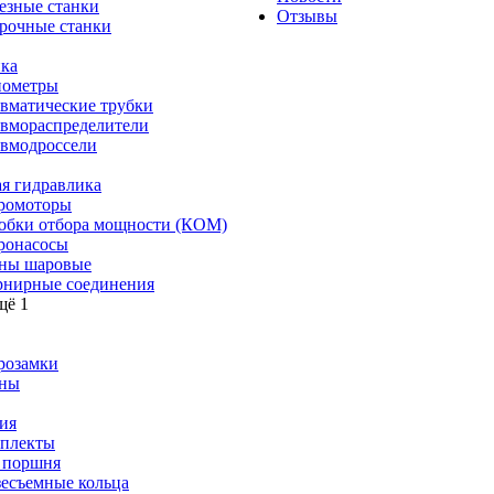
езные станки
Отзывы
рочные станки
ка
ометры
вматические трубки
вмораспределители
вмодроссели
я гидравлика
ромоторы
обки отбора мощности (КОМ)
ронасосы
ны шаровые
нирные соединения
щё 1
розамки
ны
ия
плекты
 поршня
зесъемные кольца