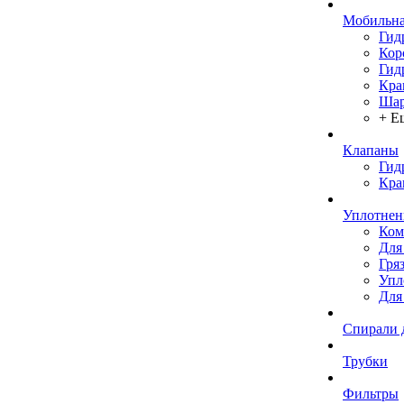
Мобильна
Гид
Кор
Гид
Кра
Шар
+ Е
Клапаны
Гид
Кра
Уплотнен
Ком
Для
Гря
Упл
Для
Спирали 
Трубки
Фильтры