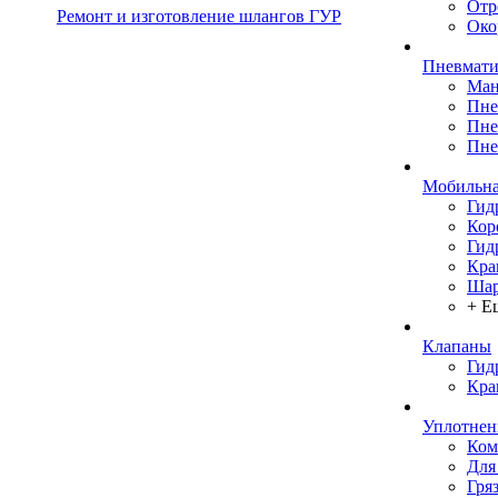
Отр
Ремонт и изготовление шлангов ГУР
Око
Пневмати
Ман
Пне
Пне
Пне
Мобильна
Гид
Кор
Гид
Кра
Шар
+ Е
Клапаны
Гид
Кра
Уплотнен
Ком
Для
Гря