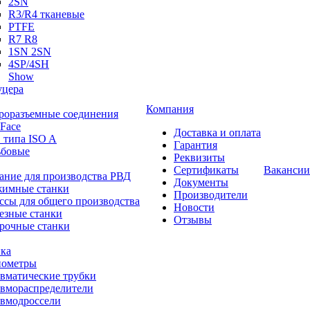
2SN
R3/R4 тканевые
PTFE
R7 R8
1SN 2SN
4SP/4SH
Show
цера
Компания
роразъемные соединения
 Face
Доставка и оплата
 типа ISO A
Гарантия
ьбовые
Реквизиты
Сертификаты
Вакансии
ание для производства РВД
Документы
имные станки
Производители
ссы для общего производства
Новости
езные станки
Отзывы
рочные станки
ка
ометры
вматические трубки
вмораспределители
вмодроссели