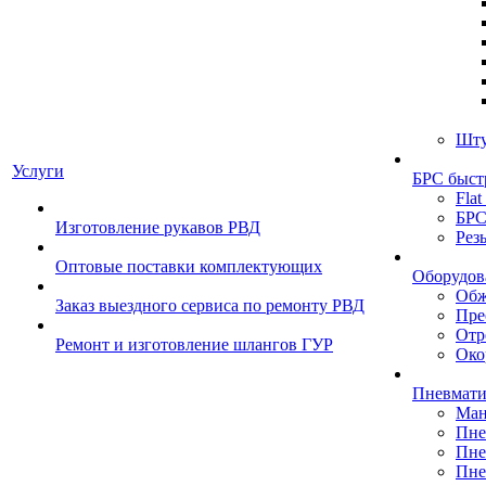
Шту
Услуги
БРС быст
Flat
БРС
Изготовление рукавов РВД
Рез
Оптовые поставки комплектующих
Оборудов
Обж
Заказ выездного сервиса по ремонту РВД
Пре
Отр
Ремонт и изготовление шлангов ГУР
Око
Пневмати
Ман
Пне
Пне
Пне