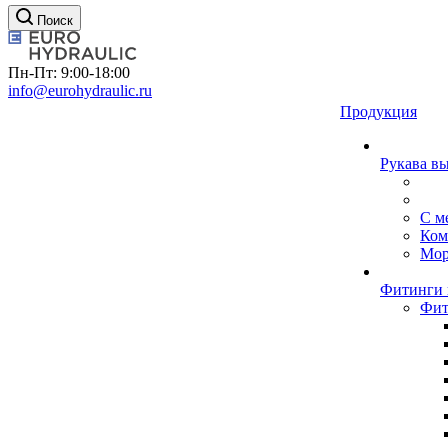
Поиск
Пн-Пт: 9:00-18:00
info@eurohydraulic.ru
Продукция
Рукава в
С м
Ком
Мор
Фитинги 
Фит