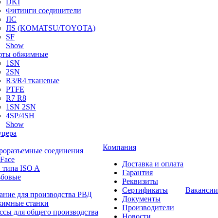
DKI
Фитинги соединители
JIC
JIS (KOMATSU/TOYOTA)
SF
Show
ты обжимные
1SN
2SN
R3/R4 тканевые
PTFE
R7 R8
1SN 2SN
4SP/4SH
Show
цера
Компания
роразъемные соединения
 Face
Доставка и оплата
 типа ISO A
Гарантия
ьбовые
Реквизиты
Сертификаты
Вакансии
ание для производства РВД
Документы
имные станки
Производители
ссы для общего производства
Новости