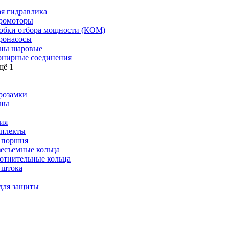
я гидравлика
ромоторы
обки отбора мощности (КОМ)
ронасосы
ны шаровые
нирные соединения
щё 1
розамки
ны
ия
плекты
 поршня
зесъемные кольца
отнительные кольца
 штока
для защиты