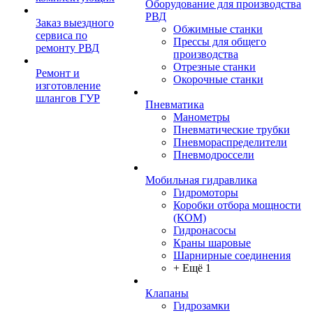
Оборудование для производства
РВД
Заказ выездного
Обжимные станки
сервиса по
Прессы для общего
ремонту РВД
производства
Отрезные станки
Ремонт и
Окорочные станки
изготовление
шлангов ГУР
Пневматика
Манометры
Пневматические трубки
Пневмораспределители
Пневмодроссели
Мобильная гидравлика
Гидромоторы
Коробки отбора мощности
(КОМ)
Гидронасосы
Краны шаровые
Шарнирные соединения
+ Ещё 1
Клапаны
Гидрозамки