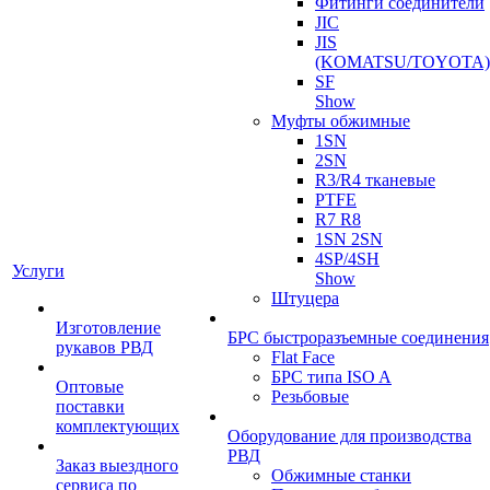
Фитинги соединители
JIC
JIS
(KOMATSU/TOYOTA)
SF
Show
Муфты обжимные
1SN
2SN
R3/R4 тканевые
PTFE
R7 R8
1SN 2SN
4SP/4SH
Услуги
Show
Штуцера
Изготовление
БРС быстроразъемные соединения
рукавов РВД
Flat Face
БРС типа ISO A
Оптовые
Резьбовые
поставки
комплектующих
Оборудование для производства
РВД
Заказ выездного
Обжимные станки
сервиса по