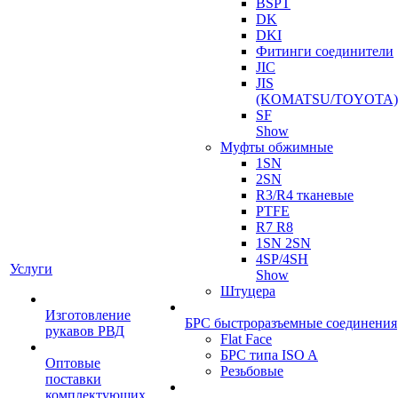
BSPT
DK
DKI
Фитинги соединители
JIC
JIS
(KOMATSU/TOYOTA)
SF
Show
Муфты обжимные
1SN
2SN
R3/R4 тканевые
PTFE
R7 R8
1SN 2SN
4SP/4SH
Услуги
Show
Штуцера
Изготовление
БРС быстроразъемные соединения
рукавов РВД
Flat Face
БРС типа ISO A
Оптовые
Резьбовые
поставки
комплектующих