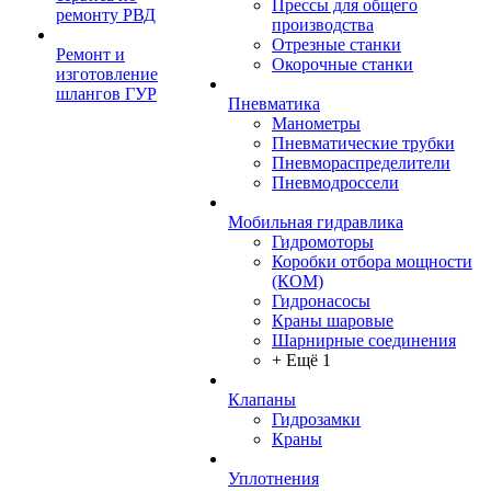
Прессы для общего
ремонту РВД
производства
Отрезные станки
Ремонт и
Окорочные станки
изготовление
шлангов ГУР
Пневматика
Манометры
Пневматические трубки
Пневмораспределители
Пневмодроссели
Мобильная гидравлика
Гидромоторы
Коробки отбора мощности
(КОМ)
Гидронасосы
Краны шаровые
Шарнирные соединения
+ Ещё 1
Клапаны
Гидрозамки
Краны
Уплотнения