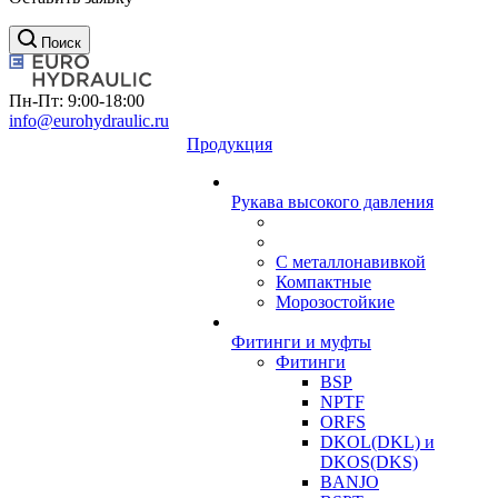
Поиск
Пн-Пт: 9:00-18:00
info@eurohydraulic.ru
Продукция
Рукава высокого давления
С металлонавивкой
Компактные
Морозостойкие
Фитинги и муфты
Фитинги
BSP
NPTF
ORFS
DKOL(DKL) и
DKOS(DKS)
BANJO