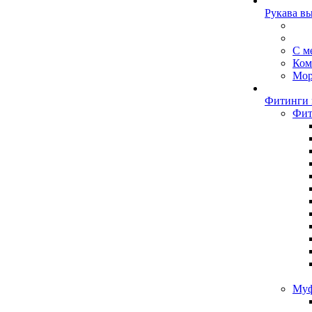
Рукава в
С м
Ком
Мор
Фитинги 
Фит
Муф