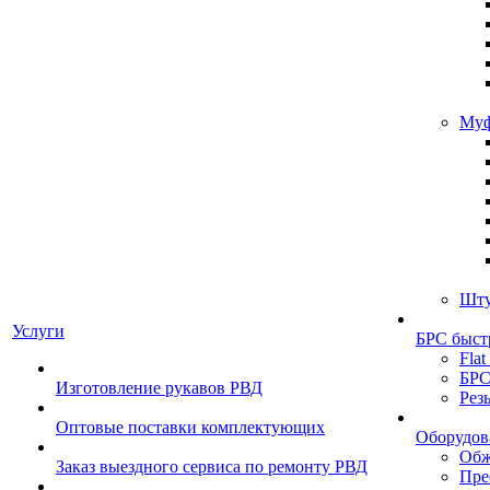
Муф
Шту
Услуги
БРС быст
Flat
БРС
Изготовление рукавов РВД
Рез
Оптовые поставки комплектующих
Оборудов
Обж
Заказ выездного сервиса по ремонту РВД
Пре