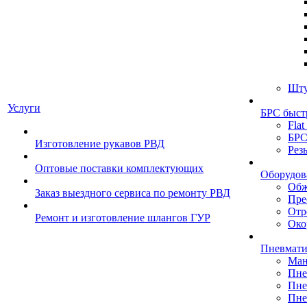
Шту
Услуги
БРС быст
Flat
БРС
Изготовление рукавов РВД
Рез
Оптовые поставки комплектующих
Оборудов
Обж
Заказ выездного сервиса по ремонту РВД
Пре
Отр
Ремонт и изготовление шлангов ГУР
Око
Пневмати
Ман
Пне
Пне
Пне