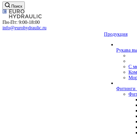
Поиск
Пн-Пт: 9:00-18:00
info@eurohydraulic.ru
Продукция
Рукава в
С м
Ком
Мор
Фитинги 
Фит