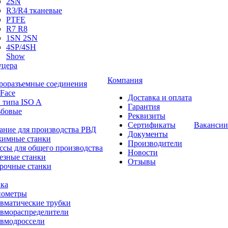
2SN
R3/R4 тканевые
PTFE
R7 R8
1SN 2SN
4SP/4SH
Show
цера
Компания
роразъемные соединения
 Face
Доставка и оплата
 типа ISO A
Гарантия
ьбовые
Реквизиты
Сертификаты
Вакансии
ание для производства РВД
Документы
имные станки
Производители
ссы для общего производства
Новости
езные станки
Отзывы
рочные станки
ка
ометры
вматические трубки
вмораспределители
вмодроссели