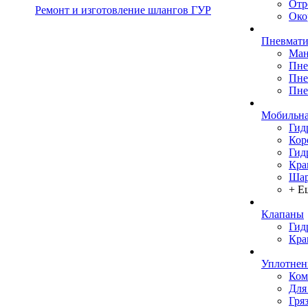
Отр
Ремонт и изготовление шлангов ГУР
Око
Пневмати
Ман
Пне
Пне
Пне
Мобильна
Гид
Кор
Гид
Кра
Шар
+ Е
Клапаны
Гид
Кра
Уплотнен
Ком
Для
Гря