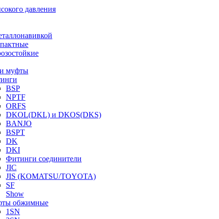
ысокого давления
еталлонавивкой
пактные
озостойкие
и муфты
инги
BSP
NPTF
ORFS
DKOL(DKL) и DKOS(DKS)
BANJO
BSPT
DK
DKI
Фитинги соединители
JIC
JIS (KOMATSU/TOYOTA)
SF
Show
ты обжимные
1SN