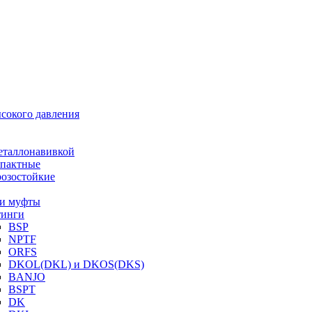
ысокого давления
еталлонавивкой
пактные
озостойкие
и муфты
инги
BSP
NPTF
ORFS
DKOL(DKL) и DKOS(DKS)
BANJO
BSPT
DK