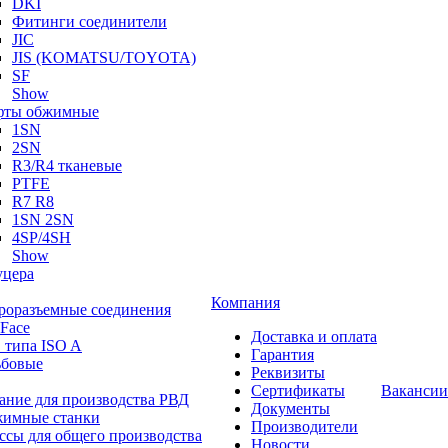
DKI
Фитинги соединители
JIC
JIS (KOMATSU/TOYOTA)
SF
Show
ты обжимные
1SN
2SN
R3/R4 тканевые
PTFE
R7 R8
1SN 2SN
4SP/4SH
Show
цера
Компания
роразъемные соединения
 Face
Доставка и оплата
 типа ISO A
Гарантия
ьбовые
Реквизиты
Сертификаты
Вакансии
ание для производства РВД
Документы
имные станки
Производители
ссы для общего производства
Новости