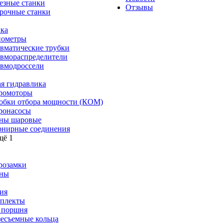
езные станки
Отзывы
рочные станки
ка
ометры
вматические трубки
вмораспределители
вмодроссели
я гидравлика
ромоторы
обки отбора мощности (КОМ)
ронасосы
ны шаровые
нирные соединения
щё 1
розамки
ны
ия
плекты
 поршня
зесъемные кольца