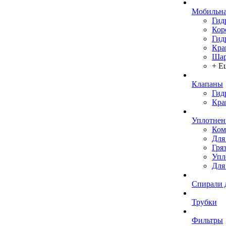
Мобильна
Гид
Кор
Гид
Кра
Шар
+ Е
Клапаны
Гид
Кра
Уплотнен
Ком
Для
Гря
Упл
Для
Спирали 
Трубки
Фильтры