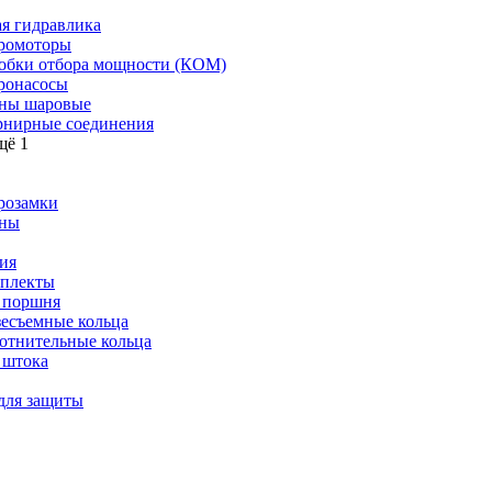
я гидравлика
ромоторы
обки отбора мощности (КОМ)
ронасосы
ны шаровые
нирные соединения
щё 1
розамки
ны
ия
плекты
 поршня
зесъемные кольца
отнительные кольца
 штока
для защиты