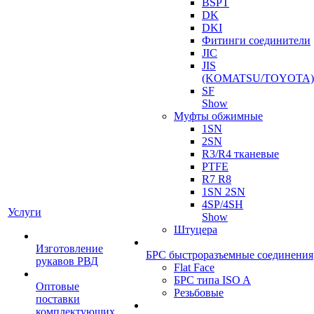
BSPT
DK
DKI
Фитинги соединители
JIC
JIS
(KOMATSU/TOYOTA)
SF
Show
Муфты обжимные
1SN
2SN
R3/R4 тканевые
PTFE
R7 R8
1SN 2SN
4SP/4SH
Услуги
Show
Штуцера
Изготовление
БРС быстроразъемные соединения
рукавов РВД
Flat Face
БРС типа ISO A
Оптовые
Резьбовые
поставки
комплектующих