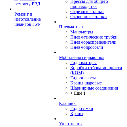
Прессы для общего
ремонту РВД
производства
Отрезные станки
Ремонт и
Окорочные станки
изготовление
шлангов ГУР
Пневматика
Манометры
Пневматические трубки
Пневмораспределители
Пневмодроссели
Мобильная гидравлика
Гидромоторы
Коробки отбора мощности
(КОМ)
Гидронасосы
Краны шаровые
Шарнирные соединения
+ Ещё 1
Клапаны
Гидрозамки
Краны
Уплотнения