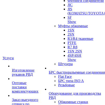
Фитинги соединители
JIC
JIS
(KOMATSU/TOYOTA)
SF
Show
Муфты обжимные
1SN
2SN
R3/R4 тканевые
PTFE
R7 R8
1SN 2SN
4SP/4SH
Услуги
Show
Штуцера
Изготовление
БРС быстроразъемные соединения
рукавов РВД
Flat Face
БРС типа ISO A
Оптовые
Резьбовые
поставки
комплектующих
Оборудование для производства
РВД
Заказ выездного
Обжимные станки
сервиса по