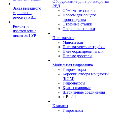
Оборудование для производства
РВД
Заказ выездного
Обжимные станки
сервиса по
Прессы для общего
ремонту РВД
производства
Отрезные станки
Ремонт и
Окорочные станки
изготовление
шлангов ГУР
Пневматика
Манометры
Пневматические трубки
Пневмораспределители
Пневмодроссели
Мобильная гидравлика
Гидромоторы
Коробки отбора мощности
(КОМ)
Гидронасосы
Краны шаровые
Шарнирные соединения
+ Ещё 1
Клапаны
Гидрозамки