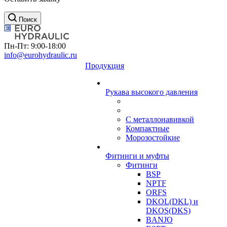
Поиск
Пн-Пт: 9:00-18:00
info@eurohydraulic.ru
Продукция
Рукава высокого давления
С металлонавивкой
Компактные
Морозостойкие
Фитинги и муфты
Фитинги
BSP
NPTF
ORFS
DKOL(DKL) и
DKOS(DKS)
BANJO